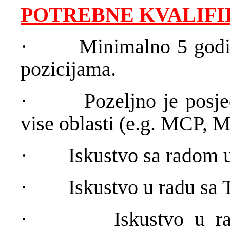
POTREBNE KVALIFIK
·
Minimalno 5 godin
pozicijama.
·
Pozeljno je posje
vise oblasti (e.g. MCP
·
Iskustvo sa radom 
·
Iskustvo u radu sa
·
Iskustvo u r