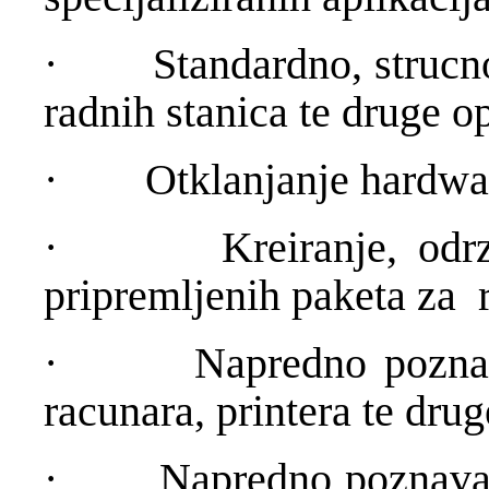
·
Standardno, strucn
radnih stanica te druge o
·
Otklanjanje hardwa
·
Kreiranje, odr
pripremljenih paketa za r
·
Napredno poznav
racunara, printera te dr
·
Napredno poznavan