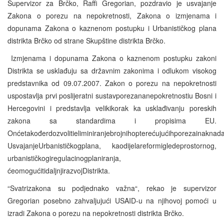
Supervizor za Brčko, Raffi Gregorian, pozdravio je usvajanje
Zakona o porezu na nepokretnosti, Zakona o izmjenama i
dopunama Zakona o kaznenom postupku i Urbanističkog plana
distrikta Brčko od strane Skupštine distrikta Brčko.
Izmjenama i dopunama Zakona o kaznenom postupku zakoni
Distrikta se usklađuju sa državnim zakonima i odlukom visokog
predstavnika od 09.07.2007. Zakon o porezu na nepokretnosti
uspostavlja prvi poslijeratni sustavporezananepokretnostiu Bosni i
Hercegovini i predstavlja velikikorak ka usklađivanju poreskih
zakona sa standardima i propisima EU.
Onćetakođerdozvolitieliminiranjebrojnihopterećujućihporezainaknada
UsvajanjeUrbanističkogplana, kaodijelareformigledeprostornog,
urbanističkogiregulacinogplaniranja,
ćeomogućitidaljnjirazvojDistrikta.
“Svatrizakona su podjednako važna“, rekao je supervizor
Gregorian posebno zahvaljujući USAID-u na njihovoj pomoći u
izradi Zakona o porezu na nepokretnosti distrikta Brčko.