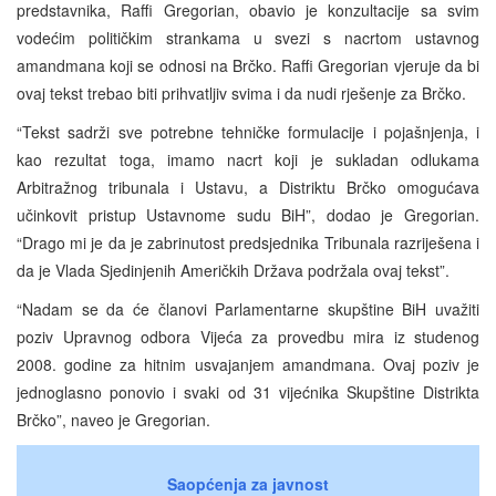
predstavnika, Raffi Gregorian, obavio je konzultacije sa svim
vodećim političkim strankama u svezi s nacrtom ustavnog
amandmana koji se odnosi na Brčko. Raffi Gregorian vjeruje da bi
ovaj tekst trebao biti prihvatljiv svima i da nudi rješenje za Brčko.
“Tekst sadrži sve potrebne tehničke formulacije i pojašnjenja, i
kao rezultat toga, imamo nacrt koji je sukladan odlukama
Arbitražnog tribunala i Ustavu, a Distriktu Brčko omogućava
učinkovit pristup Ustavnome sudu BiH”, dodao je Gregorian.
“Drago mi je da je zabrinutost predsjednika Tribunala razriješena i
da je Vlada Sjedinjenih Američkih Država podržala ovaj tekst”.
“Nadam se da će članovi Parlamentarne skupštine BiH uvažiti
poziv Upravnog odbora Vijeća za provedbu mira iz studenog
2008. godine za hitnim usvajanjem amandmana. Ovaj poziv je
jednoglasno ponovio i svaki od 31 vijećnika Skupštine Distrikta
Brčko”, naveo je Gregorian.
Saopćenja za javnost