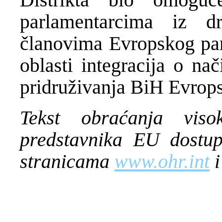
parlamentarcima iz d
članovima Evropskog par
oblasti integracija o na
pridruživanja BiH Evrops
Tekst obraćanja visok
predstavnika EU dostupa
stranicama
www.ohr.int