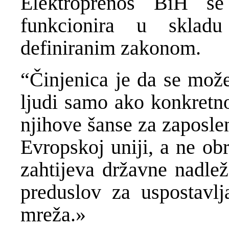
Elektroprenos BiH s
funkcionira u sklad
definiranim zakonom.
“Činjenica je da se može
ljudi samo ako konkretno
njihove šanse za zaposlen
Evropskoj uniji, a ne ob
zahtijeva državne nadlež
preduslov za uspostavlj
mreža.»