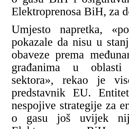
Elektroprenosa BiH, za d
Umjesto napretka, «po
pokazale da nisu u stanj
obaveze prema međunaro
građanima u oblasti 
sektora», rekao je vis
predstavnik EU. Entite
nespojive strategije za e
o gasu još uvijek nij