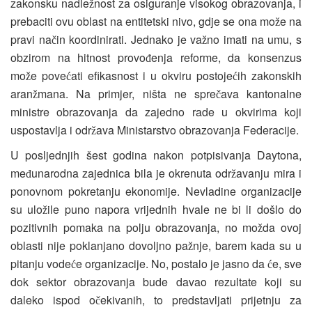
zakonsku nadle
nost za osiguranje visokog obrazovanja, i
ž
prebaciti ovu oblast na entitetski nivo, gdje se ona mo
e na
ž
pravi na
in koordinirati. Jednako je va
no imati na umu, s
č
ž
obzirom na hitnost provo
enja reforme, da konsenzus
đ
mo
e pove
ati efikasnost i u okviru postoje
ih zakonskih
ž
ć
ć
aran
mana. Na primjer, ništa ne spre
ava kantonalne
ž
č
ministre obrazovanja da zajedno rade u okvirima koji
uspostavlja i odr
ava Ministarstvo obrazovanja Federacije.
ž
U posljednjih šest godina nakon potpisivanja Daytona,
me
unarodna zajednica bila je okrenuta odr
avanju mira i
đ
ž
ponovnom pokretanju ekonomije. Nevladine organizacije
su ulo
ile puno napora vrijednih hvale ne bi li došlo do
ž
pozitivnih pomaka na polju obrazovanja, no mo
da ovoj
ž
oblasti nije poklanjano dovoljno pa
nje, barem kada su u
ž
pitanju vode
e organizacije. No, postalo je jasno da
e, sve
ć
ć
dok sektor obrazovanja bude davao rezultate koji su
daleko ispod o
ekivanih, to predstavljati prijetnju za
č