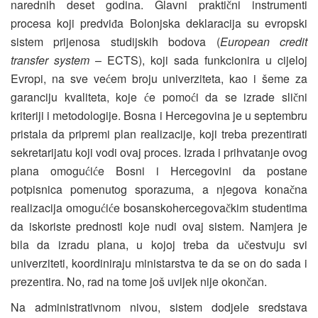
narednih deset godina. Glavni prakti
ni instrumenti
č
procesa koji predvi
a Bolonjska deklaracija su evropski
đ
sistem prijenosa studijskih bodova (
European credit
transfer system
– ECTS), koji sada funkcionira u cijeloj
Evropi, na sve ve
em broju univerziteta, kao i šeme za
ć
garanciju kvaliteta, koje
e pomo
i da se izrade sli
ni
ć
ć
č
kriteriji i metodologije. Bosna i Hercegovina je u septembru
pristala da pripremi plan realizacije, koji treba prezentirati
sekretarijatu koji vodi ovaj proces. Izrada i prihvatanje ovog
plana omogu
i
e Bosni i Hercegovini da postane
ć
ć
potpisnica pomenutog sporazuma, a njegova kona
na
č
realizacija omogu
i
e bosanskohercegova
kim studentima
ć
ć
č
da iskoriste prednosti koje nudi ovaj sistem. Namjera je
bila da izradu plana, u kojoj treba da u
estvuju svi
č
univerziteti, koordiniraju ministarstva te da se on do sada i
prezentira. No, rad na tome još uvijek nije okon
an.
č
Na administrativnom nivou, sistem dodjele sredstava