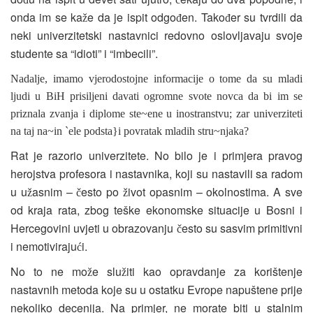
onda im se ka
e da je ispit odgo
en. Tako
er su tvrdili da
ž
đ
đ
neki univerzitetski nastavnici redovno oslovljavaju svoje
studente sa “idioti” i “imbecili”.
Nadalje, imamo vjerodostojne informacije o tome da su mladi
ljudi u BiH prisiljeni davati ogromne svote novca da bi im se
priznala zvanja i diplome ste~ene u inostranstvu; zar univerziteti
na taj na~in `ele podsta}i povratak mladih stru~njaka?
Rat je razorio univerzitete. No bilo je i primjera pravog
herojstva profesora i nastavnika, koji su nastavili sa radom
u u
asnim –
esto po
ivot opasnim – okolnostima. A sve
ž
č
ž
od kraja rata, zbog teške ekonomske situacije u Bosni i
Hercegovini uvjeti u obrazovanju
esto su sasvim primitivni
č
i nemotiviraju
i.
ć
No to ne mo
e slu
iti kao opravdanje za korištenje
ž
ž
nastavnih metoda koje su u ostatku Evrope napuštene prije
nekoliko decenija. Na primjer, ne morate biti u stalnim