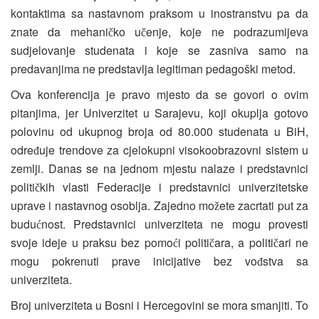
kontaktima sa nastavnom praksom u inostranstvu pa da
znate da mehani
ko u
enje, koje ne podrazumijeva
č
č
sudjelovanje studenata i koje se zasniva samo na
predavanjima ne predstavlja legitiman pedagoški metod.
Ova konferencija je pravo mjesto da se govori o ovim
pitanjima, jer Univerzitet u Sarajevu, koji okuplja gotovo
polovinu od ukupnog broja od 80.000 studenata u BiH,
odre
uje trendove za cjelokupni visokoobrazovni sistem u
đ
zemlji. Danas se na jednom mjestu nalaze i predstavnici
politi
kih vlasti Federacije i predstavnici univerzitetske
č
uprave i nastavnog osoblja. Zajedno mo
ete zacrtati put za
ž
budu
nost. Predstavnici univerziteta ne mogu provesti
ć
svoje ideje u praksu bez pomo
i politi
ara, a politi
ari ne
ć
č
č
mogu pokrenuti prave inicijative bez vo
stva sa
đ
univerziteta.
Broj univerziteta u Bosni i Hercegovini se mora smanjiti. To