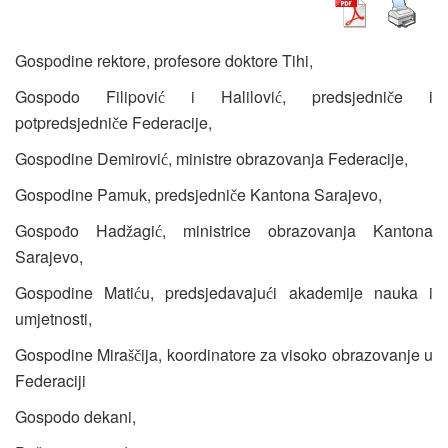
Gospodine rektore, profesore doktore Tihi,
Gospodo Filipovi
i Halilovi
, predsjedni
e i
ć
ć
č
potpredsjedni
e Federacije,
č
Gospodine Demirovi
, ministre obrazovanja Federacije,
ć
Gospodine Pamuk, predsjedni
e Kantona Sarajevo,
č
Gospo
o Had
agi
, ministrice obrazovanja Kantona
đ
ž
ć
Sarajevo,
Gospodine Mati
u, predsjedavaju
i akademije nauka i
ć
ć
umjetnosti,
Gospodine Mira
ija, koordinatore za visoko obrazovanje u
šč
Federaciji
Gospodo dekani,