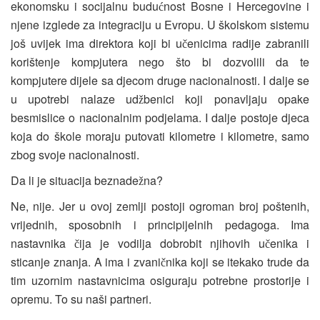
ekonomsku i socijalnu budu
nost Bosne i Hercegovine i
ć
njene izglede za integraciju u Evropu. U školskom sistemu
još uvijek ima direktora koji bi u
enicima radije zabranili
č
korištenje kompjutera nego što bi dozvolili da te
kompjutere dijele sa djecom druge nacionalnosti. I dalje se
u upotrebi nalaze ud
benici koji ponavljaju opake
ž
besmislice o nacionalnim podjelama. I dalje postoje djeca
koja do škole moraju putovati kilometre i kilometre, samo
zbog svoje nacionalnosti.
Da li je situacija beznade
na?
ž
Ne, nije. Jer u ovoj zemlji postoji ogroman broj poštenih,
vrijednih, sposobnih i principijelnih pedagoga. Ima
nastavnika
ija je vodilja dobrobit njihovih u
enika i
č
č
sticanje znanja. A ima i zvani
nika koji se itekako trude da
č
tim uzornim nastavnicima osiguraju potrebne prostorije i
opremu. To su naši partneri.