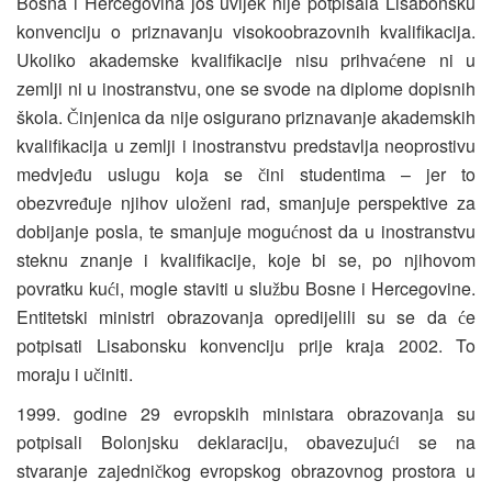
Bosna i Hercegovina još uvijek nije potpisala Lisabonsku
konvenciju o priznavanju visokoobrazovnih kvalifikacija.
Ukoliko akademske kvalifikacije nisu prihva
ene ni u
ć
zemlji ni u inostranstvu, one se svode na diplome dopisnih
škola.
injenica da nije osigurano priznavanje akademskih
Č
kvalifikacija u zemlji i inostranstvu predstavlja neoprostivu
medvje
u uslugu koja se
ini studentima – jer to
đ
č
obezvre
uje njihov ulo
eni rad, smanjuje perspektive za
đ
ž
dobijanje posla, te smanjuje mogu
nost da u inostranstvu
ć
steknu znanje i kvalifikacije, koje bi se, po njihovom
povratku ku
i, mogle staviti u slu
bu Bosne i Hercegovine.
ć
ž
Entitetski ministri obrazovanja opredijelili su se da
e
ć
potpisati Lisabonsku konvenciju prije kraja 2002. To
moraju i u
initi.
č
1999. godine 29 evropskih ministara obrazovanja su
potpisali Bolonjsku deklaraciju, obavezuju
i se na
ć
stvaranje zajedni
kog evropskog obrazovnog prostora u
č