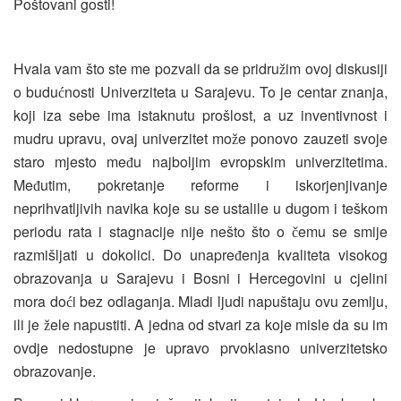
Poštovani gosti!
Hvala vam što ste me pozvali da se pridru
im ovoj diskusiji
ž
o budu
nosti Univerziteta u Sarajevu. To je centar znanja,
ć
koji iza sebe ima istaknutu prošlost, a uz inventivnost i
mudru upravu, ovaj univerzitet mo
e ponovo zauzeti svoje
ž
staro mjesto me
u najboljim evropskim univerzitetima.
đ
Me
utim, pokretanje reforme i iskorjenjivanje
đ
neprihvatljivih navika koje su se ustalile u dugom i teškom
periodu rata i stagnacije nije nešto što o
emu se smije
č
razmišljati u dokolici. Do unapre
enja kvaliteta visokog
đ
obrazovanja u Sarajevu i Bosni i Hercegovini u cjelini
mora do
i bez odlaganja. Mladi ljudi napuštaju ovu zemlju,
ć
ili je
ele napustiti. A jedna od stvari za koje misle da su im
ž
ovdje nedostupne je upravo prvoklasno univerzitetsko
obrazovanje.