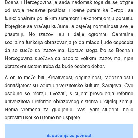
Bosna i Hercegovina je sada nadomak toga da se otrgne
od svoje nedavne prošlosti i krene putem ka Evropi, sa
funkcionalnim politi
kim sistemom i ekonomijom u porastu.
č
Izbjeglice se vra
aju ku
ama, a osje
aj normalnosti sve je
ć
ć
ć
prisutniji. No izazovi su i dalje ogromni. Centralna
socijalna funkcija obrazovanja je da mlade ljude osposobi
da se suo
e sa izazovima. Upravo stoga što se Bosna i
č
Hercegovina suo
ava sa osobito velikim izazovima, njen
č
obrazovni sistem treba da bude osobito dobar.
A on to mo
e biti. Kreativnost, originalnost, radoznalost i
ž
domišljatost su aduti univerzitetske kulture Sarajeva. Ove
osobine se moraju uvezati, s ciljem provo
enja reforme
đ
univerziteta i reforme obrazovnog sistema u cijeloj zemlji.
Nema vremena za gubljenje. Vaši vam studenti ne
e
ć
oprostiti ukoliko u tome ne uspijete.
Saopćenja za javnost