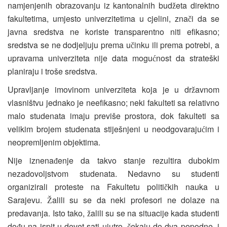
namjenjenih obrazovanju iz kantonalnih bud
eta direktno
ž
fakultetima, umjesto univerzitetima u cjelini, zna
i da se
č
javna sredstva ne koriste transparentno niti efikasno;
sredstva se ne dodjeljuju prema u
inku ili prema potrebi, a
č
upravama univerziteta nije data mogu
nost da strateški
ć
planiraju i troše sredstva.
Upravljanje imovinom univerziteta koja je u dr
avnom
ž
vlasništvu jednako je neefikasno; neki fakulteti sa relativno
malo studenata imaju previše prostora, dok fakulteti sa
velikim brojem studenata stiješnjeni u neodgovaraju
im i
ć
neopremljenim objektima.
Nije iznena
enje da takvo stanje rezultira dubokim
đ
nezadovoljstvom studenata. Nedavno su studenti
organizirali proteste na Fakultetu politi
kih nauka u
č
Sarajevu.
alili su se da neki profesori ne dolaze na
Ž
predavanja. Isto tako,
alili su se na situacije kada studenti
ž
do
u na ispit u devet sati ujutro,
ekaju do dva popodne, i
đ
č