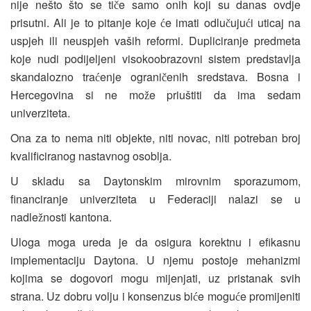
nije nešto što se ti
e samo onih koji su danas ovdje
č
prisutni. Ali je to pitanje koje
e imati odlu
uju
i uticaj na
ć
č
ć
uspjeh ili neuspjeh vaših reformi. Dupliciranje predmeta
koje nudi podijeljeni visokoobrazovni sistem predstavlja
skandalozno tra
enje ograni
enih sredstava. Bosna i
ć
č
Hercegovina si ne mo
e priuštiti da ima sedam
ž
univerziteta.
Ona za to nema niti objekte, niti novac, niti potreban broj
kvalificiranog nastavnog osoblja.
U skladu sa Daytonskim mirovnim sporazumom,
financiranje univerziteta u Federaciji nalazi se u
nadle
nosti kantona.
ž
Uloga moga ureda je da osigura korektnu i efikasnu
implementaciju Daytona. U njemu postoje mehanizmi
kojima se dogovori mogu mijenjati, uz pristanak svih
strana. Uz dobru volju i konsenzus bi
e mogu
e promijeniti
ć
ć