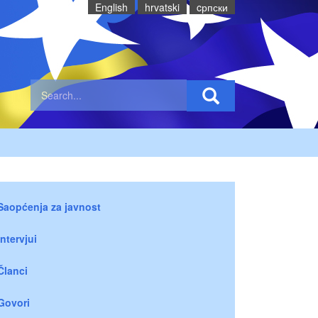
English
hrvatski
cрпски
Saopćenja za javnost
Intervjui
Članci
Govori