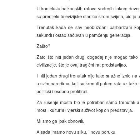
U kontekstu balkanskih ratova vođenih tokom deve
su prenijele televizijske stanice širom svijeta, bio j
Trenutak kada se sav neobuzdani barbarizam koji 
sekundi i ostao sačuvan u pamćenju generacija.
Zašto?
Zato što niti jedan drugi događaj nije mogao tako p
civilizacije, što je ovaj tragični rat predstavljao.
I niti jedan drugi trenutak nije tako snažno iznio na
u svim narodima, koji su krenuli putem rata uz tako
politički i osobno profitirali.
Za rušenje mosta bio je potreban samo trenutak a
most i kulturni i vjerski suživot koji on predstavlja.
Mi smo ga ipak obnovili.
A sada imamo novu sliku, i novu poruku.