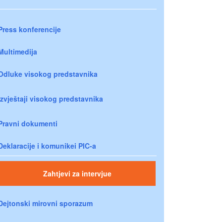
Press konferencije
Multimedija
Odluke visokog predstavnika
Izvještaji visokog predstavnika
Pravni dokumenti
Deklaracije i komunikei PIC-a
Zahtjevi za intervjue
Dejtonski mirovni sporazum