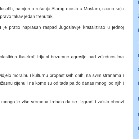
desetih, namjerno rušenje Starog mosta u Mostaru, scena koju
e upravo takav jedan trenutak.
je pratio naprasan raspad Jugoslavije kristalizirao u jednoj
lastično ilustrirati trijumf bezumne agresije nad vrijednostima
 vidjelo moralnu i kulturnu propast svih onih, na svim stranama i
 užasnu cijenu i na kome su od tada pa do danas mnogi od njih i
 mnogo je više vremena trebalo da se izgradi i zaista obnovi