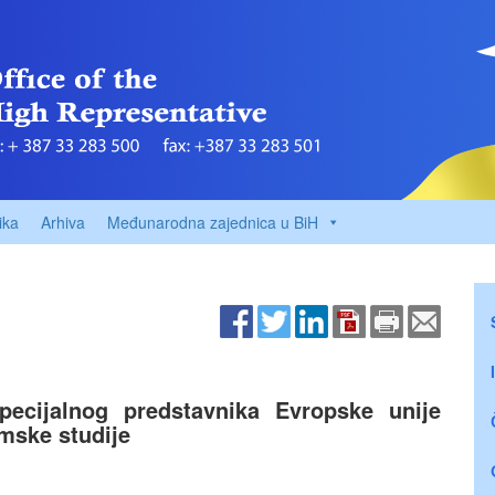
ika
Arhiva
Međunarodna zajednica u BiH
pecijalnog predstavnika Evropske unije
mske studije