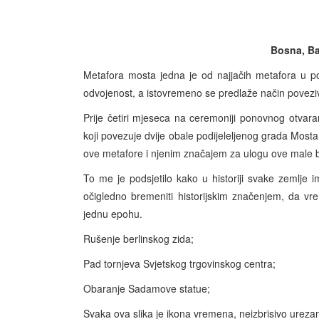
Bosna, Ba
Metafora mosta jedna je od najjačih metafora u po
odvojenost, a istovremeno se predlaže način poveziv
Prije četiri mjeseca na ceremoniji ponovnog otvar
koji povezuje dvije obale podijeleljenog grada Mos
ove metafore i njenim značajem za ulogu ove male b
To me je podsjetilo kako u historiji svake zemlje i
očigledno bremeniti historijskim značenjem, da v
jednu epohu.
Rušenje berlinskog zida;
Pad tornjeva Svjetskog trgovinskog centra;
Obaranje Sadamove statue;
Svaka ova slika je ikona vremena, neizbrisivo urez