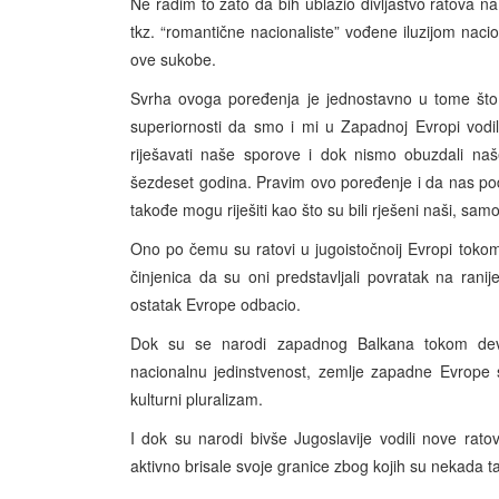
Ne radim to zato da bih ublažio divljaštvo ratova na
tkz. “romantične nacionaliste” vođene iluzijom nacion
ove sukobe.
Svrha ovoga poređenja je jednostavno u tome što 
superiornosti da smo i mi u Zapadnoj Evropi vodi
riješavati naše sporove i dok nismo obuzdali naš
šezdeset godina. Pravim ovo poređenje i da nas pods
takođe mogu riješiti kao što su bili rješeni naši, sa
Ono po čemu su ratovi u jugoistočnoij Evropi tokom 
činjenica da su oni predstavljali povratak na rani
ostatak Evrope odbacio.
Dok su se narodi zapadnog Balkana tokom deved
nacionalnu jedinstvenost, zemlje zapadne Evrope 
kulturni pluralizam.
I dok su narodi bivše Jugoslavije vodili nove rato
aktivno brisale svoje granice zbog kojih su nekada t