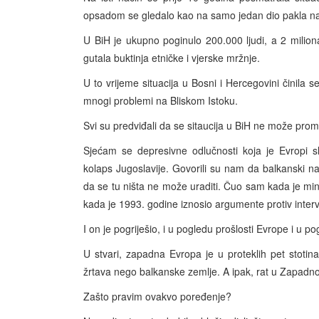
opsadom se gledalo kao na samo jedan dio pakla na
U BiH je ukupno poginulo 200.000 ljudi, a 2 milion
gutala buktinja etničke i vjerske mržnje.
U to vrijeme situacija u Bosni i Hercegovini činila 
mnogi problemi na Bliskom Istoku.
Svi su predviđali da se sitaucija u BiH ne može promije
Sjećam se depresivne odlučnosti koja je Evropi sl
kolaps Jugoslavije. Govorili su nam da balkanski nar
da se tu ništa ne može uraditi. Čuo sam kada je mini
kada je 1993. godine iznosio argumente protiv interv
I on je pogriješio, i u pogledu prošlosti Evrope i u
U stvari, zapadna Evropa je u proteklih pet stotin
žrtava nego balkanske zemlje. A ipak, rat u Zapadno
Zašto pravim ovakvo poređenje?