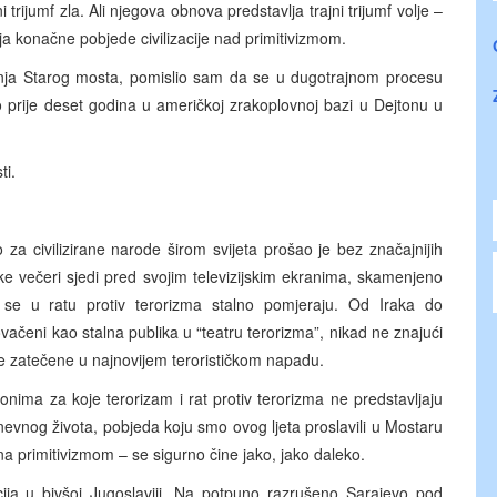
trijumf zla. Ali njegova obnova predstavlja trajni trijumf volje –
nja konačne pobjede civilizacije nad primitivizmom.
nja Starog mosta, pomislio sam da se u dugotrajnom procesu
o prije deset godina u američkoj zrakoplovnoj bazi u Dejtonu u
ti.
 za civilizirane narode širom svijeta prošao je bez značajnijih
ke večeri sjedi pred svojim televizijskim ekranima, skamenjeno
e se u ratu protiv terorizma stalno pomjeraju. Od Iraka do
čeni kao stalna publika u “teatru terorizma”, nikad ne znajući
ike zatečene u najnovijem terorističkom napadu.
nima za koje terorizam i rat protiv terorizma ne predstavljaju
nevnog života, pobjeda koju smo ovog ljeta proslavili u Mostaru
i na primitivizmom – se sigurno čine jako, jako daleko.
cija u bivšoj Jugoslaviji. Na potpuno razrušeno Sarajevo pod