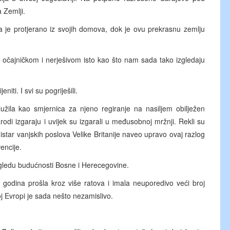
 Zemlji.
a je protjerano iz svojih domova, dok je ovu prekrasnu zemlju
se očajničkom i nerješivom isto kao što nam sada tako izgledaju
niti. I svi su pogriješili.
užila kao smjernica za njeno regiranje na nasiljem obilježen
odi izgaraju i uvijek su izgarali u međusobnoj mržnji. Rekli su
star vanjskih poslova Velike Britanije naveo upravo ovaj razlog
encije.
 pogledu budućnosti Bosne i Herecegovine.
a godina prošla kroz više ratova i imala neuporedivo veći broj
j Evropi je sada nešto nezamislivo.