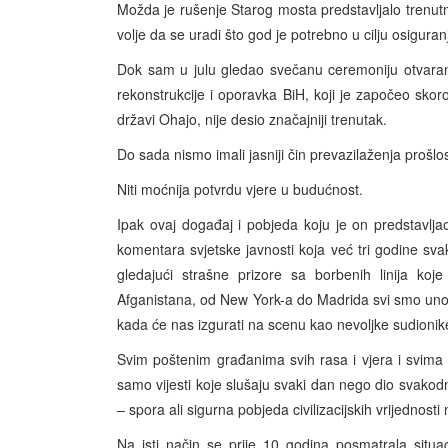
Možda je rušenje Starog mosta predstavljalo trenutni 
volje da se uradi što god je potrebno u cilju osigura
Dok sam u julu gledao svečanu ceremoniju otvara
rekonstrukcije i oporavka BiH, koji je započeo skor
državi Ohajo, nije desio značajniji trenutak.
Do sada nismo imali jasniji čin prevazilaženja prošlos
Niti moćnija potvrdu vjere u budućnost.
Ipak ovaj događaj i pobjeda koju je on predstavljao
komentara svjetske javnosti koja već tri godine sva
gledajući strašne prizore sa borbenih linija koj
Afganistana, od New York-a do Madrida svi smo unova
kada će nas izgurati na scenu kao nevoljke sudion
Svim poštenim građanima svih rasa i vjera i svima o
samo vijesti koje slušaju svaki dan nego dio svakod
– spora ali sigurna pobjeda civilizacijskih vrijednost
Na isti način se prije 10 godina posmatrala situa