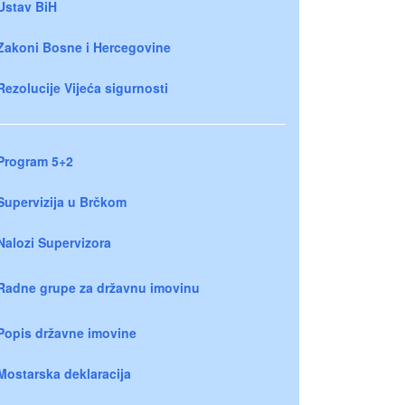
Ustav BiH
Zakoni Bosne i Hercegovine
Rezolucije Vijeća sigurnosti
Program 5+2
Supervizija u Brčkom
Nalozi Supervizora
Radne grupe za državnu imovinu
Popis državne imovine
Mostarska deklaracija