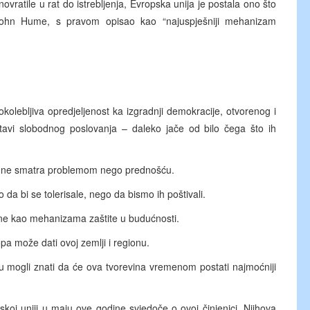
ratile u rat do istrebljenja, Evropska unija je postala ono što
, John Hume, s pravom opisao kao “najuspješniji mehanizam
okolebljiva opredjeljenost ka izgradnji demokracije, otvorenog i
ostavi slobodnog poslovanja – daleko jače od bilo čega što ih
st ne smatra problemom nego prednošću.
to da bi se tolerisale, nego da bismo ih poštivali.
 ne kao mehanizama zaštite u budućnosti.
opa može dati ovoj zemlji i regionu.
isu mogli znati da će ova tvorevina vremenom postati najmoćniji
koj uniji u maju ove godine svjedoče o ovoj činjenici. Njihova