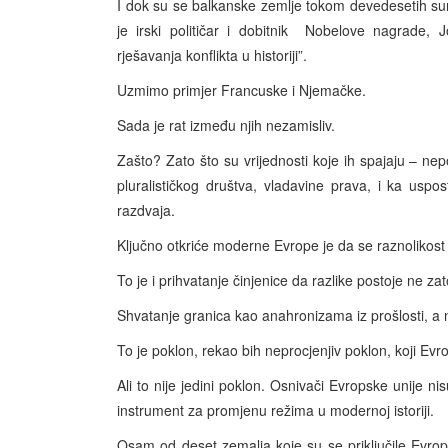
I dok su se balkanske zemlje tokom devedesetih sunov
je irski političar i dobitnik Nobelove nagrade
rješavanja konflikta u historiji”.
Uzmimo primjer Francuske i Njemačke.
Sada je rat između njih nezamisliv.
Zašto? Zato što su vrijednosti koje ih spajaju – nep
pluralističkog društva, vladavine prava, i ka usp
razdvaja.
Ključno otkriće moderne Evrope je da se raznoliko
To je i prihvatanje činjenice da razlike postoje ne za
Shvatanje granica kao anahronizama iz prošlosti, a
To je poklon, rekao bih neprocjenjiv poklon, koji Evr
Ali to nije jedini poklon. Osnivači Evropske unije n
instrument za promjenu režima u modernoj istoriji.
Osam od deset zemalja koje su se priključile Evrops