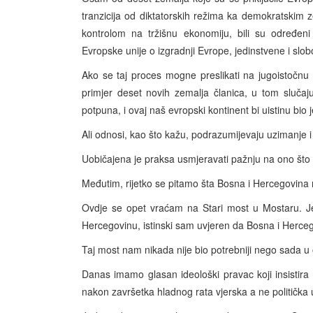
tranzicija od diktatorskih režima ka demokratskim
kontrolom na tržišnu ekonomiju, bili su određeni 
Evropske unije o izgradnji Evrope, jedinstvene i slo
Ako se taj proces mogne preslikati na jugoistočnu 
primjer deset novih zemalja članica, u tom slučaju
potpuna, i ovaj naš evropski kontinent bi uistinu bio
Ali odnosi, kao što kažu, podrazumijevaju uzimanje 
Uobičajena je praksa usmjeravati pažnju na ono što 
Međutim, rijetko se pitamo šta Bosna i Hercegovina 
Ovdje se opet vraćam na Stari most u Mostaru. J
Hercegovinu, istinski sam uvjeren da Bosna i Herce
Taj most nam nikada nije bio potrebniji nego sada 
Danas imamo glasan ideološki pravac koji insistira n
nakon završetka hladnog rata vjerska a ne politička