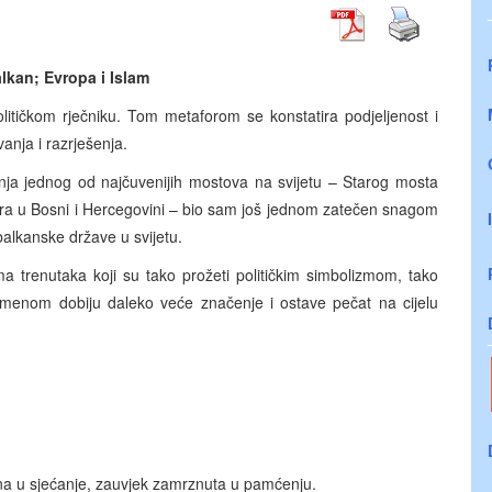
lkan; Evropa i Islam
litičkom rječniku. Tom metaforom se konstatira podjeljenost i
anja i razrješenja.
anja jednog od najčuvenijih mostova na svijetu – Starog mosta
tara u Bosni i Hercegovini – bio sam još jednom zatečen snagom
alkanske države u svijetu.
ma trenutaka koji su tako prožeti političkim simbolizmom, tako
remenom dobiju daleko veće značenje i ostave pečat na cijelu
ana u sjećanje, zauvjek zamrznuta u pamćenju.