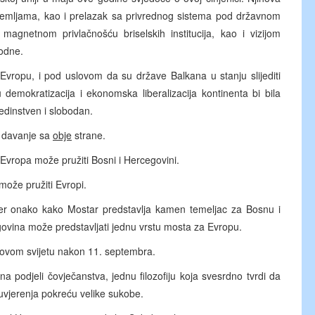
 zemljama, kao i prelazak sa privrednog sistema pod državnom
magnetnom privlačnošću briselskih institucija, kao i vizijom
bodne.
Evropu, i pod uslovom da su države Balkana u stanju slijediti
 demokratizacija i ekonomska liberalizacija kontinenta bi bila
 jedinstven i slobodan.
i davanje sa
obje
strane.
Evropa može pružiti Bosni i Hercegovini.
može pružiti Evropi.
er onako kako Mostar predstavlja kamen temeljac za Bosnu i
govina može predstavljati jednu vrstu mosta za Evropu.
u ovom svijetu nakon 11. septembra.
a podjeli čovječanstva, jednu filozofiju koja svesrdno tvrdi da
 uvjerenja pokreću velike sukobe.