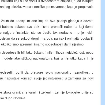
 Balkanu koji su se vodili u dvadesetom stoljeću, ni da iskupim
alnog ekskluziviteta i etničke jedinstvenosti koja je potpirivala
želim da podsjetim one koji na ova pitanja gledaju s dozom
li butalne sukobe sve dok nismo pronašli način na koji ćemo
e najgore instinkte, što se desilo tek nedavno – prije nekih
jetim da se sukobi drugih naroda, pa čak i oni najtvrdoglaviji,
mo ukoliko smo spremni i imamo sposobnosti da ih riješimo.
devedesetih bili tako šokantni nije njihova neizbježnost, nego
je modele atavističkog nacionalizma baš u trenutku kada ih je
esetih borili da pretvore svoju nacionalnu raznolikost u
su napuštale koncept svoje jedinstvenosti u zamjenu za novi
ve zbog granica, stvarnih i željenih, zemlje Evropske unije su
ako dugo ratovale.