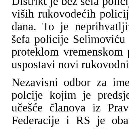
Distrikt je bez šefa polic
viših rukovodećih polici
dana. To je neprihvatl
šefa policije Selimoviću 
proteklom vremenskom p
uspostavi novi rukovodni
Nezavisni odbor za ime
polcije kojim je preds
učešće članova iz Pravo
Federacije i RS je ob