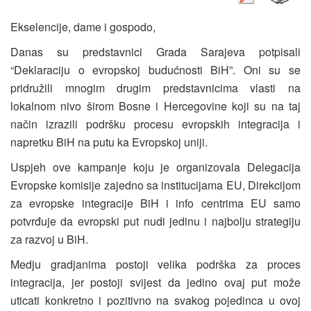
Ekselencije, dame i gospodo,
Danas su predstavnici Grada Sarajeva potpisali
“Deklaraciju o evropskoj budućnosti BiH”. Oni su se
pridružili mnogim drugim predstavnicima vlasti na
lokalnom nivo širom Bosne i Hercegovine koji su na taj
način izrazili podršku procesu evropskih integracija i
napretku BiH na putu ka Evropskoj uniji.
Uspjeh ove kampanje koju je organizovala Delegacija
Evropske komisije zajedno sa institucijama EU, Direkcijom
za evropske integracije BiH i info centrima EU samo
potvrđuje da evropski put nudi jedinu i najbolju strategiju
za razvoj u BiH.
Medju gradjanima postoji velika podrška za proces
integracija, jer postoji svijest da jedino ovaj put može
uticati konkretno i pozitivno na svakog pojedinca u ovoj