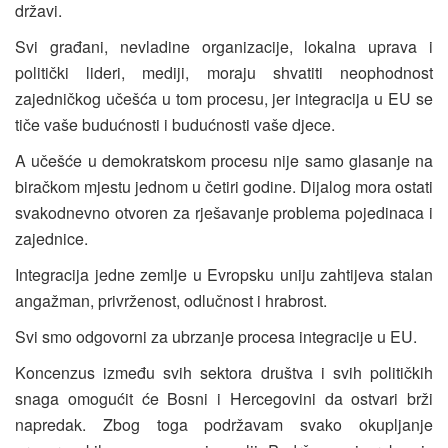
državi.
Svi građani, nevladine organizacije, lokalna uprava i
politički lideri, mediji, moraju shvatiti
neophodnost
zajedničkog učešća u tom procesu, jer integracija u EU se
tiče vaše budućnosti i budućnosti vaše djece.
A učešće u demokratskom procesu nije samo glasanje na
biračkom mjestu jednom u četiri godine. Dijalog mora ostati
svakodnevno otvoren za rješavanje problema pojedinaca i
zajednice.
Integracija jedne zemlje u Evropsku uniju zahtijeva stalan
angažman, privrženost, odlučnost i hrabrost.
Svi smo odgovorni za ubrzanje procesa integracije u EU.
Koncenzus između svih sektora društva i svih političkih
snaga omogućit će Bosni i Hercegovini da ostvari brži
napredak. Zbog toga podržavam svako okupljanje