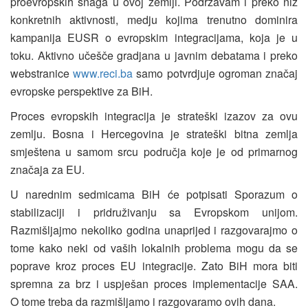
proevropskih snaga u ovoj zemlji. Podržavam i preko niz
konkretnih aktivnosti, medju kojima trenutno dominira
kampanija EUSR o evropskim integracijama, koja je u
toku. Aktivno učešče gradjana u javnim debatama i preko
webstranice
www.reci.ba
samo potvrdjuje ogroman značaj
evropske perspektive za BiH.
Proces evropskih integracija je strateški izazov za ovu
zemlju. Bosna i Hercegovina je strateški bitna zemlja
smještena u samom srcu područja koje je od primarnog
značaja za EU.
U narednim sedmicama BiH će potpisati Sporazum o
stabilizaciji i pridruživanju sa Evropskom unijom.
Razmišljajmo nekoliko godina unaprijed i razgovarajmo o
tome kako neki od vaših lokalnih problema mogu da se
poprave kroz proces EU integracije. Zato BiH mora biti
spremna za brz i uspješan proces implementacije SAA.
O tome treba da razmišljamo i razgovaramo ovih dana.