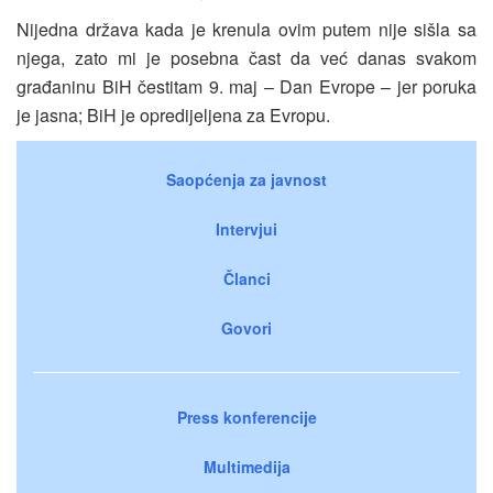
Nijedna država kada je krenula ovim putem nije sišla sa
njega, zato mi je posebna čast da već danas svakom
građaninu BiH čestitam 9. maj – Dan Evrope – jer poruka
je jasna; BiH je opredijeljena za Evropu.
Saopćenja za javnost
Intervjui
Članci
Govori
Press konferencije
Multimedija