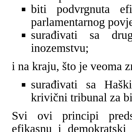
biti podvrgnuta e
parlamentarnog povj
surađivati sa dr
inozemstvu;
i na kraju, što je veoma 
surađivati sa Hašk
krivični tribunal za b
Svi ovi principi preds
efikasnu i demokratski