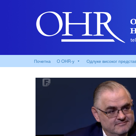
Почетна
O OHR-у
Одлуке високог предста