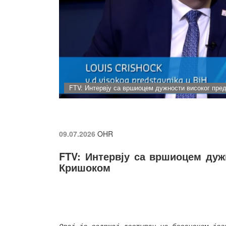
FTV: Интервју са вршиоцем дужности високог пре
09.07.2026
OHR
FTV: Интервју са вршиоцем дуж
Кришоком