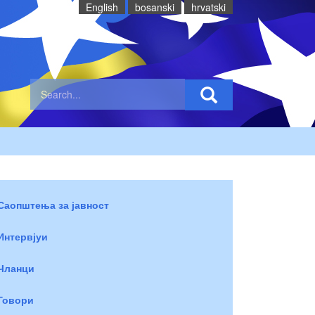
English
bosanski
hrvatski
Саопштења за јавност
Интервјуи
Чланци
Говори