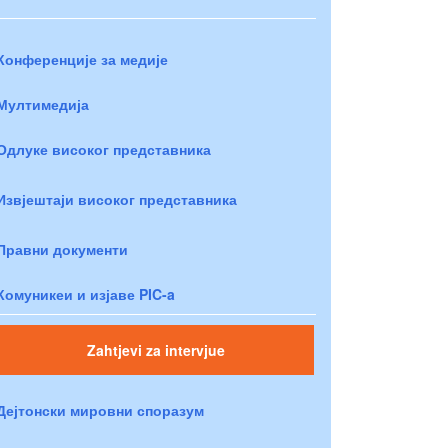
Конференције за медије
Мултимедија
Одлуке високог представника
Извјештаји високог представника
Правни документи
Комуникеи и изјаве PIC-a
Zahtjevi za intervjue
Дејтонски мировни споразум