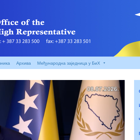
вника
Архива
Међународна заједница у БиХ