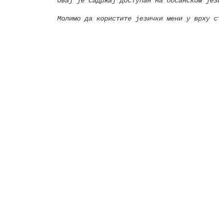
Овај је садржај доступан на босанском јез
Молимо да користите језички мени у врху с