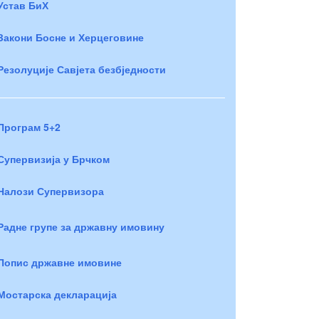
Устав БиХ
Закони Босне и Херцеговине
Резолуције Савјета безбједности
Програм 5+2
Супервизија у Брчком
Налози Супервизора
Радне групе за државну имовину
Попис државне имовине
Мостарска декларација