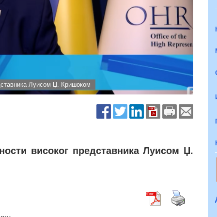
дставника Луисом Џ. Кришоком
ности високог представника Луисом Џ.