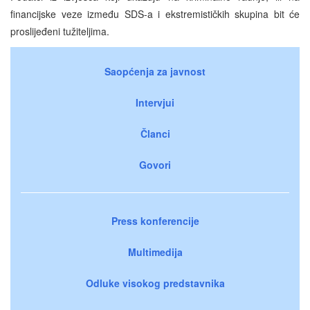
financijske veze između SDS-a i ekstremističkih skupina bit će
proslijeđeni tužiteljima.
Saopćenja za javnost
Intervjui
Članci
Govori
Press konferencije
Multimedija
Odluke visokog predstavnika