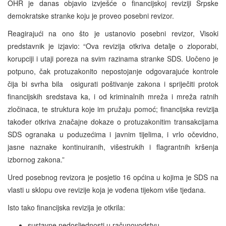
OHR je danas objavio izvješće o financijskoj reviziji Srpske
demokratske stranke koju je proveo posebni revizor.
Reagirajući na ono što je ustanovio posebni revizor, Visoki
predstavnik je izjavio: “Ova revizija otkriva detalje o zloporabi,
korupciji i utaji poreza na svim razinama stranke SDS. Uočeno je
potpuno, čak protuzakonito nepostojanje odgovarajuće kontrole
čija bi svrha bila osigurati poštivanje zakona i spriječiti protok
financijskih sredstava ka, i od kriminalnih mreža i mreža ratnih
zločinaca, te struktura koje im pružaju pomoć; financijska revizija
također otkriva značajne dokaze o protuzakonitim transakcijama
SDS ogranaka u poduzećima i javnim tijelima, i vrlo očevidno,
jasne naznake kontinuiranih, višestrukih i flagrantnih kršenja
izbornog zakona.”
Ured posebnog revizora je posjetio 16 općina u kojima je SDS na
vlasti u sklopu ove revizije koja je vođena tijekom više tjedana.
Isto tako financijska revizija je otkrila:
sustavne nedosljednosti u računovodstvu