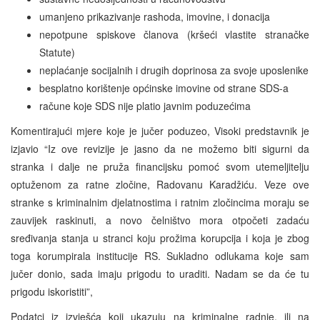
umanjeno prikazivanje rashoda, imovine, i donacija
nepotpune spiskove članova (kršeći vlastite stranačke
Statute)
neplaćanje socijalnih i drugih doprinosa za svoje uposlenike
besplatno korištenje općinske imovine od strane SDS-a
račune koje SDS nije platio javnim poduzećima
Komentirajući mjere koje je jučer poduzeo, Visoki predstavnik je
izjavio “Iz ove revizije je jasno da ne možemo biti sigurni da
stranka i dalje ne pruža financijsku pomoć svom utemeljitelju
optuženom za ratne zločine, Radovanu Karadžiću. Veze ove
stranke s kriminalnim djelatnostima i ratnim zločincima moraju se
zauvijek raskinuti, a novo čelništvo mora otpočeti zadaću
sređivanja stanja u stranci koju prožima korupcija i koja je zbog
toga korumpirala institucije RS. Sukladno odlukama koje sam
jučer donio, sada imaju prigodu to uraditi. Nadam se da će tu
prigodu iskoristiti”,
Podatci iz izvješća koji ukazuju na kriminalne radnje, ili na