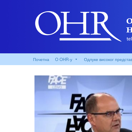
Почетна
O OHR-у
Одлуке високог предста