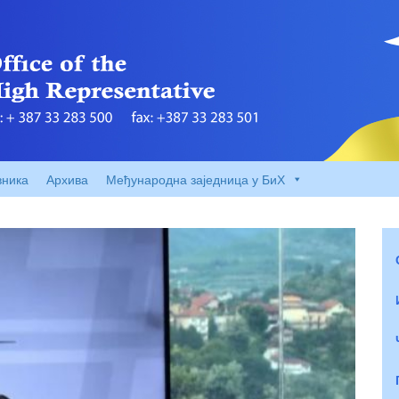
вника
Архива
Међународна заједница у БиХ