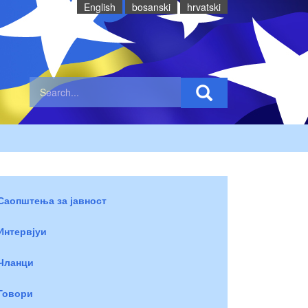
English
bosanski
hrvatski
Саопштења за јавност
Интервјуи
Чланци
Говори