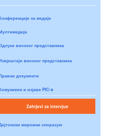
Конференције за медије
Мултимедија
Одлуке високог представника
Извјештаји високог представника
Правни документи
Комуникеи и изјаве PIC-a
Zahtjevi za intervjue
Дејтонски мировни споразум