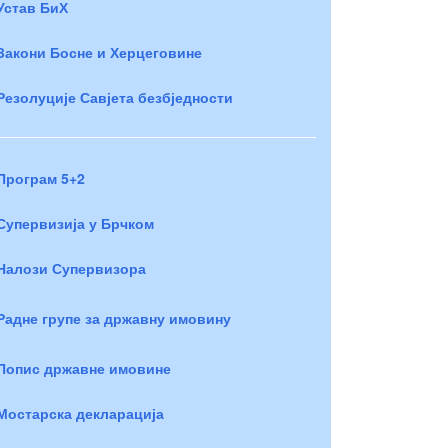
Устав БиХ
Закони Босне и Херцеговине
Резолуције Савјета безбједности
Програм 5+2
Супервизија у Брчком
Налози Супервизора
Радне групе за државну имовину
Попис државне имовине
Мостарска декларација