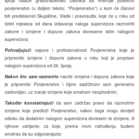
lipnja nalaže gradonačelniku Distrikta da imenuje posebno
povjerenstvo (u daljem tekstu: “Povjerenstvo”) u kom će članovi
biti predstavnici Skupštine, Vlade i pravosuđa, koje će u roku od
četiri mjeseca od dana izdavanja naloga supervizora razmotriti
zakone i izmjene i dopune zakona donesene istim nalogom
supervizora;
Pohvaljujući
napore i profesionalnost Povjerenstva koje je
pripremilo izmjene i dopune zakona u roku koji je propisan
nalogom supervizora od 26. lipnja;
Nakon što sam razmotrio
nacrte izmjena i dopuna zakona koje
je pripremilo Povjerenstvo i čijom sadržinom sam generalno
zadovoljan, uz manje izmjene koje smatram neophodnim;
Također konstatirajući
da sam zadržao pravo da razmotrim
izmjene koje predloži Povjerenstvo, nakon čega mogu donijeti
odluku da dodatnim nalogom supervizora donesem te izmjene, ili
njihove varijante, za koje, prema mom nahođenju, budem
smatrao da su odgovarajuće;