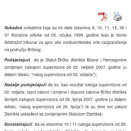
Sukadno
ovlastima koja su mi date stavcima 8, 10, 11, 13, 36 i
37 Konačne odluke od 05. ožujka 1999. godine koju je donio
Arbitražni tribunal za spor oko međuentitetske crte razgraničenja
na području Brčkog;
Podsjećajući
da je Statut Brčko distrikta Bosne i Hercegovine
izmijenjen nalogom supervizora od 02. veljače 2007. godine (u
daljem tekstu: “nalog supervizora od 02. veljače”);
Nadalje podsjećajući
da su, kao rezultat naloga supervizora od
02. veljače, razni zakoni i izmjene i dopune zakona Brčko distrikta
donijeti nalogom supervizora od 26. lipnja 2007. godine (u daljem
tekstu: “nalog supervizora od 26. lipnja”) te su time ovi zakoni
Distrikta usklađeni sa izmijenjenim Statutom Distrikta;
Konstatirajući
da se stavcima 10 i 11 naloga supervizora od 26.