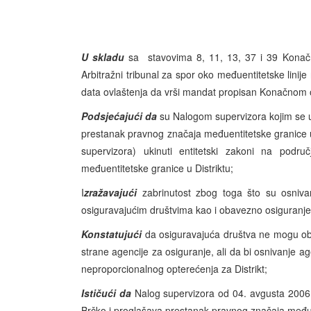
U skladu
sa stavovima 8, 11, 13, 37 i 39 Konačn
Arbitražni tribunal za spor oko međuentitetske linij
data ovlaštenja da vrši mandat propisan Konačnom
Podsjećajući da
su Nalogom supervizora kojim se uki
prestanak pravnog značaja međuentitetske granice u
supervizora) ukinuti entitetski zakoni na podru
međuentitetske granice u Distriktu;
I
zražavajući
zabrinutost zbog toga što su osnivan
osiguravajućim društvima kao i obavezno osiguranje
Konstatujući
da osiguravajuća društva ne mogu obav
strane agencije za osiguranje, ali da bi osnivanje a
neproporcionalnog opterećenja za Distrikt;
Ističući da
Nalog supervizora od 04. avgusta 2006. g
Brčko i proglašava prestanak pravnog značaja međuen