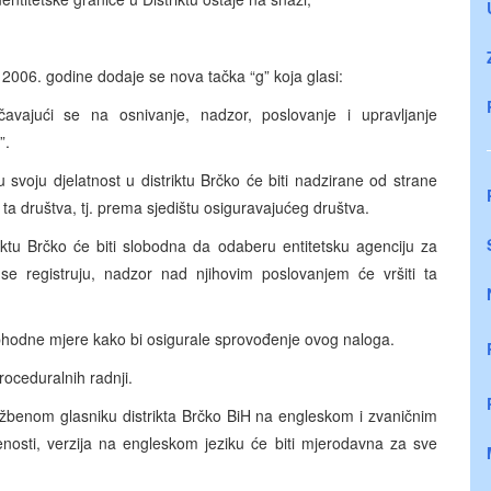
006. godine dodaje se nova tačka “g” koja glasi:
ničavajući se na osnivanje, nadzor, poslovanje i upravljanje
”.
svoju djelatnost u distriktu Brčko će biti nadzirane od strane
 ta društva, tj. prema sjedištu osiguravajućeg društva.
u Brčko će biti slobodna da odaberu entitetsku agenciju za
se registruju, nadzor nad njihovim poslovanjem će vršiti ta
ophodne mjere kako bi osigurale sprovođenje ovog naloga.
ceduralnih radnji.
žbenom glasniku distrikta Brčko BiH na engleskom i zvaničnim
nosti, verzija na engleskom jeziku će biti mjerodavna za sve