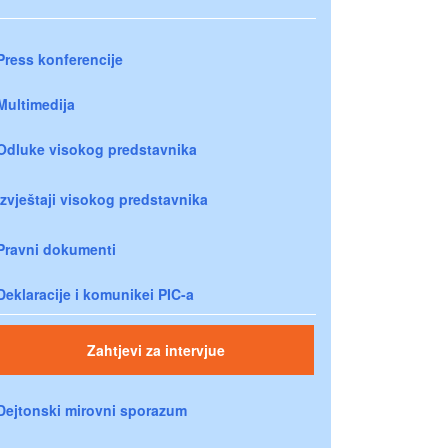
Press konferencije
Multimedija
Odluke visokog predstavnika
Izvještaji visokog predstavnika
Pravni dokumenti
Deklaracije i komunikei PIC-a
Zahtjevi za intervjue
Dejtonski mirovni sporazum