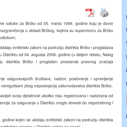
e odluke za Brčko od 05. marta 1999. godine koju je donio
e razgraničenja u oblasti Brčkog, kojima su supervizoru za Brčko
 odlukom;
daju entitetski zakoni na području distrikta Brčko i proglašava
 Distriktu od 04. avgusta 2006. godine (u daljem tekstu, Nalog
čju distrikta Brčko i proglašen prestanak pravnog značaja
je osiguravajućih društava, nadzor, poslovanje i upravljanje
 neregulisani zbog nepostojanja zakonodavstva distrikta Brčko;
ljati svoju djelatnost ukoliko nisu registrovana i nadzirana od
gencije za osiguranje u Distriktu moglo dovesti do nepotrebnog i
odine kojim se ukidaju entitetski zakoni na području distrikta
titetske granice u Distriktu ostaje na snazi;