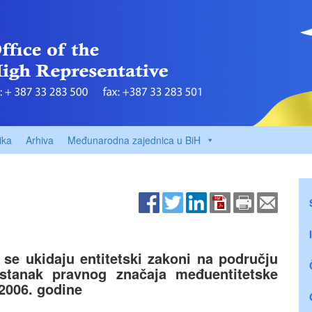
ika
Arhiva
Međunarodna zajednica u BiH
se ukidaju entitetski zakoni na području
estanak pravnog značaja međuentitetske
 2006. godine