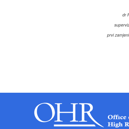
dr 
superviz
prvi zamjen