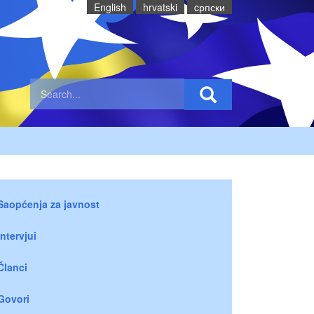
English
hrvatski
cрпски
Saopćenja za javnost
Intervjui
Članci
Govori