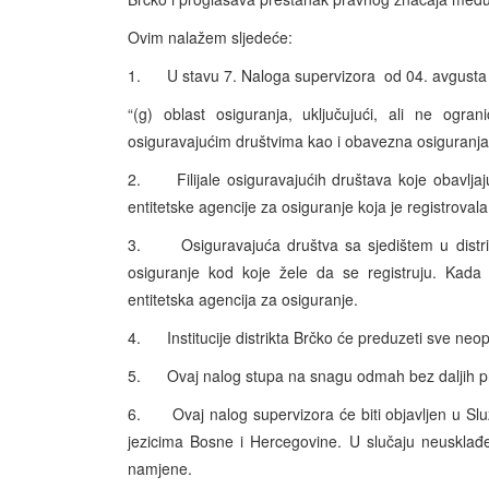
Ovim nalažem sljedeće:
1. U stavu 7. Naloga supervizora od 04. avgusta 2
“(g) oblast osiguranja, uključujući, ali ne ogra
osiguravajućim društvima kao i obavezna osiguranja
2. Filijale osiguravajućih društava koje obavljaju 
entitetske agencije za osiguranje koja je registrovala
3. Osiguravajuća društva sa sjedištem u distrikt
osiguranje kod koje žele da se registruju. Kada 
entitetska agencija za osiguranje.
4. Institucije distrikta Brčko će preduzeti sve ne
5. Ovaj nalog stupa na snagu odmah bez daljih pro
6. Ovaj nalog supervizora će biti objavljen u Slu
jezicima Bosne i Hercegovine. U slučaju neusklađe
namjene.