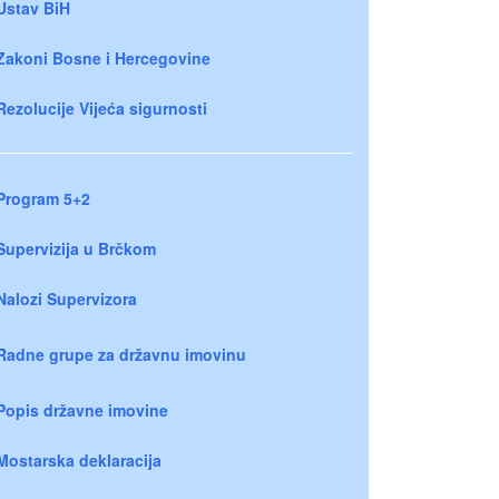
Ustav BiH
Zakoni Bosne i Hercegovine
Rezolucije Vijeća sigurnosti
Program 5+2
Supervizija u Brčkom
Nalozi Supervizora
Radne grupe za državnu imovinu
Popis državne imovine
Mostarska deklaracija