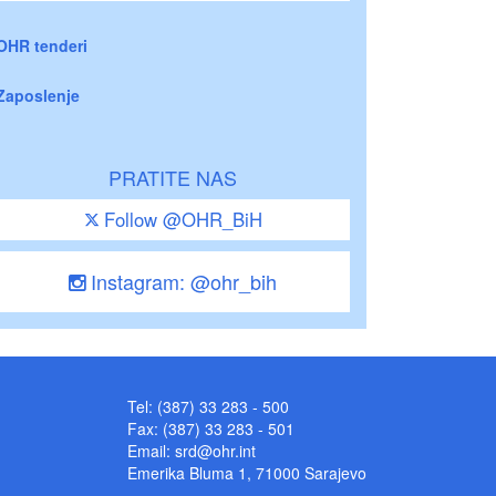
OHR tenderi
Zaposlenje
PRATITE NAS
Follow @OHR_BiH
Instagram: @ohr_bih
Tel: (387) 33 283 - 500
Fax: (387) 33 283 - 501
Email:
srd@ohr.int
Emerika Bluma 1, 71000 Sarajevo