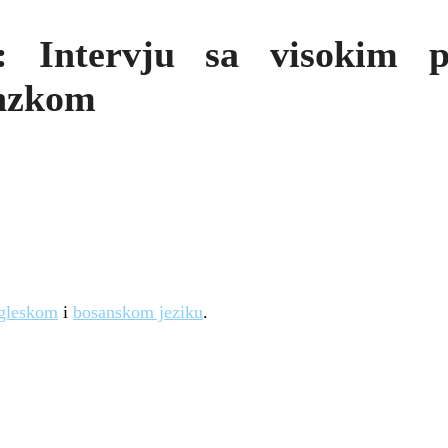
: Intervju sa visokim p
Inzkom
gleskom
i
bosanskom jeziku
.