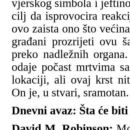
vjerskog simbola i jeftin
cilj da isprovocira reakc
ovo zaista ono što većin
građani prozrijeti ovu š
preko nadležnih organa
odaje počast mrtvima sa
lokaciji, ali ovaj krst ni
On je, u stvari, sramotan.
Dnevni avaz: Šta će biti
David M. Robinson:
Moj