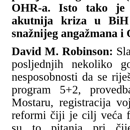
OHR-a. Isto tako je 
akutnija kriza u BiH
snažnijeg angažmana i 
David M. Robinson:
Sl
posljednjih nekoliko g
nesposobnosti da se rije
program 5+2, proved
Mostaru, registracija v
reformi čiji je cilj veća
su to pitanja pri či