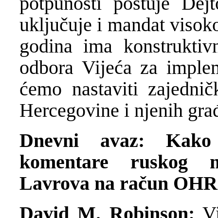
potpunosti poštuje Dej
uključuje i mandat visok
godina ima konstrukti
odbora Vijeća za imple
ćemo nastaviti zajednič
Hercegovine i njenih gra
Dnevni avaz: Kako
komentare ruskog mi
Lavrova na račun OHR
David M. Robinson:
Vi