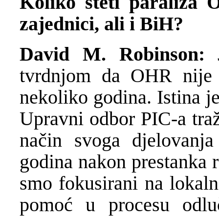
Koliko šteti paraliza
zajednici, ali i BiH?
David M. Robinson:
J
tvrdnjom da OHR nije 
nekoliko godina. Istina j
Upravni odbor PIC-a traž
način svoga djelovanj
godina nakon prestanka r
smo fokusirani na lokaln
pomoć u procesu odluč