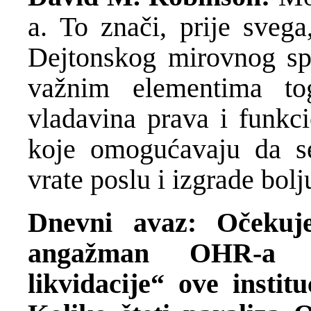
a. To znači, prije svega
Dejtonskog mirovnog spo
važnim elementima t
vladavina prava i funkcio
koje omogućavaju da se
vrate poslu i izgrade bol
Dnevni avaz: Očekuj
angažman OHR-a n
likvidacije“ ove insti