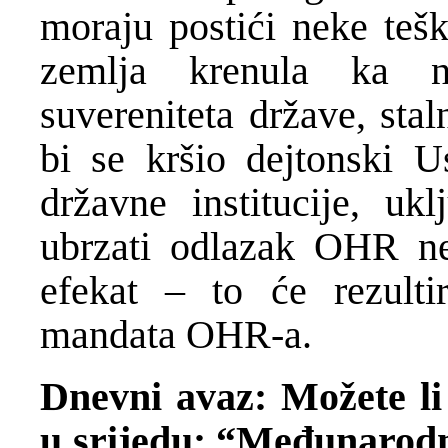
moraju postići neke teš
zemlja krenula ka na
suvereniteta države, sta
bi se kršio dejtonski U
državne institucije, uk
ubrzati odlazak OHR ne
efekat – to će rezulti
mandata OHR-a.
Dnevni avaz: Možete li 
u srijedu: “Međunarodn