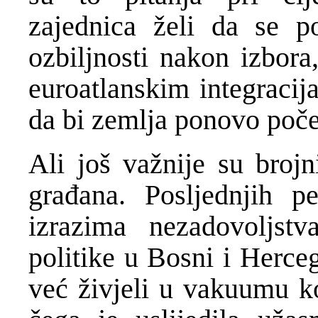
zajednica želi da se po
ozbiljnosti nakon izbor
euroatlanskim integracij
da bi zemlja ponovo počel
Ali još važnije su brojn
građana. Posljednjih pe
izrazima nezadovoljst
politike u Bosni i Herce
već živjeli u vakuumu koj