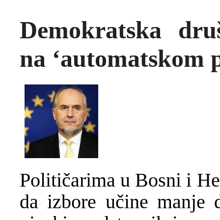
Demokratska druš
na ‘automatskom p
Političarima u Bosni i He
da izbore učine manje 