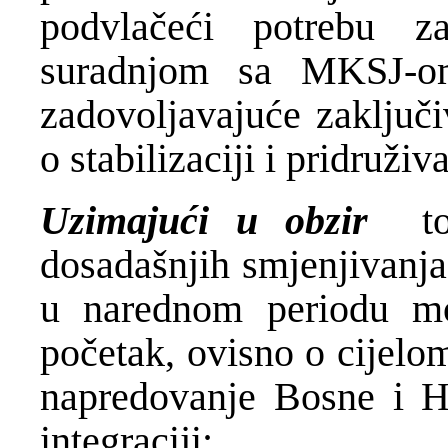
podvlačeći potrebu 
suradnjom sa MKSJ-o
zadovoljavajuće zaključ
o stabilizaciji i pridruživ
Uzimajući u obzir
to d
dosadašnjih smjenjivanja 
u narednom periodu može
početak, ovisno o cijelo
napredovanje Bosne i He
integraciji;