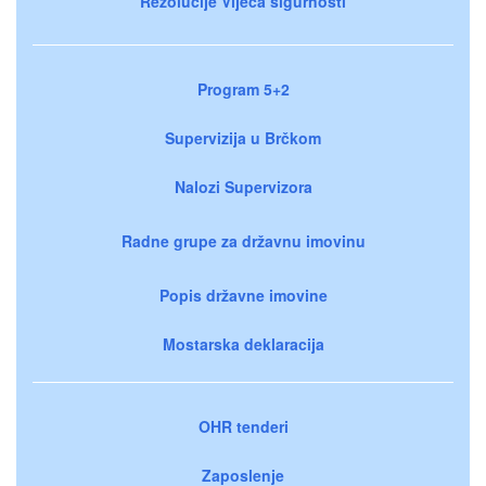
Rezolucije Vijeća sigurnosti
Program 5+2
Supervizija u Brčkom
Nalozi Supervizora
Radne grupe za državnu imovinu
Popis državne imovine
Mostarska deklaracija
OHR tenderi
Zaposlenje