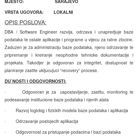
MJESTO: SARAJEVO
VRSTA UGOVORA: LOKALNI
OPIS POSLOVA:
DBA / Software Engineer razvija, odrzava i unapredjuje baze
podataka te ostale aplikacije i programe u vijecu za ratne zlocine.
Zaduzen je za administraciju baze podataka, njeno odrzavanje te
pripremanje i kreiranje neophodne tehnicke dokumentacije i
projekata. Takodjer je odgovoran za integritet, dostupnost te
planiranje zastite ukljucujuci “recovery” procese.
DU`NOSTI I ODGOVORNOSTI:
·
Odgovoran je za uspostavljanje, zastitu, monitoring te
podesavanje institucione baze podataka i njenih alata
·
Razvoj logickig i fizickih modela baze podataka i aplikacija
·
Odrzavanje postojecih aplikacija
·
Odgovornost za pristupanje podacima i bazi podataka