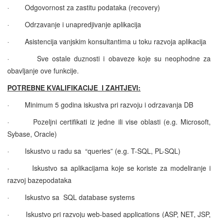
·
Odgovornost za zastitu podataka (recovery)
·
Odrzavanje i unapredjivanje aplikacija
·
Asistencija vanjskim konsultantima u toku razvoja aplikacija
·
Sve ostale duznosti i obaveze koje su neophodne za
obavljanje ove funkcije.
POTREBNE KVALIFIKACIJE I ZAHTJEVI:
·
Minimum 5 godina iskustva pri razvoju i odrzavanja DB
·
Pozeljni certifikati iz jedne ili vise oblasti (e.g. Microsoft,
Sybase, Oracle)
·
Iskustvo u radu sa “queries” (e.g. T-SQL, PL-SQL)
·
Iskustvo sa aplikacijama koje se koriste za modeliranje i
razvoj bazepodataka
·
Iskustvo sa SQL database systems
·
Iskustvo pri razvoju web-based applications (ASP, NET, JSP,