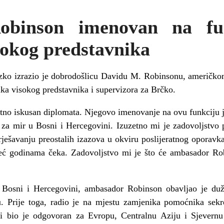
binson imenovan na fu
sokog predstavnika
nzko izrazio je dobrodošlicu Davidu M. Robinsonu, američkom 
ka visokog predstavnika i supervizora za Brčko.
no iskusan diplomata. Njegovo imenovanje na ovu funkciju jo
za mir u Bosni i Hercegovini. Izuzetno mi je zadovoljstvo 
rješavanju preostalih izazova u okviru poslijeratnog oporavk
eć godinama čeka. Zadovoljstvo mi je što će ambasador Robi
 Bosni i Hercegovini, ambasador Robinson obavljao je du
Prije toga, radio je na mjestu zamjenika pomoćnika sekre
 i bio je odgovoran za Evropu, Centralnu Aziju i Sjevern