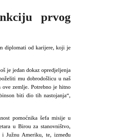
nkciju prvog
diplomati od karijere, koji je
š je jedan dokaz opredjeljenja
poželiti mu dobrodošlicu u naš
a ove zemlje. Potrebno je hitno
nson biti dio tih nastojanja“,
žnost pomoćnika šefa misije u
tara u Birou za stanovništvo,
u i Južnu Ameriku, te, između