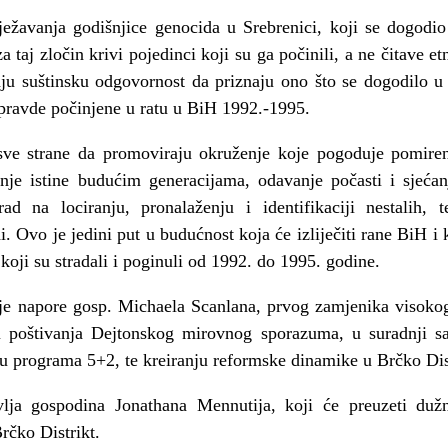
ježavanja godišnjice genocida u Srebrenici, koji se dogodi
 taj zločin krivi pojedinci koji su ga počinili, a ne čitave e
 imaju suštinsku odgovornost da priznaju ono što se dogodilo u
epravde počinjene u ratu u BiH 1992.-1995.
ve strane da promoviraju okruženje koje pogoduje pomirenj
enje istine budućim generacijama, odavanje počasti i sjeća
ad na lociranju, pronalaženju i identifikaciji nestalih, 
. Ovo je jedini put u budućnost koja će izliječiti rane BiH i 
koji su stradali i poginuli od 1992. do 1995. godine.
e napore gosp. Michaela Scanlana, prvog zamjenika visokog
u poštivanja Dejtonskog mirovnog sporazuma, u suradnji 
ju programa 5+2, te kreiranju reformske dinamike u Brčko Dis
lja gospodina Jonathana Mennutija, koji će preuzeti duž
rčko Distrikt.