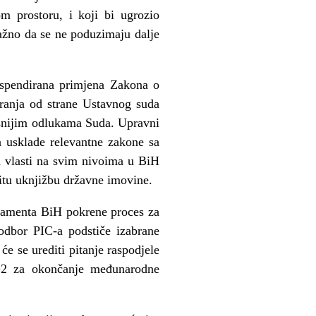
m prostoru, i koji bi ugrozio
važno da se ne poduzimaju dalje
uspendirana primjena Zakona o
tranja od strane Ustavnog suda
asnijim odlukama Suda. Upravni
 usklade relevantne zakone sa
 vlasti na svim nivoima u BiH
itu uknjižbu državne imovine.
lamenta BiH pokrene proces za
odbor PIC-a podstiče izabrane
e se urediti pitanje raspodjele
5+2 za okončanje međunarodne