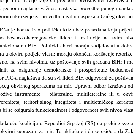
o je informacije koje su predočili predstavnici EUFOR-a 
 još jednom naglasio važnost nastavka provedbe punog man
igurno okruženje za provedbu civilnih aspekata Općeg okvirn
-a je konstatirao političku krizu bez presedana koja prijeti 
ao bosanskohercegovačke lidere i institucije na svim niv
funkcionalnu BiH. Politički akteri moraju sudjelovati u dobro
ra u okviru podjele vlasti; moraju okončati korištenje retorike
vno, na svim nivoima, uz poštovanje svih građana BiH; i mor
nih za osiguranje demokratske i prosperitetne budućnost
or PIC-a naglašava da su svi lideri BiH odgovorni za poštiva
pćeg okvirnog sporazuma za mir. Upravni odbor izražava od
ložive instrumente – bilateralne, multilateralne ili u o
ereniteta, teritorijalnog integriteta i multietničkog karak
da bi se osigurala funkcionalnost i odgovornost svih nivoa vlas
adajuću koaliciju u Republici Srpskoj (RS) da prekine sve a
i okvirni sporazum za mir. To uključuje i da se osigura da Z