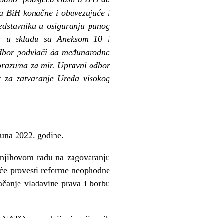
a BiH konačne i obavezujuće i
edstavniku u osiguranju punog
a u skladu sa Aneksom 10 i
odbor podvlači da međunarodna
porazuma za mir. Upravni odbor
 za zatvaranje Ureda visokog
_____
 juna 2022. godine.
u njihovom radu na zagovaranju
a će provesti reforme neophodne
ačanje vladavine prava i borbu