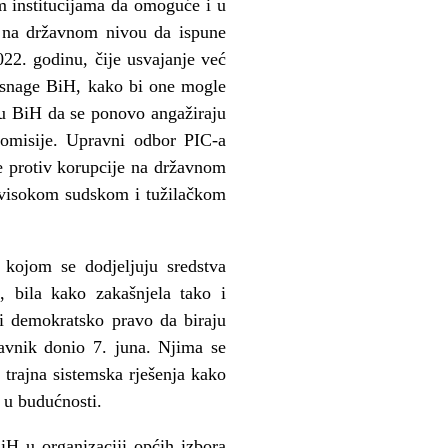
m institucijama da omoguće i u
e na državnom nivou da ispune
22. godinu, čije usvajanje već
e snage BiH, kako bi one mogle
i u BiH da se ponovo angažiraju
komisije. Upravni odbor PIC-a
e protiv korupcije na državnom
 visokom sudskom i tužilačkom
 kojom se dodjeljuju sredstva
, bila kako zakašnjela tako i
i demokratsko pravo da biraju
avnik donio 7. juna. Njima se
 trajna sistemska rješenja kako
H u budućnosti.
iH u organizaciji općih izbora