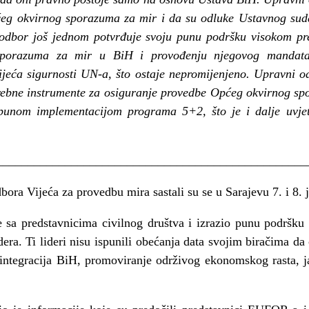
ćeg okvirnog sporazuma za mir i da su odluke Ustavnog sud
 odbor još jednom potvrđuje svoju punu podršku visokom pr
 sporazuma za mir u BiH i provođenju njegovog mandat
ijeća sigurnosti UN-a, što ostaje nepromijenjeno. Upravni 
trebne instrumente za osiguranje provedbe Općeg okvirnog s
punom implementacijom programa 5+2, što je i dalje uvjet
__________________________________________________
bora Vijeća za provedbu mira sastali su se u Sarajevu 7. i 8.
 sa predstavnicima civilnog društva i izrazio punu podršk
dera. Ti lideri nisu ispunili obećanja data svojim biračima d
 integracija BiH, promoviranje održivog ekonomskog rasta, j