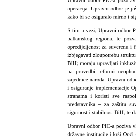
Upravni odbor PIC-a pozdravi
operacija. Upravni odbor je
kako bi se osiguralo mirno i s
S tim u vezi, Upravni odbor PIC
balkanskog regiona, te pozv
opredijeljenost za suverenu i 
izbjegavati zloupotrebu struktu
BiH; moraju upravljati inkluzi
na provedbi reformi neophod
zajednice naroda. Upravni odb
i osiguranje implementacije O
stranama i koristi sve raspo
predstavnika – za zaštitu suv
sigurnost i stabilnost BiH, te 
Upravni odbor PIC-a poziva vl
državne institucije i krši Opć