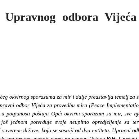
Upravnog odbora Vijeća
g okvirnog sporazuma za mir i dalje predstavlja temelj za st
pravni odbor Vijeća za provedbu mira (Peace Implementatio
 u potpunosti poštuju Opći okvirni sporazum za mir, sve nj
oš jednom potvrđuje svoje neupitno opredjeljenje za terit
i suverene države, koja se sastoji od dva entiteta. Upravni od
i da oni pravno postoje samo na osnovu Ustava BiH. Upravni 