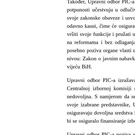
Također, Upravni odbor PIC-a 
potpunosti učestvuju u odluč
svoje zakonske obaveze i usvo
odavno kasni, čime će osigura
vršiti svoje funkcije i pružat
na reformama i bez odlaganja
posebno poziva organe vlasti 
nivou: Zakon o javnim nabavk
vijeću BiH.
Upravni odbor PIC-a izražava
Centralnoj izbornoj komisiji
nedovoljna. S namjerom da se
svoje izabrane predstavnike,
osiguravaju dovoljna sredstva 
bi se osiguralo finansiranje iz
Upravni odbor PIC-a poziva sv