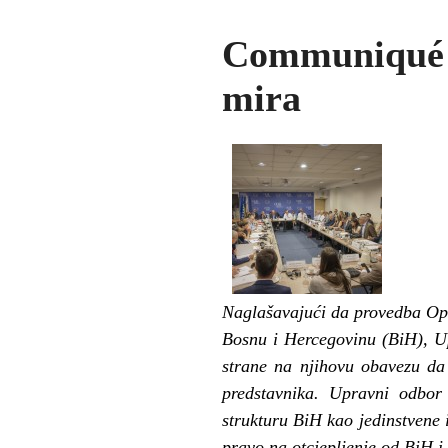
Communiqué 
mira
Naglašavajući da provedba Opće
Bosnu i Hercegovinu (BiH), U
strane na njihovu obavezu da
predstavnika. Upravni odbor j
strukturu BiH kao jedinstvene 
pravo na otcjepljenje od BiH 