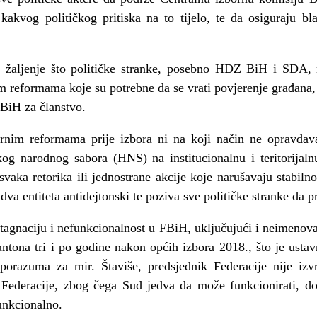
kakvog političkog pritiska na to tijelo, te da osiguraju 
 žaljenje što političke stranke, posebno HDZ BiH i SDA, n
 reformama koje su potrebne da se vrati povjerenje građana, a
 BiH za članstvo.
rnim reformama prije izbora ni na koji način ne opravdava
og narodnog sabora (HNS) na institucionalnu i teritorijal
aka retorika ili jednostrane akcije koje narušavaju stabiln
 dva entiteta antidejtonski te poziva sve političke stranke da
agnaciju i nefunkcionalnost u FBiH, uključujući i neimenova
tona tri i po godine nakon općih izbora 2018., što je usta
orazuma za mir. Štaviše, predsjednik Federacije nije izv
Federacije, zbog čega Sud jedva da može funkcionirati, do
unkcionalno.