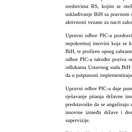
sredstvima RS, kojim se otež
usklađivanje BiH sa pravnom 
aktivnosti vezane za nacrt zak
Upravni odbor PIC-a pozdravl
nepokretnoj imovini koja se k
BiH, te proširen opseg zabran
odbor PIC-a također poziva o
odlukama Ustavnog suda BiH o
da u potpunosti implementiraj
Upravni odbor PIC-a daje pun
rješavanje pitanja državne i
predstavnike da se angažiraju 
imovine između države i dru
supervizije.