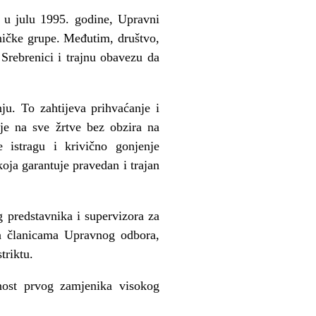
o u julu 1995. godine, Upravni
tničke grupe. Međutim, društvo,
 Srebrenici i trajnu obavezu da
u. To zahtijeva prihvaćanje i
nje na sve žrtve bez obzira na
te istragu i krivično gonjenje
koja garantuje pravedan i trajan
 predstavnika i supervizora za
sa članicama Upravnog odbora,
triktu.
nost prvog zamjenika visokog