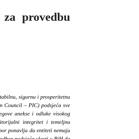
 za provedbu
abilnu, sigurnu i prosperitetnu
n Council – PIC) podsjeća sve
egove anekse i odluke visokog
orijalni integritet i temeljnu
bor ponavlja da entiteti nemaju
odbor podsjeća vlasti u BiH da