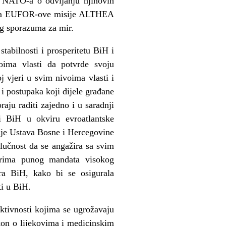
i NATO-a o odvijanju njihovih
data EUFOR-ove misije ALTHEA
og sporazuma za mir.
stabilnosti i prosperitetu BiH i
oima vlasti da potvrde svoju
j vjeri u svim nivoima vlasti i
 i postupaka koji dijele građane
aju raditi zajedno i u saradnji
i BiH u okviru evroatlantske
nje Ustava Bosne i Hercegovine
lučnost da se angažira sa svim
kvirima punog mandata visokog
tera BiH, kako bi se osigurala
ti u BiH.
ktivnosti kojima se ugrožavaju
akon o lijekovima i medicinskim