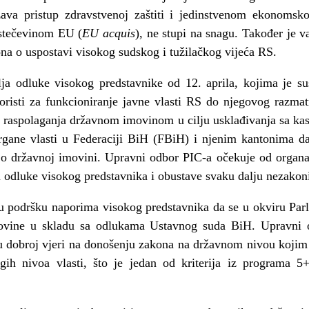
ava pristup zdravstvenoj zaštiti i jedinstvenom ekonomsko
stečevinom EU (
EU acquis
), ne stupi na snagu. Također je 
ona o uspostavi visokog sudskog i tužilačkog vijeća RS.
ja odluke visokog predstavnike od 12. aprila, kojima je s
oristi za funkcioniranje javne vlasti RS do njegovog razma
e raspolaganja državnom imovinom u cilju usklađivanja sa k
rgane vlasti u Federaciji BiH (FBiH) i njenim kantonima da
 državnoj imovini. Upravni odbor PIC-a očekuje od organa
u odluke visokog predstavnika i obustave svaku dalju nezakon
u podršku naporima visokog predstavnika da se u okviru Par
movine u skladu sa odlukama Ustavnog suda BiH. Upravni 
u dobroj vjeri na donošenju zakona na državnom nivou kojim ć
gih nivoa vlasti, što je jedan od kriterija iz programa 