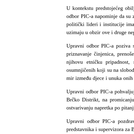
U kontekstu predstojećeg obil
odbor PIC-a napominje da su za
politički lideri i institucije
uzimaju u obzir ove i druge n
Upravni odbor PIC-a poziva s
priznavanje činjenica, prenoš
njihovu etničku pripadnost, r
osumnjičenih koji su na slobodi
mir između djece i unuka onih 
Upravni odbor PIC-a pohvaljuj
Brčko Distrikt, na promicanj
ostvarivanju napretka po pitan
Upravni odbor PIC-a pozdrav
predstavnika i supervizora za B