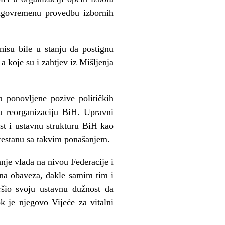
blagovremenu provedbu izbornih
isu bile u stanju da postignu
 koje su i zahtjev iz Mišljenja
 ponovljene pozive političkih
nu reorganizaciju BiH. Upravni
ost i ustavnu strukturu BiH kao
 prestanu sa takvim ponašanjem.
nje vlada na nivou Federacije i
vna obaveza, dakle samim tim i
ršio svoju ustavnu dužnost da
k je njegovo Vijeće za vitalni