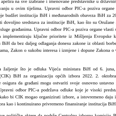
apelira na sve izabrane i imenovane predstavnike u državni
ivanju u ovim tijelima. Upravni odbor PIC-a poziva organ
je budžet institucija BiH i međunarodnih obaveza BiH za 20
ti dovoljno sredstava za institucije BiH, kao što su Oružan
i usluge građanima. Upravni odbor PIC-a poziva organe vlast
 implementiraju ključne prioritete iz Mišljenja Evropske 
u BiH da bez daljeg odlaganja donesu zakone iz oblasti borb
ama, Zakon o sukobu interesa i izmjene i dopune Zakona o
 žaljenje što je odluka Vijeća ministara BiH od 6. juna,
 (CIK) BiH za organizaciju općih izbora 2022. 2. oktobra
 osigura da građani mogu ostvariti svoje osnovno ustavno 
 Upravni odbor PIC-a podržava odluke koje je visoki predst
kako bi CIK mogao organizirati izbore, a istovremeno daju i
bora kao i kontinuirano privremeno finansiranje institucija Bi
e političke aktere da podrže Centralnu izbornu komisiju B