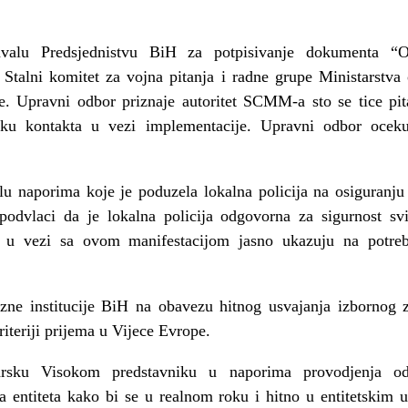
valu Predsjednistvu BiH za potpisivanje dokumenta “
Stalni komitet za vojna pitanja i radne grupe Ministarstva 
e. Upravni odbor priznaje autoritet SCMM-a sto se tice pit
cku kontakta u vezi implementacije. Upravni odbor oceku
u naporima koje je poduzela lokalna policija na osiguranj
podvlaci da je lokalna policija odgovorna za sigurnost sv
li u vezi sa ovom manifestacijom jasno ukazuju na potr
zne institucije BiH na obavezu hitnog usvajanja izbornog z
teriji prijema u Vijece Evrope.
drsku Visokom predstavniku u naporima provodjenja 
a entiteta kako bi se u realnom roku i hitno u entitetskim u