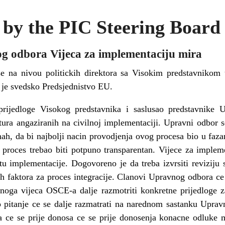
y the PIC Steering Board
odbora Vijeca za implementaciju mira
e na nivou politickih direktora sa Visokim predstavnikom
 je svedsko Predsjednistvo EU.
prijedloge Visokog predstavnika i saslusao predstavnike 
ura angaziranih na civilnoj implementaciji. Upravni odbor s
mah, da bi najbolji nacin provodjenja ovog procesa bio u fazam
i proces trebao biti potpuno transparentan. Vijece za imple
tu implementacije. Dogovoreno je da treba izvrsiti reviziju s
ih faktora za proces integracije. Clanovi Upravnog odbora c
noga vijeca OSCE-a dalje razmotriti konkretne prijedloge za 
 pitanje ce se dalje razmatrati na narednom sastanku Uprav
 ce se prije donosa ce se prije donosenja konacne odluke mo