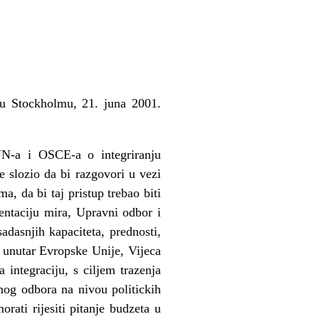
 u Stockholmu, 21. juna 2001.
UN-a i OSCE-a o integriranju
e slozio da bi razgovori u vezi
a, da bi taj pristup trebao biti
mentaciju mira, Upravni odbor i
adasnjih kapaciteta, prednosti,
e unutar Evropske Unije, Vijeca
integraciju, s ciljem trazenja
nog odbora na nivou politickih
rati rijesiti pitanje budzeta u