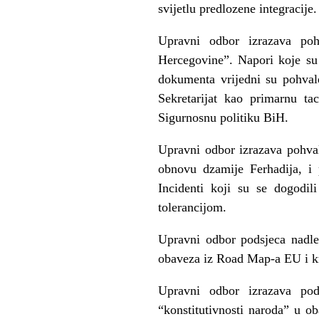
svijetlu predlozene integracije.
Upravni odbor izrazava poh
Hercegovine”. Napori koje su 
dokumenta vrijedni su pohval
Sekretarijat kao primarnu ta
Sigurnosnu politiku BiH.
Upravni odbor izrazava pohval
obnovu dzamije Ferhadija, i 
Incidenti koji su se dogodi
tolerancijom.
Upravni odbor podsjeca nadle
obaveza iz Road Map-a EU i kri
Upravni odbor izrazava po
“konstitutivnosti naroda” u ob