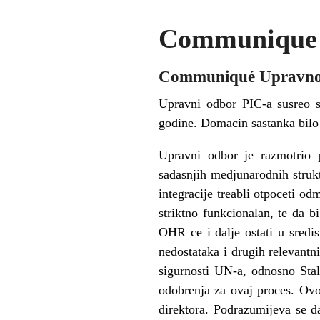
Communique b
Communiqué Upravnog 
Upravni odbor PIC-a susreo s
godine. Domacin sastanka bilo
Upravni odbor je razmotrio 
sadasnjih medjunarodnih strukt
integracije treabli otpoceti od
striktno funkcionalan, te da b
OHR ce i dalje ostati u sredis
nedostataka i drugih relevantn
sigurnosti UN-a, odnosno Stal
odobrenja za ovaj proces. Ovo
direktora. Podrazumijeva se da