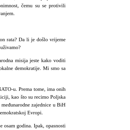
onimnost, čemu su se protivili
avanjem.
n rata? Da li je došlo vrijeme
e uživamo?
rodna misija jeste kako voditi
 lokalne demokratije. Mi smo sa
 i NATO-u. Prema tome, ima onih
ciji, kao što su recimo Poljska
sti međunarodne zajednice u BiH
demokratskoj Evropi.
je osam godina. Ipak, opasnosti