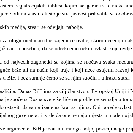
stem registracijskih tablica kojim se garantira etnička an
ijeme bili na vlasti, ali što je šira javnost prihvatila sa odobr
skih medija, stvari se odvijaju nabolje.
či za ulogu međunarodne zajednice ovdje, skoro deceniju nako
ažman, a posebno, da se odreknemo nekih ovlasti koje ovdj
a od najvećih zagonetki sa kojima se suočava svaka međuna
uće brže ali na način koji traje i koji neće osujetiti razvoj
u BiH i bez sumnje ćemo se sa njim suočiti i u Iraku sutra.
različita. Danas BiH ima za cilj članstvo u Evropskoj Uniji
ma je suočena Bosna sve više liče na probleme zemalja u tranzi
lo ostaviti da sama izađe na kraj sa njima. Oni porede ovla
onijalnog guvernera, i tvrde da one nemaju mjesta u modernoj 
ve argumente. BiH je zaista u mnogo boljoj poziciji nego pri