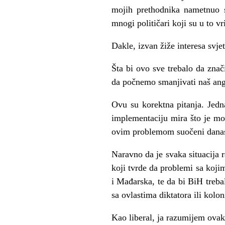
mojih prethodnika nametnuo si
mnogi političari koji su u to vr
Dakle, izvan žiže interesa svjet
Šta bi ovo sve trebalo da zna
da počnemo smanjivati naš ang
Ovu su korektna pitanja. Jedn
implementaciju mira što je mog
ovim problemom suočeni danas 
Naravno da je svaka situacija 
koji tvrde da problemi sa koji
i Mađarska, te da bi BiH treba
sa ovlastima diktatora ili kol
Kao liberal, ja razumijem ovak