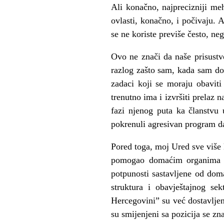
Ali konačno, najprecizniji me
ovlasti, konačno, i počivaju. 
se ne koriste previše često, ne
Ovo ne znači da naše prisustv
razlog zašto sam, kada sam do
zadaci koji se moraju obavit
trenutno ima i izvršiti prelaz
fazi njenog puta ka članstvu
pokrenuli agresivan program da
Pored toga, moj Ured sve više
pomogao domaćim organima u 
potpunosti sastavljene od dom
struktura i obavještajnog se
Hercegovini” su već dostavlje
su smijenjeni sa pozicija se zn