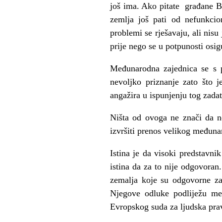
još ima. Ako pitate građane B
zemlja još pati od nefunkcion
problemi se rješavaju, ali nisu
prije nego se u potpunosti osi
Međunarodna zajednica se s pr
nevoljko priznanje zato što j
angažira u ispunjenju tog zada
Ništa od ovoga ne znači da n
izvršiti prenos velikog međun
Istina je da visoki predstavni
istina da za to nije odgovoran
zemalja koje su odgovorne z
Njegove odluke podliježu me
Evropskog suda za ljudska pra