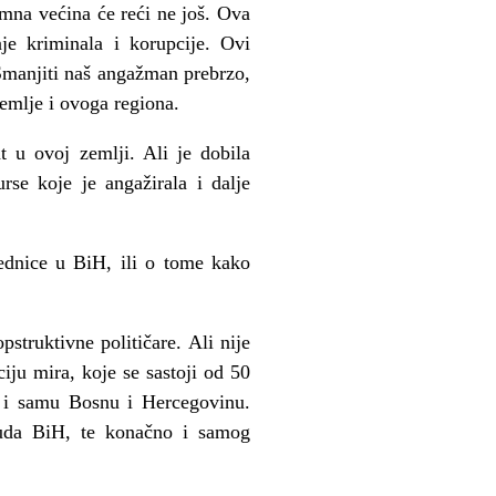
mna većina će reći ne još. Ova
nje kriminala i korupcije. Ovi
. Smanjiti naš angažman prebrzo,
zemlje i ovoga regiona.
t u ovoj zemlji. Ali je dobila
rse koje je angažirala i dalje
ednice u BiH, ili o tome kako
struktivne političare. Ali nije
iju mira, koje se sastoji od 50
 i samu Bosnu i Hercegovinu.
suda BiH, te konačno i samog