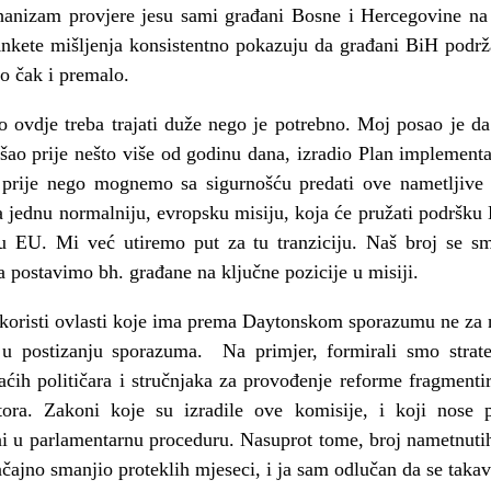
hanizam provjere jesu sami građani Bosne i Hercegovine na
Ankete mišljenja konsistentno pokazuju da građani BiH podrž
go čak i premalo.
o ovdje treba trajati duže nego je potrebno. Moj posao je da
šao prije nešto više od godinu dana, izradio Plan implementa
i prije nego mognemo sa sigurnošću predati ove nametljive 
 na jednu normalniju, evropsku misiju, koja će pružati podršku
 u EU. Mi već utiremo put za tu tranziciju. Naš broj se s
 postavimo bh. građane na ključne pozicije u misiji.
 koristi ovlasti koje ima prema Daytonskom sporazumu ne za
postizanju sporazuma. Na primjer, formirali smo strate
aćih političara i stručnjaka za provođenje reforme fragmenti
ktora. Zakoni koje su izradile ove komisije, i koji nose
ni u parlamentarnu proceduru. Nasuprot tome, broj nametnutih
ačajno smanjio proteklih mjeseci, i ja sam odlučan da se takav