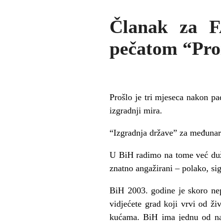
Članak za F
pečatom “Proi
Prošlo je tri mjeseca nakon 
izgradnji mira.
“Izgradnja države” za međunar
U BiH radimo na tome već duže
znatno angažirani – polako, s
BiH 2003. godine je skoro nep
vidjećete grad koji vrvi od ži
kućama. BiH ima jednu od najs