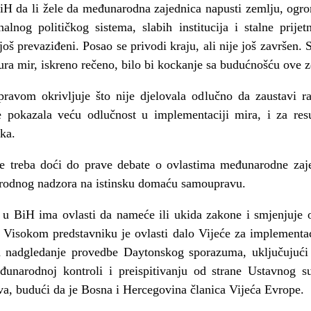
iH da li žele da međunarodna zajednica napusti zemlju, ogro
alnog političkog sistema, slabih institucija i stalne prijet
 još prevaziđeni. Posao se privodi kraju, ali nije još završen
gura mir, iskreno rečeno, bilo bi kockanje sa budućnošću ove 
avom okrivljuje što nije djelovala odlučno da zaustavi ra
e pokazala veću odlučnost u implementaciji mira, i za resu
tka.
e treba doći do prave debate o ovlastima međunarodne zaj
arodnog nadzora na istinsku domaću samoupravu.
k u BiH ima ovlasti da nameće ili ukida zakone i smjenjuje op
. Visokom predstavniku je ovlasti dalo Vijeće za implementac
a nadgledanje provedbe Daytonskog sporazuma, uključujući
đunarodnoj kontroli i preispitivanju od strane Ustavnog 
va, budući da je Bosna i Hercegovina članica Vijeća Evrope.