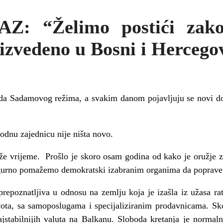
AZ: “Želimo postići zako
zvedeno u Bosni i Hercego
pada Sadamovog režima, a svakim danom pojavljuju se novi 
odnu zajednicu nije ništa novo.
 vrijeme. Prošlo je skoro osam godina od kako je oružje za
igurno pomažemo demokratski izabranim organima da poprave š
repoznatljiva u odnosu na zemlju koja je izašla iz užasa rat
vota, sa samoposlugama i specijaliziranim prodavnicama. Sko
tabilnijih valuta na Balkanu. Sloboda kretanja je normaln