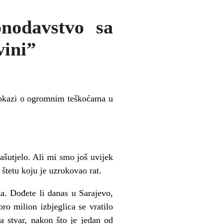
nodavstvo sa
vini”
dokazi o ogromnim teškoćama u
šutjelo. Ali mi smo još uvijek
tetu koju je uzrokovao rat.
a. Dođete li danas u Sarajevo,
ro milion izbjeglica se vratilo
a stvar, nakon što je jedan od