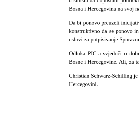
u smislu da dopuštam političk
Bosna i Hercegovina na svoj na
Da bi ponovo preuzeli inicijati
konstruktivno da se ponovo in
uslovi za potpisivanje Sporazum
Odluka PIC-a svjedoči o dobro
Bosne i Hercegovine. Ali, za t
Christian Schwarz-Schilling je
Hercegovini.