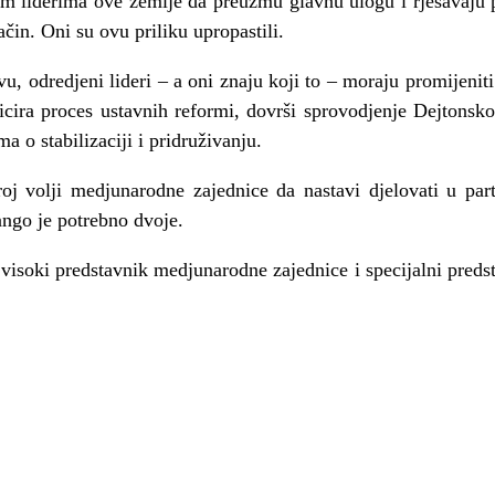
im liderima ove zemlje da preuzmu glavnu ulogu i rješavaju 
čin. Oni su ovu priliku upropastili.
vu, odredjeni lideri – a oni znaju koji to – moraju promijenit
icira proces ustavnih reformi, dovrši sprovodjenje Dejtonsko
a o stabilizaciji i pridruživanju.
j volji medjunarodne zajednice da nastavi djelovati u part
ango je potrebno dvoje.
 visoki predstavnik medjunarodne zajednice i specijalni preds