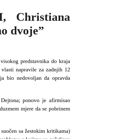
, Christiana
no dvoje”
visokog predstavnika do kraja
lasti napravile za zadnjih 12
ija bio nedovoljan da opravda
 Dejtona; ponovo je afirmisao
 preduzmem mjere da se pobrinem
 suočen sa žestokim kritikama)