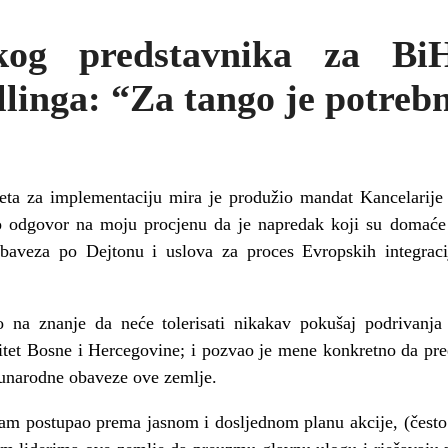
kog predstavnika za BiH
linga: “Za tango je potreb
eta za implementaciju mira je produžio mandat Kancelarije 
o odgovor na moju procjenu da je napredak koji su domaće v
baveza po Dejtonu i uslova za proces Evropskih integrac
o na znanje da neće tolerisati nikakav pokušaj podrivanja
tegritet Bosne i Hercegovine; i pozvao je mene konkretno da
junarodne obaveze ove zemlje.
m postupao prema jasnom i dosljednom planu akcije, (često