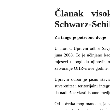
Članak viso
Schwarz-Schil
Za tango je potrebno dvoje
U utorak, Upravni odbor Savj
juna 2008. To je učinjeno ka
mjeseci u pogledu njihovih o
zatvaranje OHR-a ove godine.
Upravni odbor je jasno stavi
suverenitet i teritorijalni in
da nadležne vlasti ispune med
Od početka mog mandata, ja sa