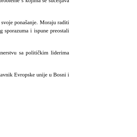
probleme s kojima se sučeljava
i svoje ponašanje. Moraju raditi
g sporazuma i ispune preostali
nerstvu sa političkim liderima
tavnik Evropske unije u Bosni i