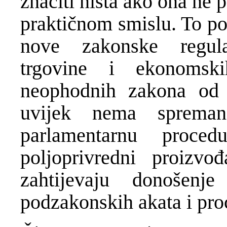
značiti ništa ako ona ne
praktičnom smislu. To po
nove zakonske regula
trgovine i ekonomsk
neophodnih zakona od a
uvijek nema spreman
parlamentarnu proce
poljoprivredni proizv
zahtijevaju donošen
podzakonskih akata i pro