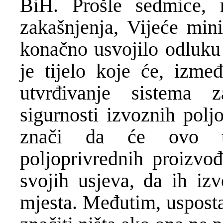
BiH. Prošle sedmice, 
zakašnjenja, Vijeće min
konačno usvojilo odluku
je tijelo koje će, izme
utvrđivanje sistema za
sigurnosti izvoznih polj
znači da će ovo tij
poljoprivrednih proizvo
svojih usjeva, da ih iz
mjesta. Međutim, usposta