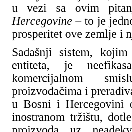
u vezi sa ovim pita
Hercegovine
– to je jedn
prosperitet ove zemlje i 
Sadašnji sistem, kojim
entiteta, je neefika
komercijalnom smis
proizvođačima i prerađi
u Bosni i Hercegovini 
inostranom tržištu, dot
proizvoda uz neadekv