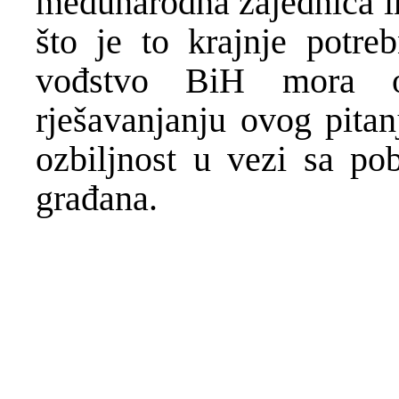
međunarodna zajednica in
što je to krajnje potre
vođstvo BiH mora o
rješavanjanju ovog pitan
ozbiljnost u vezi sa po
građana.