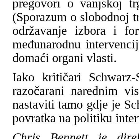
pregovori o vanjskoj t
(Sporazum o slobodnoj tr
održavanje izbora i fo
međunarodnu intervencij
domaći organi vlasti.
Iako kritičari Schwarz-S
razočarani narednim vi
nastaviti tamo gdje je Sc
povratka na politiku inte
Chris Bennett je dir