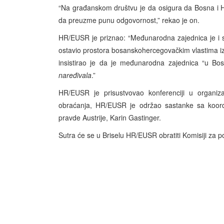
“Na građanskom društvu je da osigura da Bosna i H
da preuzme punu odgovornost,” rekao je on.
HR/EUSR je priznao: “Međunarodna zajednica je i 
ostavio prostora bosanskohercegovačkim vlastima i
insistirao je da je međunarodna zajednica “u Bo
naređivala
.”
HR/EUSR je prisustvovao konferenciji u organiza
obraćanja, HR/EUSR je održao sastanke sa koord
pravde Austrije, Karin Gastinger.
Sutra će se u Briselu HR/EUSR obratiti Komisiji za po