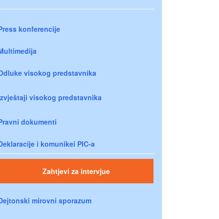
Press konferencije
Multimedija
Odluke visokog predstavnika
Izvještaji visokog predstavnika
Pravni dokumenti
Deklaracije i komunikei PIC-a
Zahtjevi za intervjue
Dejtonski mirovni sporazum