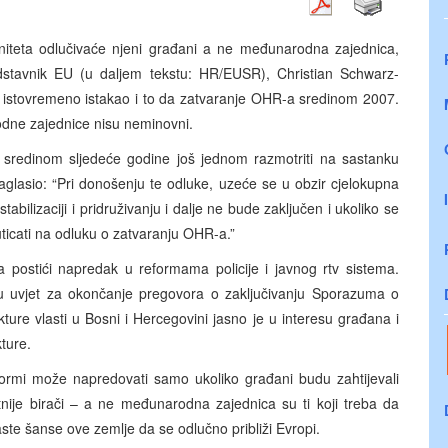
niteta odlučivaće njeni građani a ne međunarodna zajednica,
redstavnik EU (u daljem tekstu: HR/EUSR), Christian Schwarz-
je istovremeno istakao i to da zatvaranje OHR-a sredinom 2007.
dne zajednice nisu neminovni.
sredinom sljedeće godine još jednom razmotriti na sastanku
glasio: “Pri donošenju te odluke, uzeće se u obzir cjelokupna
abilizaciji i pridruživanju i dalje ne bude zaključen i ukoliko se
uticati na odluku o zatvaranju OHR-a.”
postići napredak u reformama policije i javnog rtv sistema.
u uvjet za okončanje pregovora o zaključivanju Sporazuma o
rukture vlasti u Bosni i Hercegovini jasno je u interesu građana i
ture.
rmi može napredovati samo ukoliko građani budu zahtijevali
tnije birači – a ne međunarodna zajednica su ti koji treba da
te šanse ove zemlje da se odlučno približi Evropi.