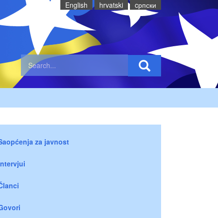
English
hrvatski
cрпски
Saopćenja za javnost
Intervjui
Članci
Govori