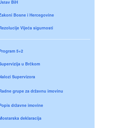
Ustav BiH
Zakoni Bosne i Hercegovine
Rezolucije Vijeća sigurnosti
Program 5+2
Supervizija u Brčkom
Nalozi Supervizora
Radne grupe za državnu imovinu
Popis državne imovine
Mostarska deklaracija