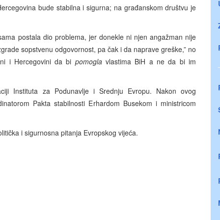
ercegovina bude stabilna i sigurna; na građanskom društvu je
sama postala dio problema, jer donekle ni njen angažman nije
zgrade sopstvenu odgovornost, pa čak i da naprave greške,” no
sni i Hercegovini da bi
pomogla
vlastima BiH a ne da bi im
ciji Instituta za Podunavlje i Srednju Evropu. Nakon ovog
inatorom Pakta stabilnosti Erhardom Busekom i ministricom
litička i sigurnosna pitanja Evropskog vijeća.