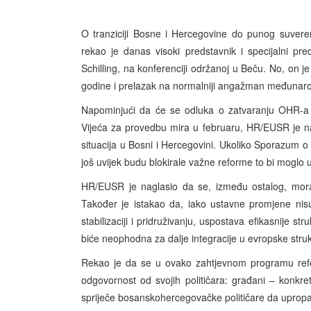
O tranziciji Bosne i Hercegovine do punog suvere
rekao je danas visoki predstavnik i specijalni p
Schilling, na konferenciji održanoj u Beču. No, on 
godine i prelazak na normalniji angažman međunaro
Napominjući da će se odluka o zatvaranju OHR-a 
Vijeća za provedbu mira u februaru, HR/EUSR je na
situacija u Bosni i Hercegovini. Ukoliko Sporazum o st
još uvijek budu blokirale važne reforme to bi moglo 
HR/EUSR je naglasio da se, između ostalog, mora 
Također je istakao da, iako ustavne promjene nis
stabilizaciji i pridruživanju, uspostava efikasnije st
biće neophodna za dalje integracije u evropske struk
Rekao je da se u ovako zahtjevnom programu refo
odgovornost od svojih političara: građani – konkre
spriječe bosanskohercegovačke političare da upropas