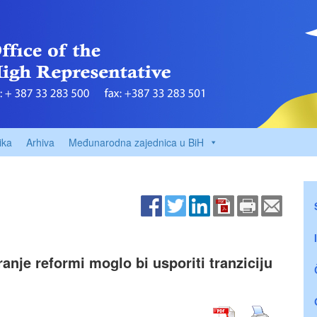
ika
Arhiva
Međunarodna zajednica u BiH
anje reformi moglo bi usporiti tranziciju