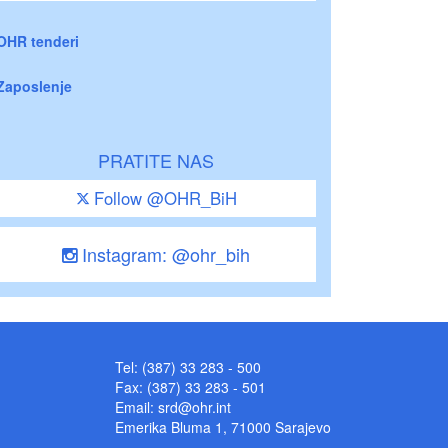
OHR tenderi
Zaposlenje
PRATITE NAS
Follow @OHR_BiH
Instagram: @ohr_bih
Tel: (387) 33 283 - 500
Fax: (387) 33 283 - 501
Email:
srd@ohr.int
Emerika Bluma 1, 71000 Sarajevo