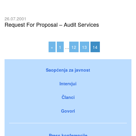
26.07.2001
Request For Proposal – Audit Services
«
1
…
12
13
14
Saopćenja za javnost
Intervjui
Članci
Govori
Press konferencije