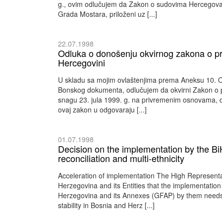
g., ovim odlučujem da Zakon o sudovima Hercegova
Grada Mostara, priloženi uz [...]
22.07.1998
Odluka o donošenju okvirnog zakona o pri
Hercegovini
U skladu sa mojim ovlaštenjima prema Aneksu 10. 
Bonskog dokumenta, odlučujem da okvirni Zakon o pri
snagu 23. jula 1999. g. na privremenim osnovama, 
ovaj zakon u odgovaraju [...]
01.07.1998
Decision on the implementation by the BiH
reconciliation and multi-ethnicity
Acceleration of implementation The High Representat
Herzegovina and its Entities that the implementati
Herzegovina and its Annexes (GFAP) by them needs t
stability in Bosnia and Herz [...]