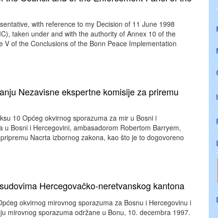
sentative, with reference to my Decision of 11 June 1998
), taken under and with the authority of Annex 10 of the
 V of the Conclusions of the Bonn Peace Implementation
janju Nezavisne ekspertne komisije za priremu
eksu 10 Općeg okvirnog sporazuma za mir u Bosni i
E-a u Bosni i Hercegovini, ambasadorom Robertom Barryem,
 pripremu Nacrta izbornog zakona, kao što je to dogovoreno
o sudovima Hercegovačko-neretvanskog kantona
 Općeg okvirnog mirovnog sporazuma za Bosnu i Hercegovinu i
ciju mirovnog sporazuma održane u Bonu, 10. decembra 1997.