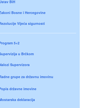
Ustav BiH
Zakoni Bosne i Hercegovine
Rezolucije Vijeća sigurnosti
Program 5+2
Supervizija u Brčkom
Nalozi Supervizora
Radne grupe za državnu imovinu
Popis državne imovine
Mostarska deklaracija