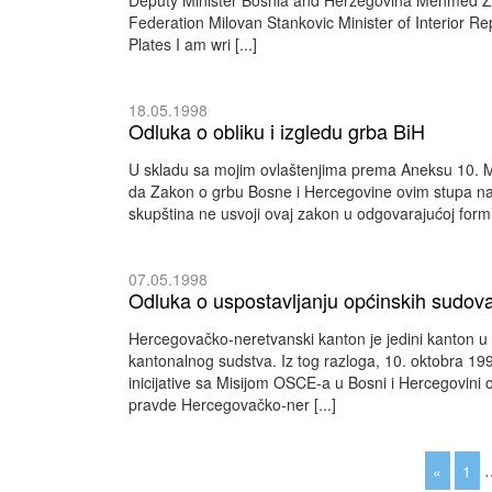
Deputy Minister Bosnia and Herzegovina Mehmed Zilic
Federation Milovan Stankovic Minister of Interior R
Plates I am wri [...]
18.05.1998
Odluka o obliku i izgledu grba BiH
U skladu sa mojim ovlaštenjima prema Aneksu 10. 
da Zakon o grbu Bosne i Hercegovine ovim stupa 
skupština ne usvoji ovaj zakon u odgovarajućoj formi
07.05.1998
Odluka o uspostavljanju općinskih sudo
Hercegovačko-neretvanski kanton je jedini kanton u F
kantonalnog sudstva. Iz tog razloga, 10. oktobra 19
inicijative sa Misijom OSCE-a u Bosni i Hercegovini
pravde Hercegovačko-ner [...]
«
1