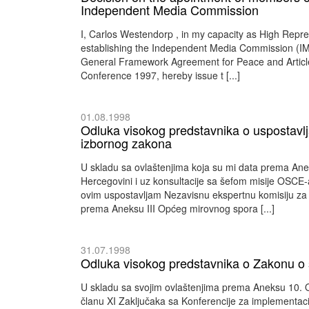
Independent Media Commission
I, Carlos Westendorp , in my capacity as High Repre
establishing the Independent Media Commission (IMC
General Framework Agreement for Peace and Article
Conference 1997, hereby issue t [...]
01.08.1998
Odluka visokog predstavnika o uspostavl
izbornog zakona
U skladu sa ovlaštenjima koja su mi data prema An
Hercegovini i uz konsultacije sa šefom misije OSC
ovim uspostavljam Nezavisnu ekspertnu komisiju za
prema Aneksu III Općeg mirovnog spora [...]
31.07.1998
Odluka visokog predstavnika o Zakonu 
U skladu sa svojim ovlaštenjima prema Aneksu 10.
članu XI Zaključaka sa Konferencije za implementa