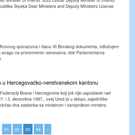
 Minister of Interior Jozo Leutar Deputy Minister of Interior
epublika Srpska Dear Ministers and Deputy Ministers License
Mirovnog sporazuma i članu XI Bonskog dokumenta, odlučujem
na snagu na privremenim osnovama, dok Parlamentarna
.
va u Hercegovačko-neretvanskom kantonu
ederaciji Bosne i Hercegovine koji još nije uspostavio rad
97. i 3. decembra 1997., ovaj Ured je u sklopu zajedničke
 održao dva sastanka sa ministrom i zamjenikom ministra
…
91
92
93
94
»