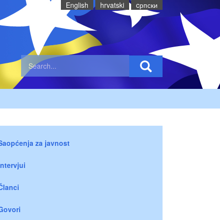
English
hrvatski
cрпски
Saopćenja za javnost
Intervjui
Članci
Govori