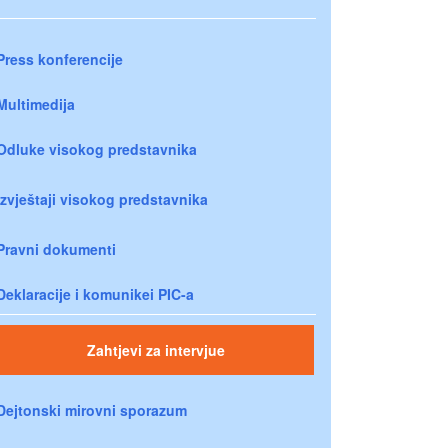
Press konferencije
Multimedija
Odluke visokog predstavnika
Izvještaji visokog predstavnika
Pravni dokumenti
Deklaracije i komunikei PIC-a
Zahtjevi za intervjue
Dejtonski mirovni sporazum