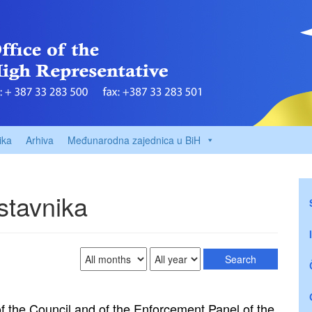
ika
Arhiva
Međunarodna zajednica u BiH
stavnika
 the Council and of the Enforcement Panel of the