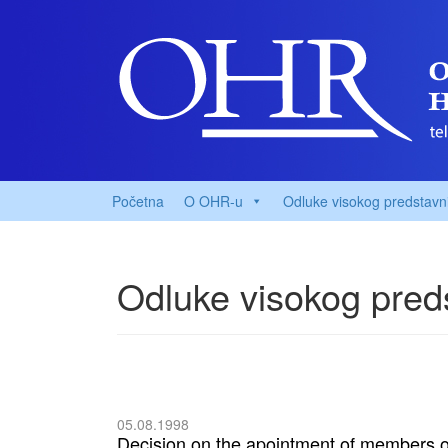
Početna
O OHR-u
Odluke visokog predstavn
Odluke visokog pred
05.08.1998
Decision on the apointment of members of