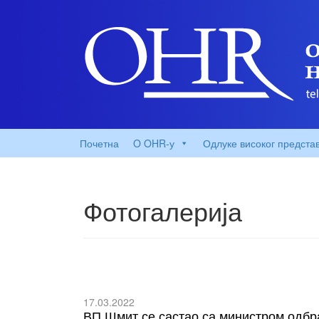
Почетна
O OHR-у
Одлуке високог предста
Фотогалерија
17.03.2022
ВП Шмит се састао са министром одб