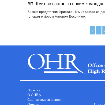
ВП Шмит се састао са новим команда
Високи представник Кристијан Шмит састао се д
генерал-мајором Антоном Веселијем.
«
1
Почетна
O OHR-у
Саопштења за јавност
Одлуке
Прогр