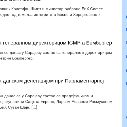
тавник Кристијан Шмит и министар одбране БиХ Сифет
 једног од темеља интегритета Босне и Херцеговине и
са генералном директорицом ICMP-а Бомбергер
ан се данас у Сарајеву састао са генералном директорицом
Кетрин Бомбергер.
а данском делегацијом при Парламентарној
н данас се у Сарајеву састао са предсједником и
ој скупштини Савјета Европе, Ларсом Асланом Расмусеном
Х Сузан Шајн. [...]