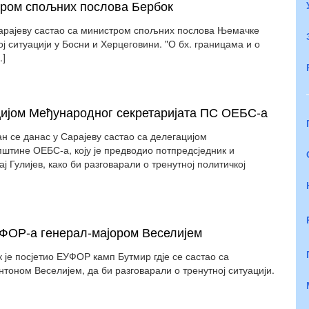
тром спољних послова Бербок
Сарајеву састао са министром спољних послова Њемачке
ј ситуацији у Босни и Херцеговини. "О бх. границама и о
.]
ацијом Међународног секретаријата ПС ОЕБС-а
н се данас у Сарајеву састао са делегацијом
штине ОЕБС-а, коју је предводио потпредсједник и
ј Гулијев, како би разговарали о тренутној политичкој
ФОР-а генерал-мајором Веселијем
 је посјетио ЕУФОР камп Бутмир гдје се састао са
оном Веселијем, да би разговарали о тренутној ситуацији.