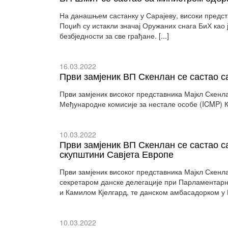
На данашњем састанку у Сарајеву, високи предс
Поџић су истакли значај Оружаних снага БиХ као
безбједности за све грађане. [...]
16.03.2022
Први замјеник ВП Скенлан се састао 
Први замјеник високог представника Мајкл Скенл
Међународне комисије за нестале особе (ICMP) 
10.03.2022
Први замјеник ВП Скенлан се састао с
скупштини Савјета Европе
Први замјеник високог представника Мајкл Скенла
секретаром данске делегације при Парламентарн
и Камилом Кјелгард, те данском амбасадорком у Би
10.03.2022