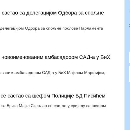
 састао са делегацијом Одбора за спољне
а делегацијом Одбора за спољне послове Парламента
са новоименованим амбасадором САД-а у БиХ
нованим амбасадором САД-а у БиХ Мајклом Марфијем,
о се састао са шефом Полиције БД Писићем
 за Брчко Мајкл Скенлан се састао у сриједу са шефом