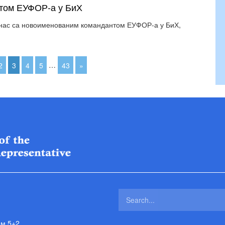
нтом ЕУФОР-а у БиХ
анас са новоименованим командантом ЕУФОР-а у БиХ,
2
3
4
5
…
43
»
ам 5+2