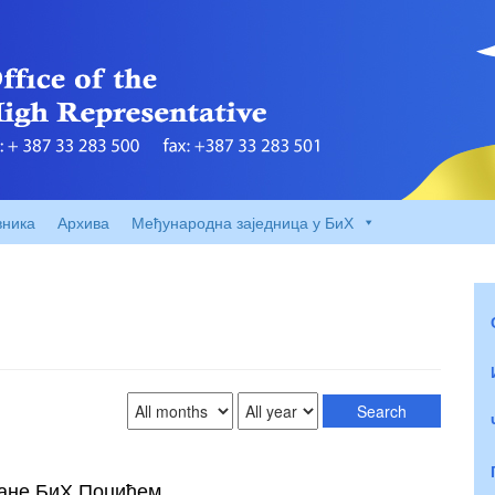
вника
Архива
Међународна заједница у БиХ
ране БиХ Поџићем