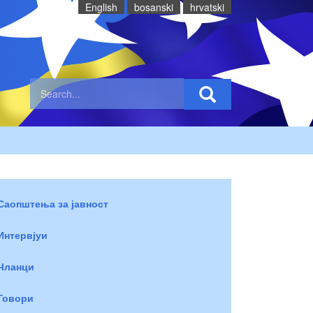
English
bosanski
hrvatski
Саопштења за јавност
Интервјуи
Чланци
Говори