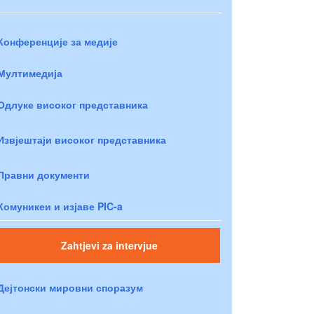
Конференције за медије
Мултимедија
Одлуке високог представника
Извјештаји високог представника
Правни документи
Комуникеи и изјаве PIC-a
Zahtjevi za intervjue
Дејтонски мировни споразум