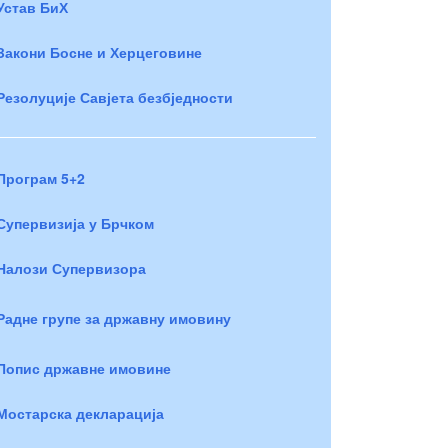
Устав БиХ
Закони Босне и Херцеговине
Резолуције Савјета безбједности
Програм 5+2
Супервизија у Брчком
Налози Супервизора
Радне групе за државну имовину
Попис државне имовине
Мостарска декларација