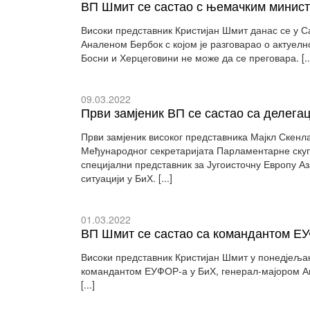
ВП Шмит се састао с њемачким минис
Високи представник Кристијан Шмит данас се у 
Аналеном Бербок с којом је разговарао о актуелно
Босни и Херцеговини не може да се преговара. [..
09.03.2022
Први замјеник ВП се састао са делег
Први замјеник високог представника Мајкл Скенла
Међународног секретаријата Парламентарне скуп
специјални представник за Југоисточну Европу Аза
ситуацији у БиХ. [...]
01.03.2022
ВП Шмит се састао са командантом ЕУ
Високи представник Кристијан Шмит у понедјељак
командантом ЕУФОР-а у БиХ, генерал-мајором Ант
[...]