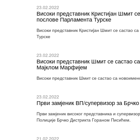
23.02.2022
Високи представник Кристиjан Шмит се
послове Парламента Турске
Високи представник Кристиjан Шмит се састао с
Турске
23.02.2022
Високи представник Шмит се састао 
Мајклом Марфијем
Високи представник Шмит се састао са новоиме
23.02.2022
Први замјеник ВП/супервизор за Брчк
Први замјеник високог представника и супервизор
Полиције Брчко Дистрикта Гораном Писићем.
21.02.2022