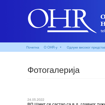
Почетна
O OHR-у
Одлуке високог предста
Фотогалерија
24.05.2022
ВП Шмит се састао са в.д. главног ту