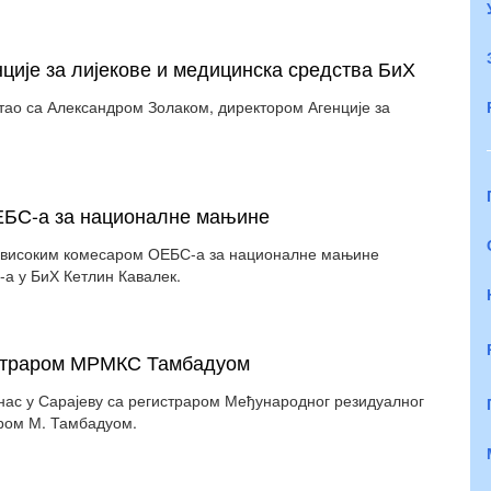
ције за лијекове и медицинска средства БиХ
тао са Александром Золаком, директором Агенције за
ОЕБС-а за националне мањине
са високим комесаром ОЕБС-а за националне мањине
 у БиХ Кетлин Кавалек.
гистраром МРМКС Тамбадуом
нас у Сарајеву са регистраром Међународног резидуалног
ром М. Тамбадуом.