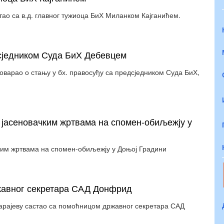
тао са в.д. главног тужиоца БиХ Миланком Кајганићем.
дсједником Суда БиХ Дебевцем
оварао о стању у бх. правосуђу са предсједником Суда БиХ,
 јасеновачким жртвама на спомен-обиљежју у
ким жртвама на спомен-обиљежју у Доњој Градини
жавног секретара САД Донфрид
Сарајеву састао са помоћницом државног секретара САД