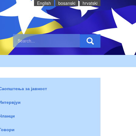
English
bosanski
hrvatski
Саопштења за јавност
Интервјуи
Чланци
Говори