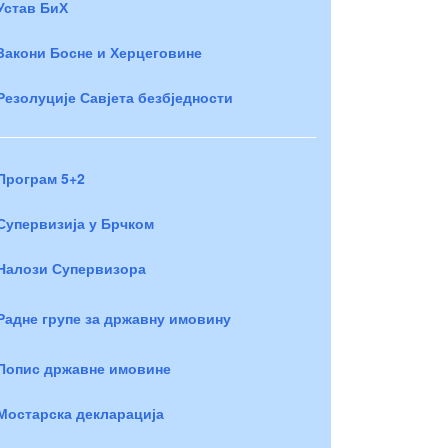
Устав БиХ
Закони Босне и Херцеговине
Резолуције Савјета безбједности
Програм 5+2
Супервизија у Брчком
Налози Супервизора
Радне групе за државну имовину
Попис државне имовине
Мостарска декларација