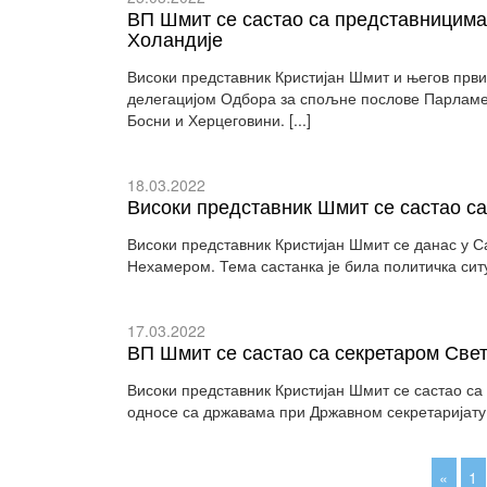
ВП Шмит се састао са представницим
Холандије
Високи представник Кристијан Шмит и његов први 
делегацијом Одбора за спољне послове Парламент
Босни и Херцеговини. [...]
18.03.2022
Високи представник Шмит се састао с
Високи представник Кристијан Шмит се данас у С
Нехамером. Тема састанка је била политичка сит
17.03.2022
ВП Шмит се састао са секретаром Све
Високи представник Кристијан Шмит се састао с
односе са државама при Државном секретаријату
«
1