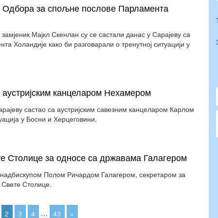
а Одбора за спољне послове Парламента
замјеник Мајкл Скенлан су се састали данас у Сарајеву са
а Холандије како би разговарали о тренутној ситуацији у
а аустријским канцеларом Нехамером
арајеву састао са аустријским савезним канцеларом Карлом
уација у Босни и Херцеговини.
те Столице за односе са државама Галагером
а надбискупом Полом Ричардом Галагером, секретаром за
 Свете Столице.
2
3
4
…
43
»