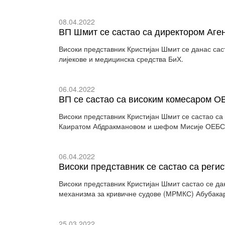
08.04.2022
ВП Шмит се састао са директором Аген
Високи представник Кристијан Шмит се данас сас
лијекове и медицинска средства БиХ.
06.04.2022
ВП се састао са високим комесаром 
Високи представник Кристијан Шмит се састао 
Каиратом Абдракмановом и шефом Мисије ОЕБС-а
06.04.2022
Високи представник се састао са ре
Високи представник Кристијан Шмит састао се да
механизма за кривичне судове (МРМКС) Абубака
25.03.2022