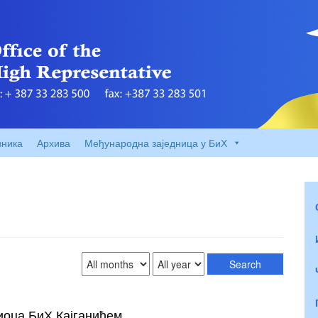
вника
Архива
Међународна заједница у БиХ
жиоца БиХ Кајганићем