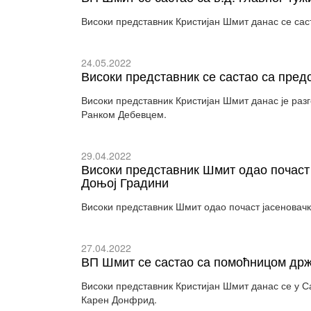
Високи представник Кристијан Шмит данас се сас
24.05.2022
Високи представник се састао са пре
Високи представник Кристијан Шмит данас је разг
Ранком Дебевцем.
29.04.2022
Високи представник Шмит одао почаст
Доњој Градини
Високи представник Шмит одао почаст јасеновач
27.04.2022
ВП Шмит се састао са помоћницом др
Високи представник Кристијан Шмит данас се у 
Карен Донфрид.