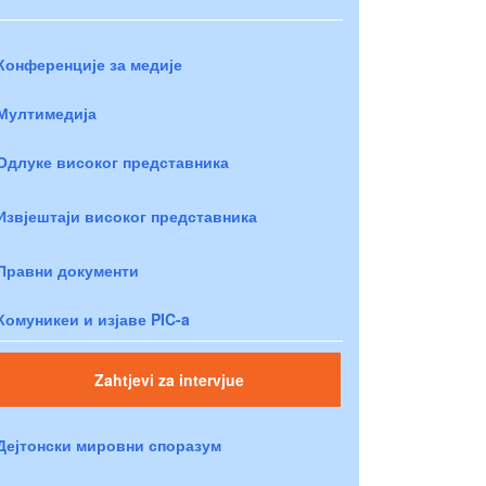
Конференције за медије
Мултимедија
Одлуке високог представника
Извјештаји високог представника
Правни документи
Комуникеи и изјаве PIC-a
Zahtjevi za intervjue
Дејтонски мировни споразум