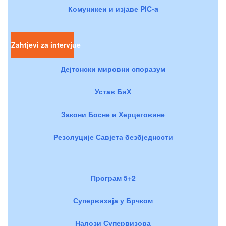
Комуникеи и изјаве PIC-a
Zahtjevi za intervjue
Дејтонски мировни споразум
Устав БиХ
Закони Босне и Херцеговине
Резолуције Савјета безбједности
Програм 5+2
Супервизија у Брчком
Налози Супервизора