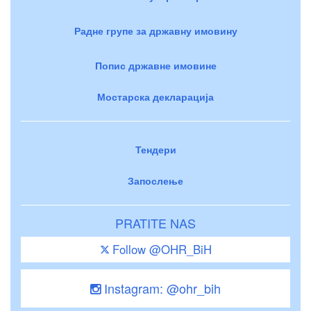
Радне групе за државну имовину
Попис државне имовине
Мостарска декларација
Тендери
Запослење
PRATITE NAS
Follow @OHR_BiH
Instagram: @ohr_bih