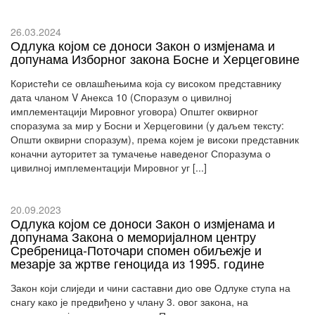
26.03.2024
Одлука којом се доноси Закон о измјенама и
допунама Изборног закона Босне и Херцеговине
Користећи се овлашћењима која су високом представнику
дата чланом V Анекса 10 (Споразум о цивилној
имплементацији Мировног уговора) Општег оквирног
споразума за мир у Босни и Херцеговини (у даљем тексту:
Општи оквирни споразум), према којем је високи представник
коначни ауторитет за тумачење наведеног Споразума о
цивилној имплементацији Мировног уг [...]
20.09.2023
Одлука којом се доноси Закон о измјенама и
допунама Закона о меморијалном центру
Сребреница-Поточари спомен обиљежје и
мезарје за жртве геноцида из 1995. године
Закон који слиједи и чини саставни дио ове Одлуке ступа на
снагу како је предвиђено у члану 3. овог закона, на