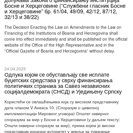
Босне и Херцеговине (“Службени гласник Босне
и Херцеговине” бр. 61/04, 49/09, 42/12, 87/12,
32/13 и 38/22)
The Decision Enacting the Law on Amendments to the Law on
Financing of the Institutions of Bosnia and Herzegovina shall
come into effect immediately and shall be published on the official
website of the Office of the High Representative and in the
“Official Gazette of Bosnia and Herzegovina” without delay.
24.04.2025
Одлука којом се обустављају све исплате
буџетских средстава у сврху финансирања
политичких странака за Савез независних
социјалдемократа (СНСД) и Уједињену Српску
Користећи се овлашћењима која су високом представнику
дата чланом V Анекса 10. (Споразум о цивилној
имплементацији Мировног уговора) Општег оквирног
споразума за мир у Босни и Херцеговини (у даљем тексту:
Општи оквирни споразум за мир), према којем је високи
представник коначни ауторитет у земљи за тумачење