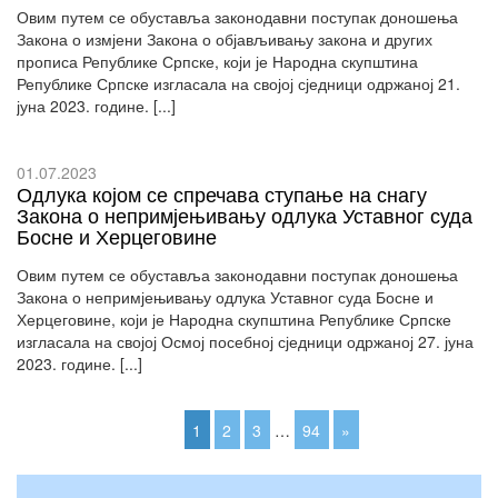
Овим путем се обуставља законодавни поступак доношења
Закона о измјени Закона о објављивању закона и других
прописа Републике Српске, који је Народна скупштина
Републике Српске изгласала на својој сједници одржаној 21.
јуна 2023. године. [...]
01.07.2023
Одлука којом се спречава ступање на снагу
Закона о непримјењивању одлука Уставног суда
Босне и Херцеговине
Овим путем се обуставља законодавни поступак доношења
Закона о непримјењивању одлука Уставног суда Босне и
Херцеговине, који је Народна скупштина Републике Српске
изгласала на својој Осмој посебној сједници одржаној 27. јуна
2023. године. [...]
1
2
3
…
94
»