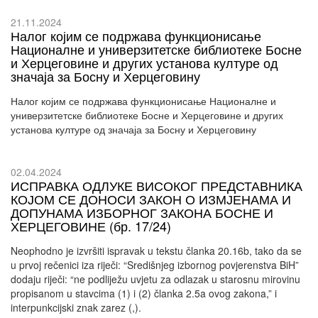
21.11.2024
Налог којим се подржава функционисање
Националне и универзитетске библиотеке Босне
и Херцеговине и других установа културе од
значаја за Босну и Херцеговину
Налог којим се подржава функционисање Националне и
универзитетске библиотеке Босне и Херцеговине и других
установа културе од значаја за Босну и Херцеговину
02.04.2024
ИСПРАВКА ОДЛУКЕ ВИСОКОГ ПРЕДСТАВНИКА
КОЈОМ СЕ ДОНОСИ ЗАКОН О ИЗМЈЕНАМА И
ДОПУНАМА ИЗБОРНОГ ЗАКОНА БОСНЕ И
ХЕРЦЕГОВИНЕ (бр. 17/24)
Neophodno je izvršiti ispravak u tekstu članka 20.16b, tako da se
u prvoj rečenici iza riječi: “Središnjeg izbornog povjerenstva BiH”
dodaju riječi: “ne podliježu uvjetu za odlazak u starosnu mirovinu
propisanom u stavcima (1) i (2) članka 2.5a ovog zakona,” i
interpunkcijski znak zarez (,).