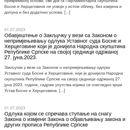
привременој основи, све док га Парламентарна скупштина
Босне и Херцеговине не усвоји у истом облику, без измјена и
допуна и без додатних услова. [...]
01.07.2023
Обавјештење о Закључку у вези са Законом о
непримјењивању одлука Уставног суда Босне и
Херцеговине који је донијела Народна скупштина
Републике Српске на својој сједници одржаној
27. јуна.2023.
Закључак у вези са Законом о непримјењивању одлука
Уставног суда Босне и Херцеговине, који је донијела Народна
скупштина Републике Српске на својој сједници одржаној 27.
јуна 2023. године, садржи упутства којима се очигледно крши
Устав Босне и Херцеговине. [...]
01.07.2023
Одлука којом се спречава ступање на снагу
Закона о измјени Закона о објављивању закона и
других прописа Републике Српске