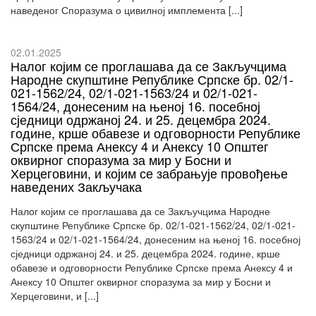
наведеног Споразума о цивилној имплемента [...]
02.01.2025
Налог којим се проглашава да се Закључцима
Народне скупштине Републике Српске бр. 02/1-
021-1562/24, 02/1-021-1563/24 и 02/1-021-
1564/24, донесеним на њеној 16. посебној
сједници одржаној 24. и 25. децембра 2024.
године, крше обавезе и одговорности Републике
Српске према Анексу 4 и Анексу 10 Општег
оквирног споразума за мир у Босни и
Херцеговини, и којим се забрањује провођење
наведених Закључака
Налог којим се проглашава да се Закључцима Народне
скупштине Републике Српске бр. 02/1-021-1562/24, 02/1-021-
1563/24 и 02/1-021-1564/24, донесеним на њеној 16. посебној
сједници одржаној 24. и 25. децембра 2024. године, крше
обавезе и одговорности Републике Српске према Анексу 4 и
Анексу 10 Општег оквирног споразума за мир у Босни и
Херцеговини, и [...]