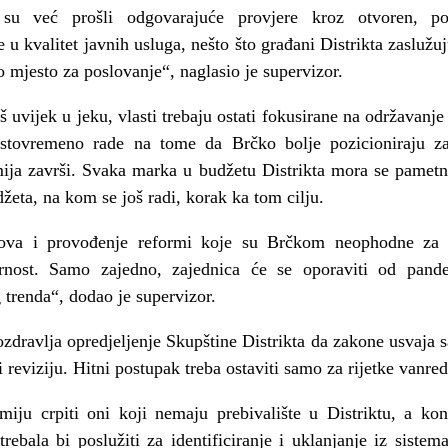
r su već prošli odgovarajuće provjere kroz otvoren, po
 u kvalitet javnih usluga, nešto što građani Distrikta zaslužuj
o mjesto za poslovanje“, naglasio je supervizor.
 uvijek u jeku, vlasti trebaju ostati fokusirane na održavanje
istovremeno rade na tome da Brčko bolje pozicioniraju za
ja završi. Svaka marka u budžetu Distrikta mora se pametn
džeta, na kom se još radi, korak ka tom cilju.
azova i provođenje reformi koje su Brčkom neophodne za b
arnost. Samo zajedno, zajednica će se oporaviti od pand
trenda“, dodao je supervizor.
zdravlja opredjeljenje Skupštine Distrikta da zakone usvaja
reviziju. Hitni postupak treba ostaviti samo za rijetke vanred
iju crpiti oni koji nemaju prebivalište u Distriktu, a kon
ebala bi poslužiti za identificiranje i uklanjanje iz siste