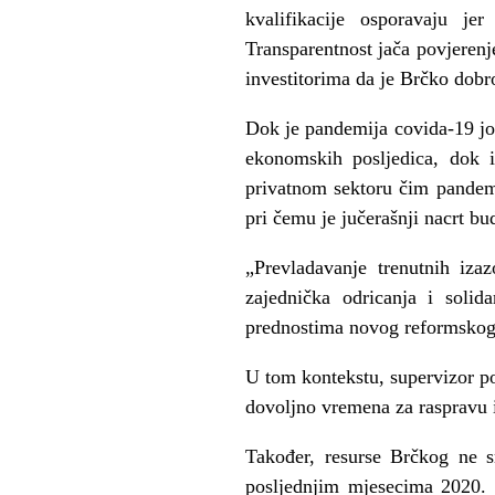
kvalifikacije osporavaju je
Transparentnost jača povjerenje
investitorima da je Brčko dobr
Dok je pandemija covida-19 još
ekonomskih posljedica, dok 
privatnom sektoru čim pandemi
pri čemu je jučerašnji nacrt bu
„Prevladavanje trenutnih iz
zajednička odricanja i solid
prednostima novog reformskog 
U tom kontekstu, supervizor po
dovoljno vremena za raspravu i 
Također, resurse Brčkog ne sm
posljednjim mjesecima 2020. tr