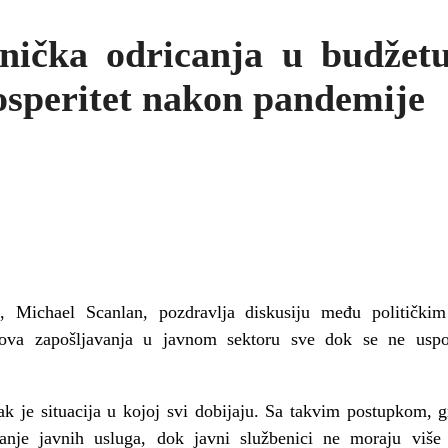
nička odricanja u budžet
osperitet nakon pandemije
t, Michael Scanlan, pozdravlja diskusiju među politički
ova zapošljavanja u javnom sektoru sve dok se ne uspost
ak je situacija u kojoj svi dobijaju. Sa takvim postupkom, g
žanje javnih usluga, dok javni službenici ne moraju više