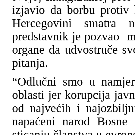
izjavio da borbu protiv 
Hercegovini smatra na
predstavnik je pozvao m
organe da udvostruče sv
pitanja.
“Odlučni smo u namjeri
oblasti jer korupcija javn
od najvećih i najozbilj
napaćeni narod Bosne i
sticanju članstva u evrop