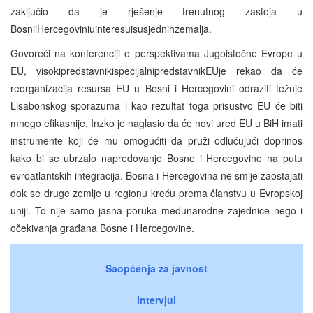
zaključio da je rješenje trenutnog zastoja u
BosniiHercegoviniuinteresuisusjednihzemalja.
Govoreći na konferenciji o perspektivama Jugoistočne Evrope u
EU, visokipredstavnikispecijalnipredstavnikEUje rekao da će
reorganizacija resursa EU u Bosni i Hercegovini odraziti težnje
Lisabonskog sporazuma i kao rezultat toga prisustvo EU će biti
mnogo efikasnije. Inzko je naglasio da će novi ured EU u BiH imati
instrumente koji će mu omogućiti da pruži odlučujući doprinos
kako bi se ubrzalo napredovanje Bosne i Hercegovine na putu
evroatlantskih integracija. Bosna i Hercegovina ne smije zaostajati
dok se druge zemlje u regionu kreću prema članstvu u Evropskoj
uniji. To nije samo jasna poruka međunarodne zajednice nego i
očekivanja građana Bosne i Hercegovine.
Saopćenja za javnost
Intervjui