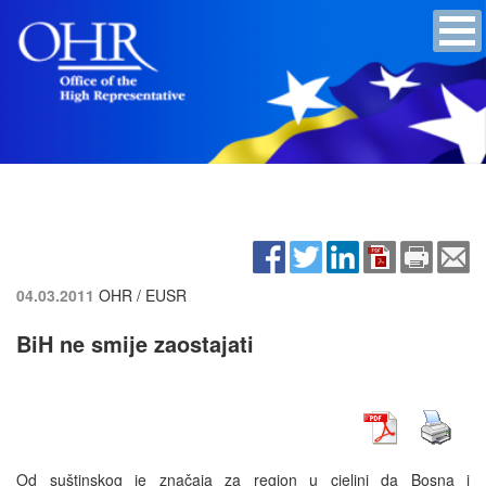
04.03.2011
OHR / EUSR
BiH ne smije zaostajati
Od suštinskog je značaja za region u cjelini da Bosna i