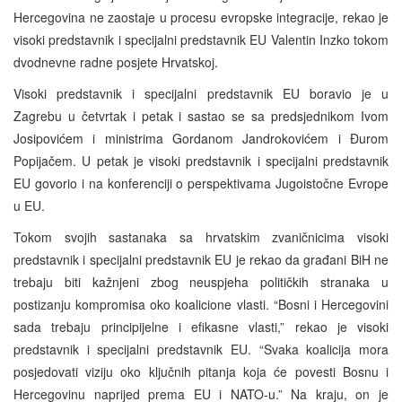
Hercegovina ne zaostaje u procesu evropske integracije, rekao je
visoki predstavnik i specijalni predstavnik EU Valentin Inzko tokom
dvodnevne radne posjete Hrvatskoj.
Visoki predstavnik i specijalni predstavnik EU boravio je u
Zagrebu u četvrtak i petak i sastao se sa predsjednikom Ivom
Josipovićem i ministrima Gordanom Jandrokovićem i Đurom
Popijačem. U petak je visoki predstavnik i specijalni predstavnik
EU govorio i na konferenciji o perspektivama Jugoistočne Evrope
u EU.
Tokom svojih sastanaka sa hrvatskim zvaničnicima visoki
predstavnik i specijalni predstavnik EU je rekao da građani BiH ne
trebaju biti kažnjeni zbog neuspjeha političkih stranaka u
postizanju kompromisa oko koalicione vlasti. “Bosni i Hercegovini
sada trebaju principijelne i efikasne vlasti,” rekao je visoki
predstavnik i specijalni predstavnik EU. “Svaka koalicija mora
posjedovati viziju oko ključnih pitanja koja će povesti Bosnu i
Hercegovinu naprijed prema EU i NATO-u.” Na kraju, on je