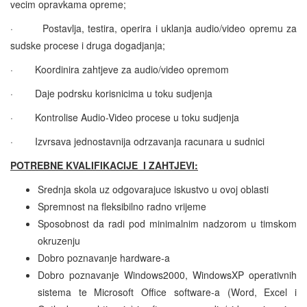
vecim opravkama opreme;
·
Postavlja, testira, operira i uklanja audio/video opremu za
sudske procese i druga dogadjanja;
·
Koordinira zahtjeve za audio/video opremom
·
Daje podrsku korisnicima u toku sudjenja
·
Kontrolise Audio-Video procese u toku sudjenja
·
Izvrsava jednostavnija odrzavanja racunara u sudnici
POTREBNE KVALIFIKACIJE I ZAHTJEVI:
Srednja skola uz odgovarajuce iskustvo u ovoj oblasti
Spremnost na fleksibilno radno vrijeme
Sposobnost da radi pod minimalnim nadzorom u timskom
okruzenju
Dobro poznavanje hardware-a
Dobro poznavanje Windows2000, WindowsXP operativnih
sistema te Microsoft Office software-a (Word, Excel i