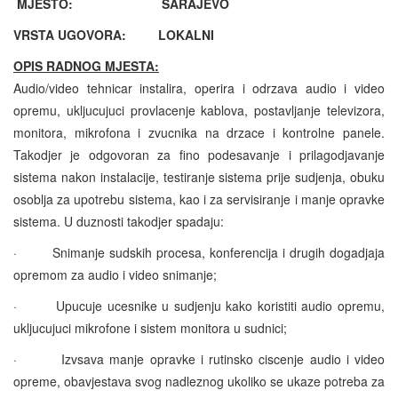
MJESTO: SARAJEVO
VRSTA UGOVORA: LOKALNI
OPIS RADNOG MJESTA:
Audio/video tehnicar instalira, operira i odrzava audio i video
opremu, ukljucujuci provlacenje kablova, postavljanje televizora,
monitora, mikrofona i zvucnika na drzace i kontrolne panele.
Takodjer je odgovoran za fino podesavanje i prilagodjavanje
sistema nakon instalacije, testiranje sistema prije sudjenja, obuku
osoblja za upotrebu sistema, kao i za servisiranje i manje opravke
sistema. U duznosti takodjer spadaju:
·
Snimanje sudskih procesa, konferencija i drugih dogadjaja
opremom za audio i video snimanje;
·
Upucuje ucesnike u sudjenju kako koristiti audio opremu,
ukljucujuci mikrofone i sistem monitora u sudnici;
·
Izvsava manje opravke i rutinsko ciscenje audio i video
opreme, obavjestava svog nadleznog ukoliko se ukaze potreba za