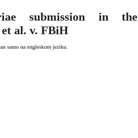
iae submission in th
et al. v. FBiH
upan samo na engleskom jeziku.