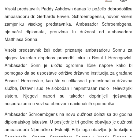
Visoki predstavnik Paddy Ashdown danas je poželio dobrodošlicu
ambasadoru dr. Gerhardu Enveru Schroembgensu, novom višem
zamjeniku visokog predstavnika. Ambasador Schroembgens,
njemački diplomata, preuzima tu dužnost od ambasadora
Matthiasa Sonna.
Visoki predstavnik želi odati priznanje ambasadoru Sonnu za
njegov izuzetan doprinos provedbi mira u Bosni i Hercegovini.
Ambasador Sonn je uložio ogromne lične napore kako bi
pomogao da se uspostave održive državne institucija za građane
Bosne i Herceovine, kao što su efikasna i profesionalna državna
služba, Državni sud, te slobodan i nepristrasan radio—televizijski
sistem. Njegovi napori su također doprinijeli rješavanju
nesporazuma u vezi sa obnovom nacionalnih spomenika.
Ambasador Schroembgens na novu dužnost dolazi sa 30 godina
diplomatskog iskustva. U posljednje tri godine obavljao je dužnost
ambasadora Njemačke u Estoniji. Prije toga obavljao je funkcije u
Bangladešu, Španiji, Sovjetskom Savezu i Vijeću Evrope u