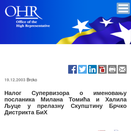
19.12.2003
Brcko
Налог Супервизора о именовању
посланика Милана Томића и Халила
Љуце у прелазну Скупштину Брчко
Дистрикта БиХ