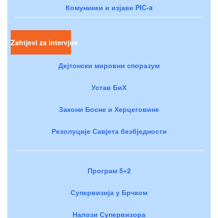
Комуникеи и изјаве PIC-a
Zahtjevi za intervjue
Дејтонски мировни споразум
Устав БиХ
Закони Босне и Херцеговине
Резолуције Савјета безбједности
Програм 5+2
Супервизија у Брчком
Налози Супервизора