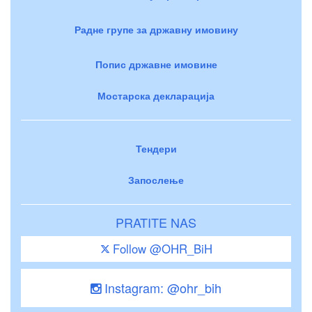
Радне групе за државну имовину
Попис државне имовине
Мостарска декларација
Тендери
Запослење
PRATITE NAS
Follow @OHR_BiH
Instagram: @ohr_bih