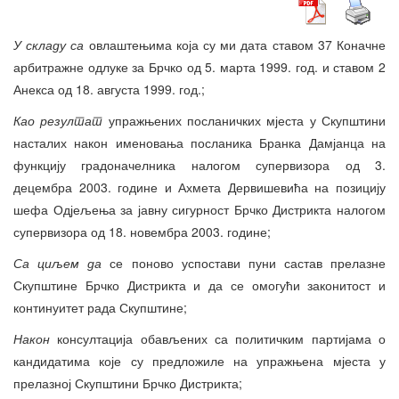
У складу са
овлаштењима која су ми дата ставом 37 Коначне
арбитражне одлуке за Брчко од 5. марта 1999. год. и ставом 2
Анекса од 18. августа 1999. год.;
Као резултат
упражњених посланичких мјеста у Скупштини
насталих након именовања посланика Бранка Дамјанца на
функцију градоначелника налогом супервизора од 3.
децембра 2003. године и Ахмета Дервишевића на позицију
шефа Одјељења за јавну сигурност Брчко Дистрикта налогом
супервизора од 18. новембра 2003. године;
Са циљем да
се поново успостави пуни састав прелазне
Скупштине Брчко Дистрикта и да се омогући законитост и
континуитет рада Скупштине;
Након
консултација обављених са политичким партијама о
кандидатима које су предложиле на упражњена мјеста у
прелазној Скупштини Брчко Дистрикта;