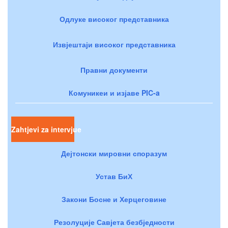
Одлуке високог представника
Извјештаји високог представника
Правни документи
Комуникеи и изјаве PIC-a
Zahtjevi za intervjue
Дејтонски мировни споразум
Устав БиХ
Закони Босне и Херцеговине
Резолуције Савјета безбједности