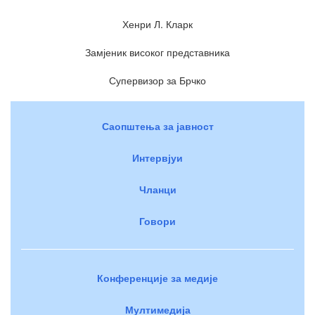
Хенри Л. Кларк
Замјеник високог представника
Супервизор за Брчко
Саопштења за јавност
Интервјуи
Чланци
Говори
Конференције за медије
Мултимедија