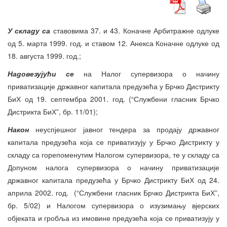
У складу са
ставовима 37. и 43. Коначне Арбитражне одлуке
од 5. марта 1999. год. и ставом 12. Анекса Коначне одлуке од
18. августа 1999. год.;
Надовезујући се
на Налог супервизора о начину
приватизације државног капитала предузећа у Брчко Дистрикту
БиХ од 19. септембра 2001. год. (“Службени гласник Брчко
Дистрикта БиХ”, бр. 11/01);
Након
неуспјешног јавног тендера за продају државног
капитала предузећа која се приватизују у Брчко Дистрикту у
складу са горепоменутим Налогом супервизора, те у складу са
Допуном налога супервизора о начину приватизације
државног капитала предузећа у Брчко Дистрикту БиХ од 24.
априла 2002. год. (“Службени гласник Брчко Дистрикта БиХ”,
бр. 5/02) и Налогом супервизора о изузимању вјерских
објеката и гробља из имовине предузећа која се приватизују у