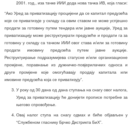
2001. год., иза тачке ИИИ дода нова тачка ИВ, која гласи:
“Ако Уред за приватизацију процијени да се капитал предузећа
које се приватизује у складу са овим ставом не може успјешно
продати за готовину путем тендера или јавне аукције, Уред за
приватизацију може реструктуирати предузеће и продати га за
готовину у складу са тачком ИИИ овог става и/или за готовину
продати имовину предузећа путем јавне аукције.
Реструктуирање подразумијева статусне и/или организационе
промјене, поравнање из дужничко-повјерилачких односа и
друге промјене које омогућавају продају капитала или
имовине предузећа која се приватизују”.
У року од 30 дана од дана ступања на снагу овог налога,
Уред за приватизацију ће донијети прописе потребне за
његово спровођење.
Овај налог ступа на снагу одмах и биће објављен у
“Службеном гласнику Брчко Дистрикта БиХ”.