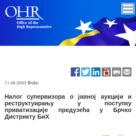
11.06.2003
Brcko
Налог супервизора о јавној аукцији и
реструктуирању у поступку
приватизације предузећа у Брчко
Дистрикту БиХ