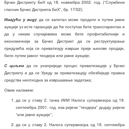
Брчко Дистрикту БиХ од 18. новембра 2002. год. (“Службени
гласник Брчко Дистрикта БиХ”, бр. 17/02);
Имајући у виду
да се капитал може продати и путем јавне
аукције уз исте гаранције да ће поступак бити транспарентан и
да у неким случајевима може бити профитабилније и
економичније за Брчко Дистрикт да се реструктуирање
предузећа која се приватизују изврши прије њихове продаје,
било путем јавног тендера или јавне аукције;
С циљем
да се унаприједи процес приватизације у Брчко
Дистрикту и да се Уреду за приватизацију обезбиједе правна
средства неопходна за извршавање задатака;
Овим налажем:
да се у ставу 2. тачка ИИИ Налога супервизора од 19.
септембра 2001. год. иза ријечи “тендера” додају ријечи
“или јавне аукције”;
да се у ставу 2. Налога супервизора од 19. септембра