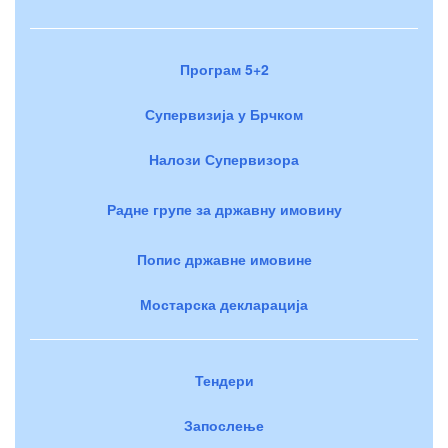
Програм 5+2
Супервизија у Брчком
Налози Супервизора
Радне групе за државну имовину
Попис државне имовине
Мостарска декларација
Тендери
Запослење