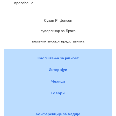
провођење.
Сузан Р. Џонсон
супервизор за Брчко
замјеник високог представника
Саопштења за јавност
Интервјуи
Чланци
Говори
Конференције за медије