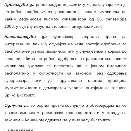
Признајући да
је неопходно појаснити у којим случајевима је
потребно одобрење за располагање јавном имовином на
начин дефинисан писмом супервизора од 26. септембра
2003. у свјетлу искуства стеченог примјеном истог;
Наглашавајући да
супервизор задржава право да
интервенише, чак и у случајевима када постоји одобрење за
располагање јавном имовином, или у случајевима у којима до
сада није било потребно одобрење за располагање јавном
имовином, уколико се испостави да је јавном имовином
располагано у супротности са законом, без одобрења
супервизора или уз нарушавање општих принципа
мултиетничности и демократске управе на којима се заснива
Брчко Дистрикт;
Одлучна
да се борим против корпуције и обезбиједим да се
јавном имовином располаже транспарентно и у складу са
законом и Коначном одлуком, те у интересу Дистрикта;
Овим налажем: