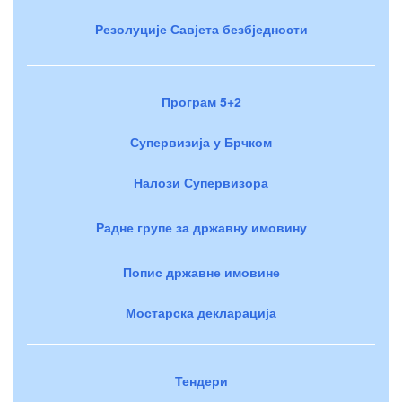
Резолуције Савјета безбједности
Програм 5+2
Супервизија у Брчком
Налози Супервизора
Радне групе за државну имовину
Попис државне имовине
Мостарска декларација
Тендери