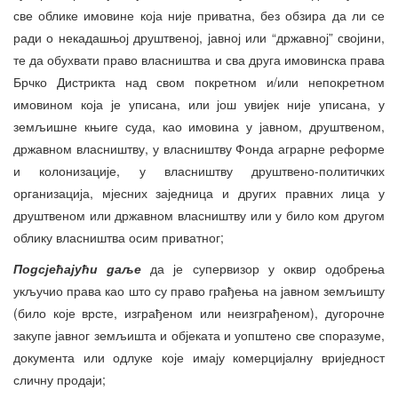
све облике имовине која није приватна, без обзира да ли се
ради о некадашњој друштвеној, јавној или “државној” својини,
те да обухвати право власништва и сва друга имовинска права
Брчко Дистрикта над свом покретном и/или непокретном
имовином која је уписана, или још увијек није уписана, у
земљишне књиге суда, као имовина у јавном, друштвеном,
државном власништву, у власништву Фонда аграрне реформе
и колонизације, у власништву друштвено-политичких
организација, мјесних заједница и других правних лица у
друштвеном или државном власништву или у било ком другом
облику власништва осим приватног;
Подсјећајући даље
да је супервизор у оквир одобрења
укључио права као што су право грађења на јавном земљишту
(било које врсте, изграђеном или неизграђеном), дугорочне
закупе јавног земљишта и објеката и уопштено све споразуме,
документа или одлуке које имају комерцијалну вриједност
сличну продаји;