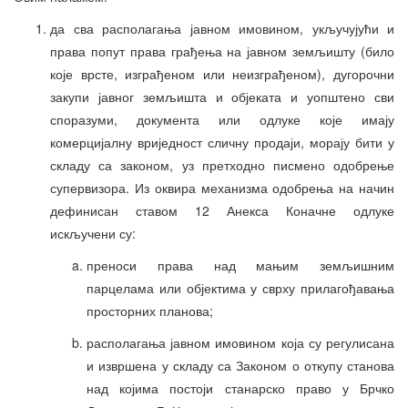
да сва располагања јавном имовином, укључујући и
права попут права грађења на јавном земљишту (било
које врсте, изграђеном или неизграђеном), дугорочни
закупи јавног земљишта и објеката и уопштено сви
споразуми, документа или одлуке које имају
комерцијалну вриједност сличну продаји, морају бити у
складу са законом, уз претходно писмено одобрење
супервизора. Из оквира механизма одобрења на начин
дефинисан ставом 12 Анекса Коначне одлуке
искључени су:
преноси права над мањим земљишним
парцелама или објектима у сврху прилагођавања
просторних планова;
располагања јавном имовином која су регулисана
и извршена у складу са Законом о откупу станова
над којима постоји станарско право у Брчко