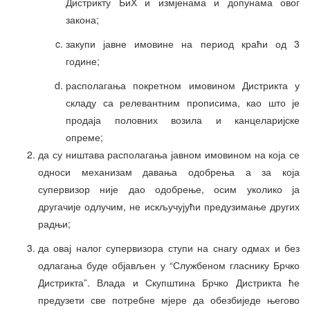
Дистрикту БиХ и измјенама и допунама овог
закона;
закупи јавне имовине на период краћи од 3
године;
располагања покретном имовином Дистрикта у
складу са релевантним прописима, као што је
продаја половних возила и канцеларијске
опреме;
да су ништава располагања јавном имовином на која се
односи механизам давања одобрења а за која
супервизор није дао одобрење, осим уколико ја
другачије одлучим, не искључујући предузимање других
радњи;
да овај налог супервизора ступи на снагу одмах и без
одлагања буде објављен у “Службеном гласнику Брчко
Дистрикта”. Влада и Скупштина Брчко Дистрикта ће
предузети све потребне мјере да обезбиједе његово