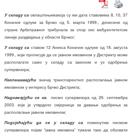
У складу са
овлаштењимакоја су ми дата ставовима 8, 10, 37
Коначне одлуке за Брчко од 5. марта 1999., донесене од
стране Арбитражног трибунала за спор око међуентитетске
линије раздвајања у области Брчког;
У складу са
ставом 12 Анекса Коначне одлуке од 18. августа
1999., који прописује да се јавном имовином у Дистрикту може
располагати само у складу са законом и уз одобрење
супервизора;
Наглашавајући
значај транспарентног располагања јавном
имовином у интересу Брчко Дистрикта;
Надовезујући се на
писмо супервизора од 26. септембра
2003. које је утврдило смјернице за давање одобрења за
располагање јавном имовином;
Подсјећајући да се у складу са
поменутим писмом
супервизора појам “јавна имовина” тумачи тако да обухвати