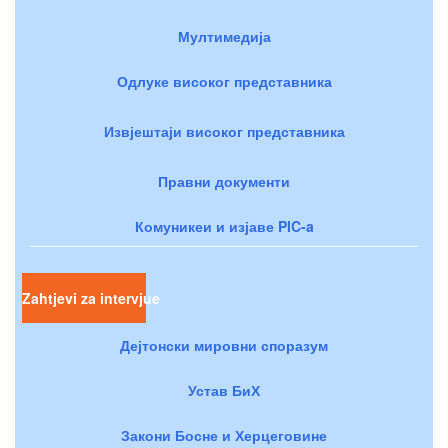
Мултимедија
Одлуке високог представника
Извјештаји високог представника
Правни документи
Комуникеи и изјаве PIC-a
Zahtjevi za intervjue
Дејтонски мировни споразум
Устав БиХ
Закони Босне и Херцеговине