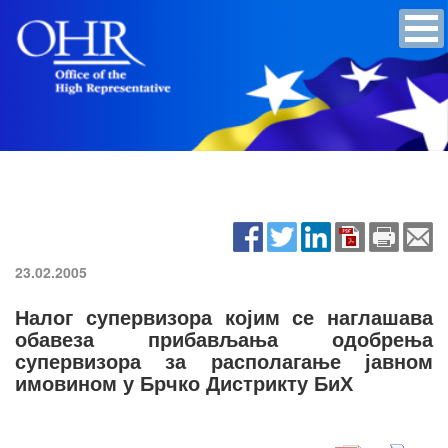
23.02.2005
Налог супервизора којим се наглашава
обавеза прибављања одобрења
супервизора за располагање јавном
имовином у Брчко Дистрикту БиХ