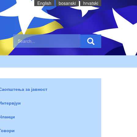
English
bosanski
hrvatski
Саопштења за јавност
Интервјуи
Чланци
Говори