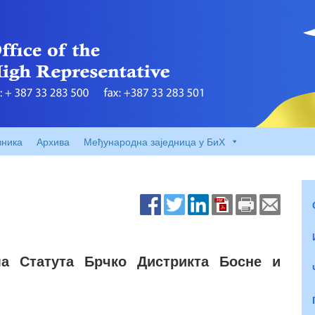
вника
Архива
Међународна заједница у БиХ
ма Статута Брчко Дистрикта Босне и