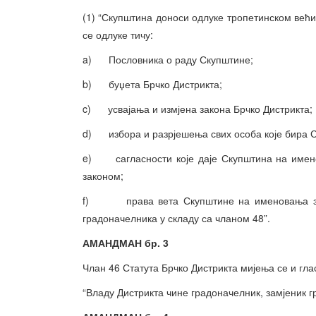
(1) “Скупштина доноси одлуке тропетинском већи
се одлуке тичу:
a) Пословника о раду Скупштине;
b) буџета Брчко Дистрикта;
c) усвајања и измјена закона Брчко Дистрикта;
d) избора и разрјешења свих особа које бира Ск
e) сагласности које даје Скупштина на имено
законом;
f) права вета Скупштине на именовања зам
градоначелника у складу са чланом 48”.
АМАНДМАН бр. 3
Члан 46 Статута Брчко Дистрикта мијења се и гла
“Владу Дистрикта чине градоначелник, замјеник