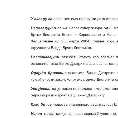
У складу са
овлаштењима која су ми дата ставови
Надовезујући се на
Налог супервизора од 8. м
Брчко Дистрикта Босне и Херцеговине и Налог
Херцеговине од 26. марта 2004. године, који
стручности Владе Брчко Дистрикта;
Наглашавајући
важност Статута као главног п
оснивачког акта Брчко Дистрикта заснованог на 
Одајући признање
властима Брчко Дистрикта 
усклађености законског оквира Брчко Дистрикта с
Увидјевши
да је након пет година имплементаци
одразио развој догађаја у Брчко Дистрикту;
Како би се
надаље унаприједилаефикасност Вл
Након
консултација са посланицима Скупштине,