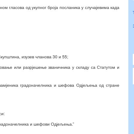
ном гласова од укупног броја посланика у случајевима када
упштина, изузев чланова 30 и 55;
вање или разрјешење званичника у складу са Статутом и
јеника градоначелника и шефова Одјељења од стране
си:
 градоначелника и шефови Одјељења.”