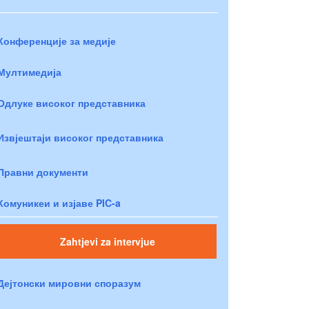
Конференције за медије
Мултимедија
Одлуке високог представника
Извјештаји високог представника
Правни документи
Комуникеи и изјаве PIC-a
Zahtjevi za intervjue
Дејтонски мировни споразум