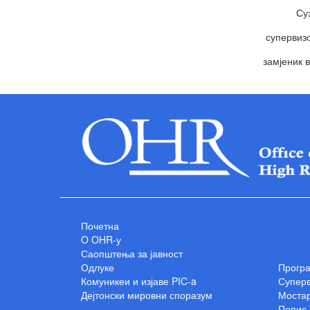
Су
супервизо
замјеник 
Почетна
O OHR-у
Саопштења за јавност
Одлуке
Прогр
Комуникеи и изјаве PIC-a
Суперв
Дејтонски мировни споразум
Мостар
Попис