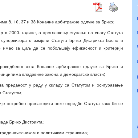
ма 8, 10, 37 и 38 Коначне арбитражне одлуке за Брчко;
арта 2000. године, о проглашењу ступања на снагу Статута
 супервизора о измјени Статута Брчко Дистрикта Босне и
 је имао за циљ да се побољшају ефикасност и критерији
роведбеног акта Коначне арбитражне одлуке за Брчко и
принципима владавине закона и демократске власти;
за преданост у раду у складу са Статутом и осигуравање
а Статутом;
је потребно прилагодити неке одредбе Статута како би се
аде Брчко Дистрикта;
 градоначелником и политичким странкама;