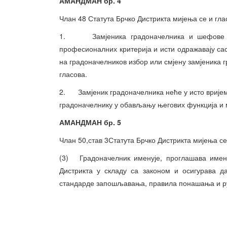
АМАНДМАН бр. 4
Члан 48 Статута Брчко Дистрикта мијења се и гла
1. Замјеника градоначелника и шефове Од
професионалних критерија и исти одражавају са
на градоначелников избор или смјену замјеник
гласова.
2. Замјеник градоначелника неће у исто врије
градоначелнику у обављању његових функција и м
АМАНДМАН бр. 5
Члан 50,став 3Статута Брчко Дистрикта мијења се
(3) Градоначелник именује, проглашава имен
Дистрикта у складу са законом и осигурава д
стандарде запошљавања, правила понашања и ру