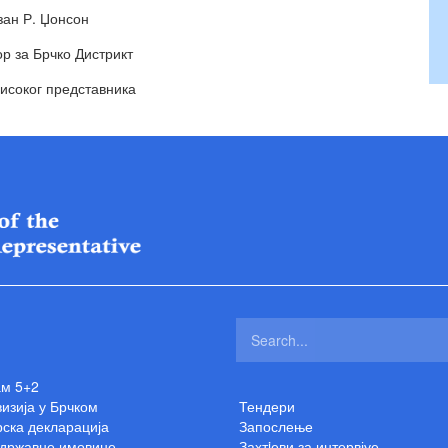
зан Р. Џонсон
р за Брчко Дистрикт
високог представника
ам 5+2
изија у Брчком
Тендери
ска декларација
Запослење
 државне имовине
Захтjеви за интервјуе