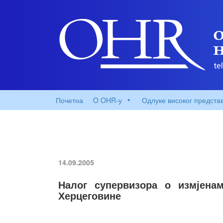
Почетна
O OHR-у
Одлуке високог предста
14.09.2005
Налог супервизора о измјена
Херцеговине