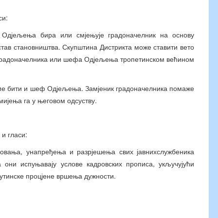
си:
јељења бира или смјењује градоначелник на основу
став становништва. Скупштина Дистрикта може ставити вето
а градоначелника или шефа Одјељења тропетинском већином
ме бити и шеф Одјељења. Замјеник градоначелника помаже
ијења га у његовом одсуству.
 и гласи:
овања, унапређења и разрјешења свих јавнихслужбеника
а они испуњавају услове кадровских прописа, укључујући
тинске процјене вршења дужности.