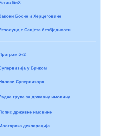
Устав БиХ
Закони Босне и Херцеговине
Резолуције Савјета безбједности
Програм 5+2
Супервизија у Брчком
Налози Супервизора
Радне групе за државну имовину
Попис државне имовине
Мостарска декларација