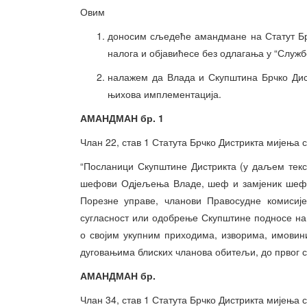
Овим
доносим сљедеће амандмане на Статут Брч
налога и објавићесе без одлагања у “Служб
налажем да Влада и Скупштина Брчко Дист
њихова имплементација.
АМАНДМАН бр. 1
Члан 22, став 1 Статута Брчко Дистрикта мијења с
“Посланици Скупштине Дистрикта (у даљем текст
шефови Одјељења Владе, шеф и замјеник шефа 
Порезне управе, чланови Правосудне комисије
сугласност или одобрење Скупштине подносе на
о својим укупним приходима, изворима, имовин
дуговањима блиских чланова обитељи, до првог с
АМАНДМАН бр.
Члан 34, став 1 Статута Брчко Дистрикта мијења с