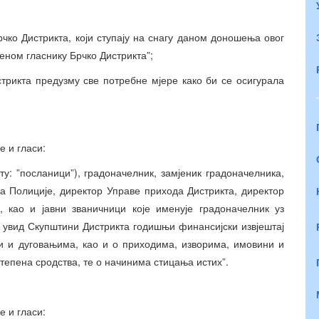
ко Дистрикта, који ступају на снагу даном доношења овог
еном гласнику Брчко Дистрикта”;
рикта предузму све потребне мјере како би се осигурала
е и гласи:
у: ”посланици”), градоначелник, замјеник градоначелника,
Полиције, директор Управе прихода Дистрикта, директор
, као и јавни званичници које именује градоначелник уз
 увид Скупштини Дистрикта годишњи финансијски извјештај
и и дуговањима, као и о приходима, изворима, имовини и
тепена сродства, те о начинима стицања истих”.
е и гласи: