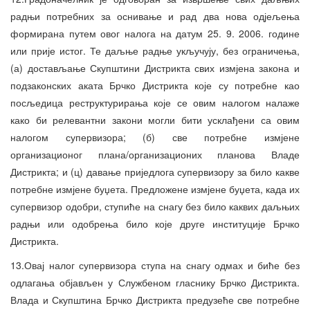
радњи потребних за оснивање и рад два нова одјељења
формирана путем овог налога на датум 25. 9. 2006. године
или прије истог. Те даљње радње укључују, без ограничења,
(а) достављање Скупштини Дистрикта свих измјена закона и
подзаконских аката Брчко Дистрикта које су потребне као
посљедица реструктурирања које се овим налогом налаже
како би релевантни закони могли бити усклађени са овим
налогом супервизора; (б) све потребне измјене
организационог плана/организационих планова Владе
Дистрикта; и (ц) давање приједлога супервизору за било какве
потребне измјене буџета. Предложене измјене буџета, када их
супервизор одобри, ступиће на снагу без било каквих даљњих
радњи или одобрења било које друге институције Брчко
Дистрикта.
13.Овај налог супервизора ступа на снагу одмах и биће без
одлагања објављен у Службеном гласнику Брчко Дистрикта.
Влада и Скупштина Брчко Дистрикта предузеће све потребне