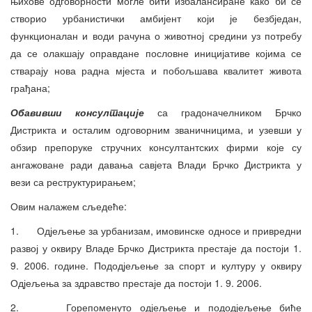
њихове одговорности могле бити избалансиране како би се
створио урбанистички амбијент који је безбједан,
функционалан и води рачуна о животној средини уз потребу
да се олакшају оправдане пословне иницијативе којима се
стварају нова радна мјеста и побољшава квалитет живота
грађана;
Обавивши консултације
са градоначелником Брчко
Дистрикта и осталим одговорним званичницима, и узевши у
обзир препоруке стручних консултантских фирми које су
ангажоване ради давања савјета Влади Брчко Дистрикта у
вези са реструктурирањем;
Овим налажем сљедеће:
1. Одјељење за урбанизам, имовинске односе и привредни
развој у оквиру Владе Брчко Дистрикта престаје да постоји 1.
9. 2006. године. Пододјељење за спорт и културу у оквиру
Одјељења за здравство престаје да постоји 1. 9. 2006.
2. Горепоменуто одјељење и пододјељење биће