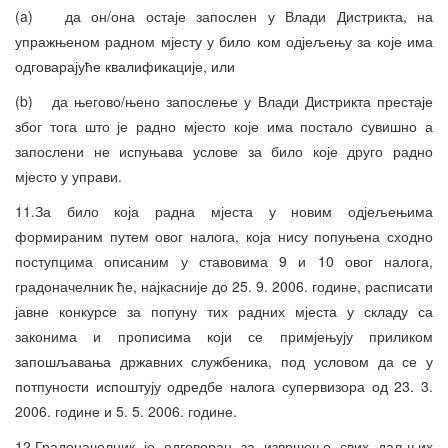
(a) да он/она остаје запослен у Влади Дистрикта, на
упражњеном радном мјесту у било ком одјељењу за које има
одговарајуће квалификације, или
(b) да његово/њено запослење у Влади Дистрикта престаје
због тога што је радно мјесто које има постало сувишно а
запослени не испуњава услове за било које друго радно
мјесто у управи.
11.За било која радна мјеста у новим одјељењима
формираним путем овог налога, која нису попуњена сходно
поступцима описаним у ставовима 9 и 10 овог налога,
градоначелник ће, најкасније до 25. 9. 2006. године, расписати
јавне конкурсе за попуну тих радних мјеста у складу са
законима и прописима који се примјењују приликом
запошљавања државних службеника, под условом да се у
потпуности испоштују одредбе налога супервизора од 23. 3.
2006. године и 5. 5. 2006. године.
12.Градоначелник је одговоран за извршење свих даљњих