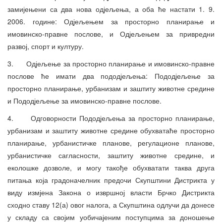
замијењени са два нова одјељења, а оба ће настати 1. 9.
2006. године: Одјељењем за просторно планирање и
имовинско-правне послове, и Одјељењем за привредни
развој, спорт и културу.
3. Одјељење за просторно планирање и имовинско-правне
послове ће имати два пододјељења: Пододјељење за
просторно планирање, урбанизам и заштиту животне средине
и Пододјељење за имовинско-правне послове.
4. Одговорности Пододјељења за просторно планирање,
урбанизам и заштиту животне средине обухватаће просторно
планирање, урбанистичке планове, регулационе планове,
урбанистичке сагласности, заштиту животне средине, и
еколошке дозволе, и могу такође обухватати таква друга
питања која градоначелник предочи Скупштини Дистрикта у
виду измјена Закона о извршној власти Брчко Дистрикта
сходно ставу 12(а) овог налога, а Скупштина одлучи да донесе
у складу са својим уобичајеним поступцима за доношење