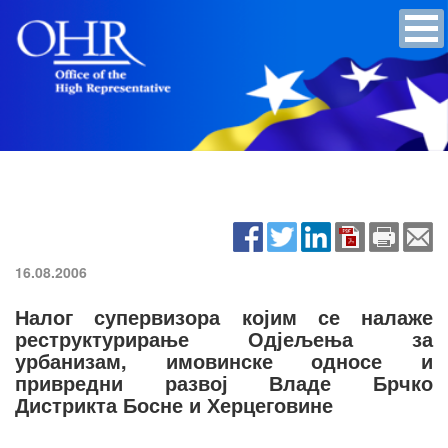
16.08.2006
Налог супервизора којим се налаже
реструктурирање Одјељења за
урбанизам, имовинске односе и
привредни развој Владе Брчко
Дистрикта Босне и Херцеговине