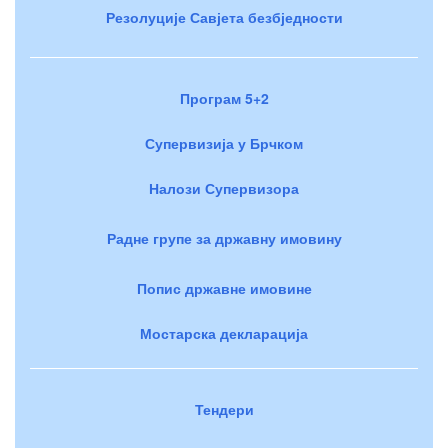
Резолуције Савјета безбједности
Програм 5+2
Супервизија у Брчком
Налози Супервизора
Радне групе за државну имовину
Попис државне имовине
Мостарска декларација
Тендери