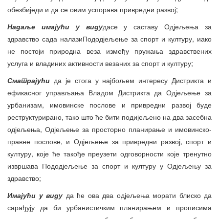
обезбиједи и да се овим успорава привредни развој;
Надаље имајући у виду
дасе у саставу Одјељења за
здравство сада налазиПододјељење за спорт и културу, иако
не постоји природна веза између пружања здравствених
услуга и владиних активности везаних за спорт и културу;
Сматрајући
да је стога у најбољем интересу Дистрикта и
ефикасног управљања Владом Дистрикта да Одјељење за
урбанизам, имовинске послове и привредни развој буде
реструктурирано, тако што ће бити подијељено на два засебна
одјељења, Одјељење за просторно планирање и имовинско-
правне послове, и Одјељење за привредни развој, спорт и
културу, које ће такође преузети одговорности које тренутно
извршава Пододјељење за спорт и културу у Одјељењу за
здравство;
Имајући у виду
да ће ова два одјељења морати блиско да
сарађују да би урбанистичким планирањем и прописима