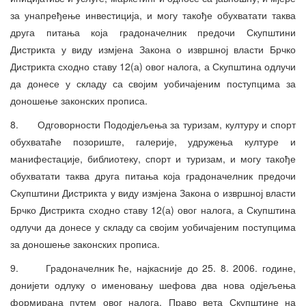
за унапређење инвестиција, и могу такође обухватати таква
друга питања која градоначелник предочи Скупштини
Дистрикта у виду измјена Закона о извршној власти Брчко
Дистрикта сходно ставу 12(а) овог налога, а Скупштина одлучи
да донесе у складу са својим уобичајеним поступцима за
доношење законских прописа.
8. Одговорности Пододјељења за туризам, културу и спорт
обухватаће позориште, галерије, удружења културе и
манифестације, библиотеку, спорт и туризам, и могу такође
обухватати таква друга питања која градоначелник предочи
Скупштини Дистрикта у виду измјена Закона о извршној власти
Брчко Дистрикта сходно ставу 12(а) овог налога, а Скупштина
одлучи да донесе у складу са својим уобичајеним поступцима
за доношење законских прописа.
9. Градоначелник ће, најкасније до 25. 8. 2006. године,
донијети одлуку о именовању шефова два нова одјељења
формирана путем овог налога. Право вета Скупштине на