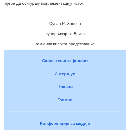
мјере да осигурају имплементацију истог.
Сусан Р. Xонсон
супервизор за Брчко
замјеник високог представника
Саопштења за јавност
Интервјуи
Чланци
Говори
Конференције за медије