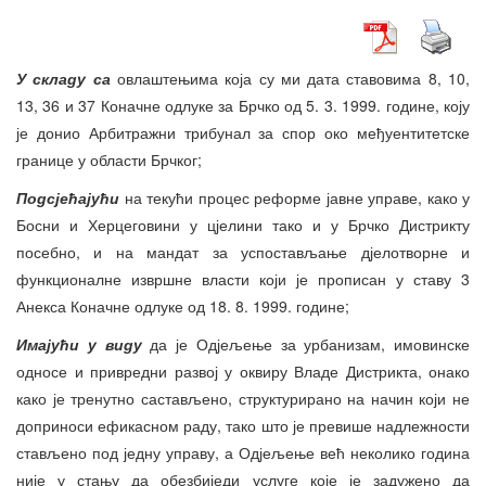
У складу са
овлаштењима која су ми дата ставовима 8, 10,
13, 36 и 37 Коначне одлуке за Брчко од 5. 3. 1999. године, коју
је донио Арбитражни трибунал за спор око међуентитетске
границе у области Брчког;
Подсјећајући
на текући процес реформе јавне управе, како у
Босни и Херцеговини у цјелини тако и у Брчко Дистрикту
посебно, и на мандат за успостављање дјелотворне и
функционалне извршне власти који је прописан у ставу 3
Анекса Коначне одлуке од 18. 8. 1999. године;
Имајући у виду
да је Одјељење за урбанизам, имовинске
односе и привредни развој у оквиру Владе Дистрикта, онако
како је тренутно састављено, структурирано на начин који не
доприноси ефикасном раду, тако што је превише надлежности
стављено под једну управу, а Одјељење већ неколико година
није у стању да обезбиједи услуге које је задужено да