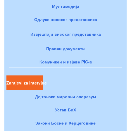
Мултимедија
Одлуке високог представника
Извјештаји високог представника
Правни документи
Комуникеи и изјаве PIC-a
Zahtjevi za intervjue
Дејтонски мировни споразум
Устав БиХ
Закони Босне и Херцеговине