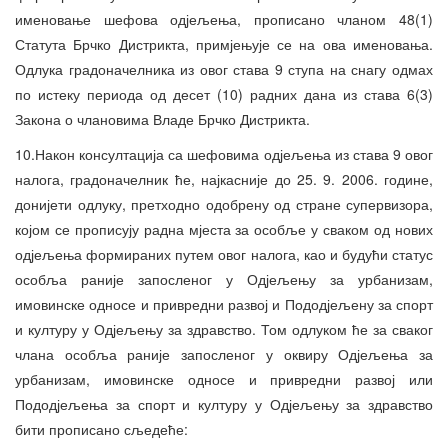
именовање шефова одјељења, прописано чланом 48(1)
Статута Брчко Дистрикта, примјењује се на ова именовања.
Одлука градоначелника из овог става 9 ступа на снагу одмах
по истеку периода од десет (10) радних дана из става 6(3)
Закона о члановима Владе Брчко Дистрикта.
10.Након консултација са шефовима одјељења из става 9 овог
налога, градоначелник ће, најкасније до 25. 9. 2006. године,
донијети одлуку, претходно одобрену од стране супервизора,
којом се прописују радна мјеста за особље у сваком од нових
одјељења формираних путем овог налога, као и будући статус
особља раније запосленог у Одјељењу за урбанизам,
имовинске односе и привредни развој и Пододјељену за спорт
и културу у Одјељењу за здравство. Том одлуком ће за сваког
члана особља раније запосленог у оквиру Одјељења за
урбанизам, имовинске односе и привредни развој или
Пододјељења за спорт и културу у Одјељењу за здравство
бити прописано сљедеће: