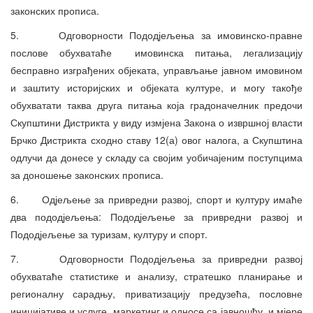
законских прописа.
5. Одговорности Пододјељења за имовинско-правне
послове обухватаће имовинска питања, легализацију
бесправно изграђених објеката, управљање јавном имовином
и заштиту историјских и објеката културе, и могу такође
обухватати таква друга питања која градоначелник предочи
Скупштини Дистрикта у виду измјена Закона о извршној власти
Брчко Дистрикта сходно ставу 12(а) овог налога, а Скупштина
одлучи да донесе у складу са својим уобичајеним поступцима
за доношење законских прописа.
6. Одјељење за привредни развој, спорт и културу имаће
два пододјељења: Пододјељење за привредни развој и
Пододјељење за туризам, културу и спорт.
7. Одговорности Пододјељења за привредни развој
обухватаће статистике и анализу, стратешко планирање и
регионалну сарадњу, приватизацију предузећа, пословне
иницијативе и услуге, маркетинг и односе са јавношћу, и мјере