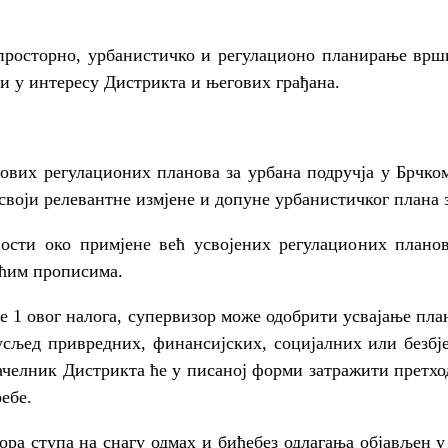
просторно, урбанистичко и регулационо планирање врш
и у интересу Дистрикта и његових грађана.
ових регулационих планова за урбана подручја у Брчком
воји релевантне измјене и допуне урбанистичког плана 
ости око примјене већ усвојених регулационих плано
ућим прописима.
ке 1 овог налога, супервизор може одобрити усвајање пла
усљед привредних, финансијских, социјалних или безбј
ачелник Дистрикта ће у писаној форми затражити претхо
ребе.
ора ступа на снагу одмах и бићебез одлагања објављен 