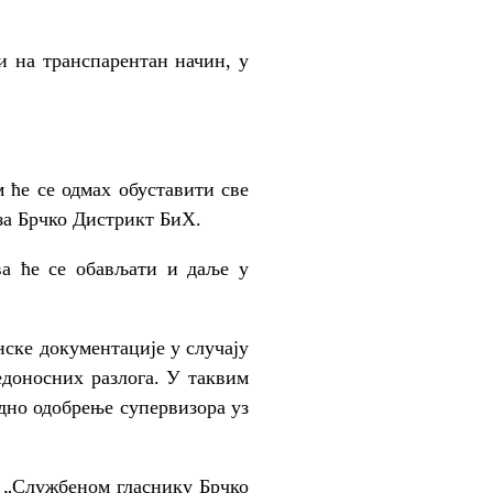
и на транспарентан начин, у
 ће се одмах обуставити све
за Брчко Дистрикт БиХ.
ва ће се обављати и даље у
нске документације у случају
едоносних разлога. У таквим
дно одобрење супервизора уз
у „Службеном гласнику Брчко