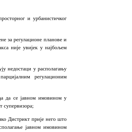
просторног и урбанистичког
ене за регулационе планове и
кса није увијек у најбољем
ују недостаци у располагању
парцијалним регулационим
ђа да се јавном имовином у
ст супервизора;
чко Дистрикт прије него што
асполагање јавном имовином