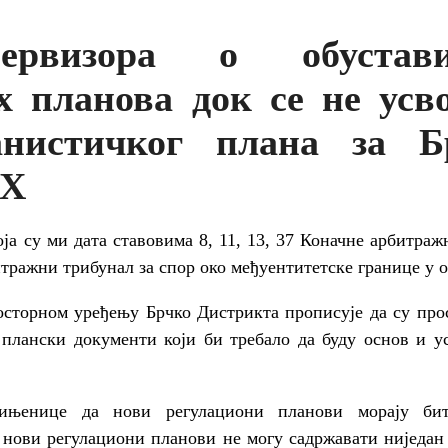
ервизора о обустав
х планова док се не усво
анистичког плана за Б
иХ
ја су ми дата ставовима 8, 11, 13, 37 Коначне арбитраж
битражни трибунал за спор око међуентитетске границе у 
сторном уређењу Брчко Дистрикта прописује да су про
плански документи који би требало да буду основ и ус
ињенице да нови регулациони планови морају би
нови регулациони планови не могу садржавати ниједан 