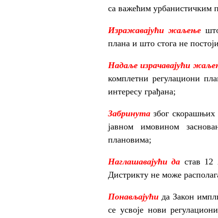
са важећим урбанистичким 
Изражавајући жаљење
шт
плана и што стога не постој
Надаље израчавајући жаље
комплетни регулациони пл
интересу грађана;
Забринута
због скорашњих 
јавном имовином заснова
плановима;
Наглашавајући да
став 12
Дистрикту не може располага
Понављајући
да Закон импли
се усвоје нови регулацион