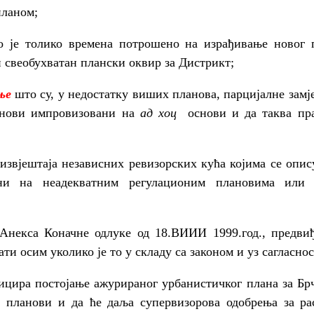
планом;
о је толико времена потрошено на израђивање новог 
и свеобухватан плански оквир за Дистрикт;
ње
што су, у недостатку виших планова, парцијалне замј
анови импровизовани на
ад хоц
основи и да таква пра
извјештаја независних ревизорских кућа којима се опис
ни на неадекватним регулационим плановима или 
 Анекса Коначне одлуке од 18.ВИИИ 1999.год., предви
ти осим уколико је то у складу са законом и уз сагласно
цира постојање ажурираног урбанистичког плана за Бр
и планови и да ће даља супервизорова одобрења за р