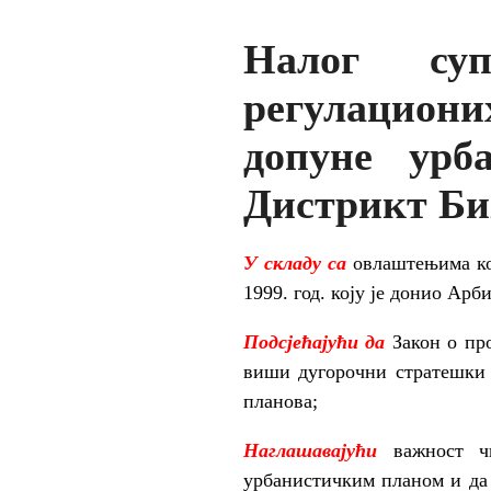
Налог суп
регулациони
допуне урб
Дистрикт Б
У складу са
овлаштењима ко
1999. год. коју је донио Ар
Подсјећајући да
Закон о про
виши дугорочни стратешки 
планова;
Наглашавајући
важност ч
урбанистичким планом и да 