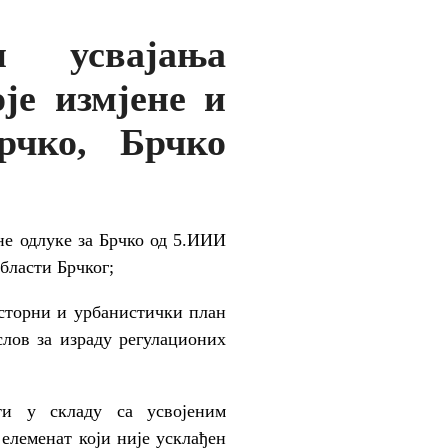
и усвајања
је измјене и
рчко, Брчко
не одлуке за Брчко од 5.ИИИ
области Брчког;
сторни и урбанистички план
лов за израду регулационих
ти у складу са усвојеним
елеменат који није усклађен