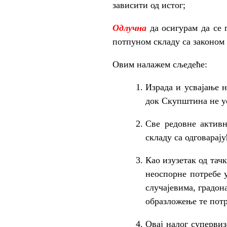
зависити од истог;
Одлучна
да осигурам да се 
потпуном складу са законом 
Овим налажем сљедеће:
Израда и усвајање н
док Скупштина не ус
Све редовне активн
складу са одговарај
Као изузетак од тач
неоспорне потребе 
случајевима, градон
образложење те пот
Овај налог супервиз