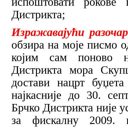
испоштовати рокове 
Дистрикта;
Изражавајући разоча
обзира на моје писмо о
којим сам поново н
Дистрикта мора Скуп
достави нацрт буџета
најкасније до 30. сеп
Брчко Дистрикта није ус
за фискалну 2009. 