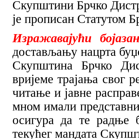
Скупштини Брчко Дистри
је прописан Статутом Б
Изражавајући бојаз
достављању нацрта буџе
Скупштина Брчко Дис
вријеме трајања свог р
читање и јавне расправе
мном имали представни
осигура да те радње 
текућег мандата Ску