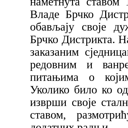
наметнута ставом 
Владе Брчко Дистр
обављају своје д
Брчко Дистрикта. Н
заказаним сједниц
редовним и ванр
питањима о којим
Уколико било ко од
изврши своје сталн
ставом, размотри
додатних радњи.