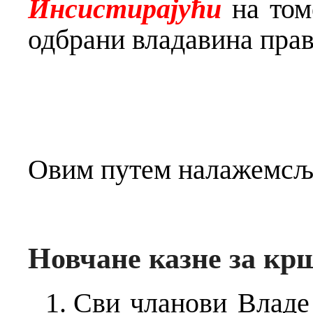
Инсистирају
ћ
и
на том
одбрани владавина прав
Овим путем налажемсљ
Новчане казне за кр
Сви чланови Владе