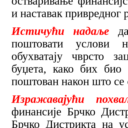
остваривање финансијс
и наставак привредног р
Истичући
надаље
д
поштовати услови н
обухватају чврсто за
буџета, како бих био
поштован након што се 
Изражавајући похва
финансије Брчко Дист
Брчко Дистрикта на у