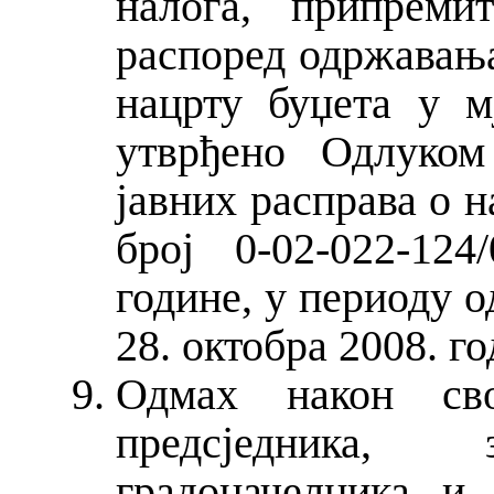
налога, припремит
распоред одржавања
нацрту буџета у м
утврђено Одлуко
јавних расправа о н
број 0-02-022-12
године, у периоду о
28. октобра 2008. го
Одмах након сво
предсједника, з
градоначелника и