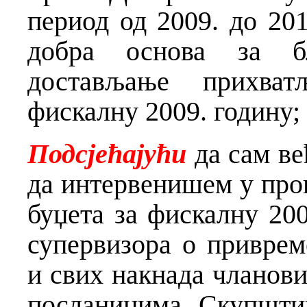
период од 2009. до 201
добра основа за б
достављање прихват
фискалну 2009. годину;
Подсјећајући
да сам ве
да интервенишем у про
буџета за фискалну 20
супервизора о приврем
и свих накнада чланов
посланицима Скупшти