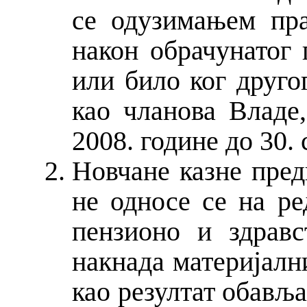
се одузимањем пра
након обрачунатог 
или било ког друго
као чланова Владе,
2008. године до 30.
Новчане казне пред
не односе се на ре
пензионо и здравс
накнада материјалн
као резултат обављ