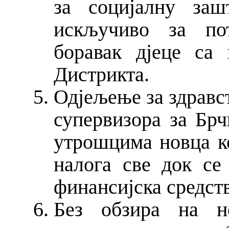
за социјалну заш
искључиво за по
боравак дјеце са
Дистрикта.
Одјељење за здравс
супервизора за Бр
утрошцима новца ко
налога све док се
финансијска средст
Без обзира на н