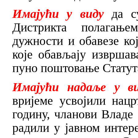
Имајући у виду
да су
Дистрикта полагање
дужности и обавезе ко
које обављају извршав
пуно поштовање Статута
Имајући надаље у в
вријеме усвојили нацр
годину, чланови Владе
радили у јавном интер