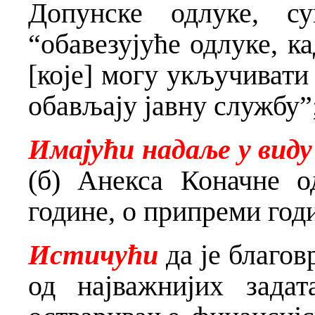
Допунске одлуке, су
“обавезујуће одлуке, к
[које] могу укључивати
обављају јавну службу”
Имајући надаље у виду
(б) Анекса Коначне о
године, о припреми год
Истичући
да је благов
од најважнијих зада