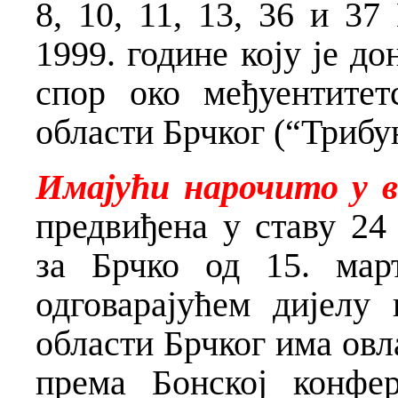
8, 10, 11, 13, 36 и 37
1999. године коју је д
спор око међуентитет
области Брчког (“Трибун
Имајући нарочито у в
предвиђена у ставу 24
за Брчко од 15. мар
одговарајућем дијелу
области Брчког има овл
према Бонској конфе