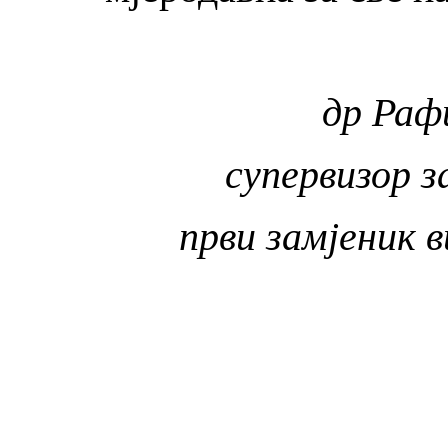
др Раф
супервизор 
први замјеник 