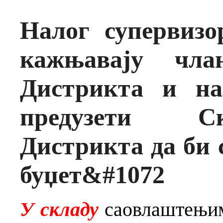
Налог супервизо
кажњавају чла
Дистрикта и на
предузети С
Дистрикта да би 
буџет&#1072
У складу
саовлаштењим