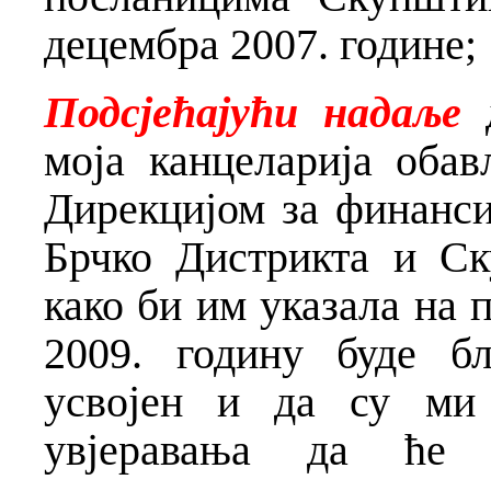
децембра 2007. године;
Подсјећајући надаље
д
моја канцеларија обав
Дирекцијом за финанси
Брчко Дистрикта и С
како би им указала на 
2009. годину буде б
усвојен и да су ми
увјеравања да ће 