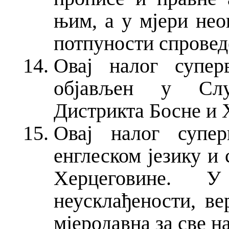
њим, а у мјери нео
потпуности спровед
Овај налог супер
објављен у Слу
Дистрикта Босне и 
Овај налог супер
енглеском језику и
Херцеговине. 
неусклађености, ве
мјеродавна за све н