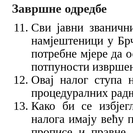
Завршне одредбе
Сви јавни званичн
намјештеници у Брч
потребне мјере да о
потпуности извршен
Овај налог ступа 
процедуралних рад
Како би се избјег
налога имају већу 
прописе и правне 