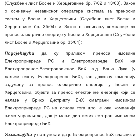
(Службени лист Босне и Херцеговине бр. 7/02 и 13/03), Закон
о оснивању независног оператера система за преносни
систем у Босни и Херцеговини (Службени лист Босне и
Херцеговине бр. 35/04) и Закон о оснивању компаније за
пренос електричне енергије у Босни и Херцеговини (Службени
лист Босне и Херцеговине бр. 35/04);
Подсјећајући
да су приликом преноса имовине
Електропривреде РС и Електропривреде БиХ на
Елетктропренос-Електропријенос БиХ, а.д. Бања Лука (у
даљем тексту: Електропренос БиХ), као државну компанију
задужену за пренос електричне енергије у Босни и
Херцеговини, објекти за пренос електричне енергије који се
налазе у Брчко Дистрикту БиХ сматрани имовином
Електропривреде РС на основу тога што је ова компанија
њима управљала, док је мањи дио истих сматран имовином
Електропривреде БиХ.
Уважавајући
у потпуности да је Електропренос БиХ власник и