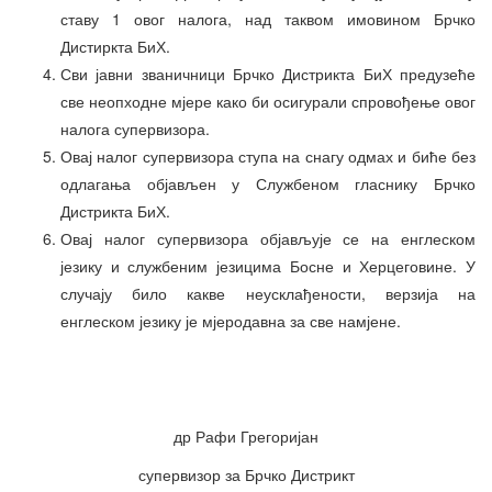
ставу 1 овог налога, над таквом имовином Брчко
Дистиркта БиХ.
Сви јавни званичници Брчко Дистрикта БиХ предузеће
све неопходне мјере како би осигурали спровођење овог
налога супервизора.
Овај налог супервизора ступа на снагу одмах и биће без
одлагања објављен у Службеном гласнику Брчко
Дистрикта БиХ.
Овај налог супервизора објављује се на енглеском
језику и службеним језицима Босне и Херцеговине. У
случају било какве неусклађености, верзија на
енглеском језику је мјеродавна за све намјене.
др Рафи Грегоријан
супервизор за Брчко Дистрикт