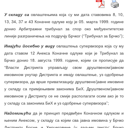
У складу са
овлаштењима која су ми дата ставовима 8, 10,
13, 34, 37 и 43 Коначне одлуке коју је 05. марта 1999. године
донио Арбитражни трибунал за спор око међуентитетске
линије разграничења на подручју Брчког (“Трибунал за Брчко”);
Имајући посебно у виду
овлаштења супервизора која су му
дата ставом 12 Анекса Коначне одлуке који је Трибунал за
Брчко донио 18. августа 1999. године, којим се прописује да
“Власти Дистрикта управљају свом друштвеном/јавном
имовином унутар Дистрикта и имају овлаштење, уз одобрење
супервизора, да врше приватизацију друштвене/јавне имовине
у складу са примјењивим законима БиХ. Друштвеном/јавном
имовином у Дистрикту се не смије располагати осим ако је то
у складу са законима БиХ и уз одобрење супервизора”;
Напомињући
да је принцип предвиђен Коначном одлуком и
њеним Анексом, у складу са којим сва јавна имовина у Брчко
Дистрикту Босне и Херцеговине (у даљем тексту: Брчко