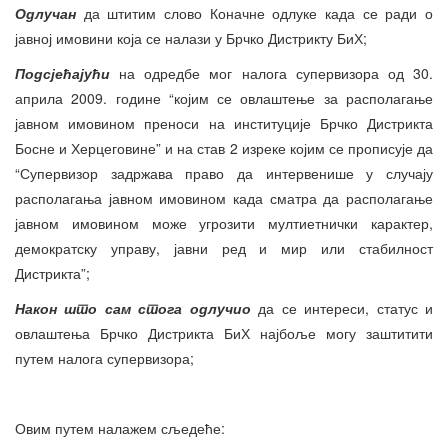
Одлучан
да штитим слово Коначне одлуке када се ради о
јавној имовини која се налази у Брчко Дистрикту БиХ;
Подсјећајући
на одредбе мог налога супервизора од 30.
априла 2009. године “којим се овлаштење за располагање
јавном имовином преноси на институције Брчко Дистрикта
Босне и Херцеговине” и на став 2 изреке којим се прописује да
“Супервизор задржава право да интервенише у случају
располагања јавном имовином када сматра да располагање
јавном имовином може угрозити мултиетнички карактер,
демократску управу, јавни ред и мир или стабилност
Дистрикта”;
Након што сам стога одлучио
да се интереси, статус и
овлаштења Брчко Дистрикта БиХ најбоље могу заштитити
путем налога супервизора;
Овим путем налажем сљедеће: