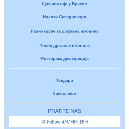
Супервизија у Брчком
Налози Супервизора
Радне групе за државну имовину
Попис државне имовине
Мостарска декларација
Тендери
Запослење
PRATITE NAS
Follow @OHR_BiH