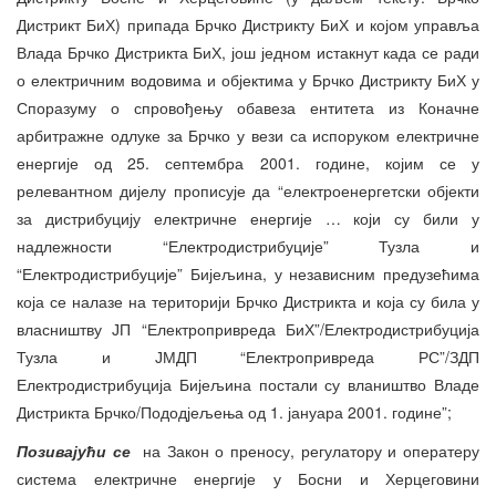
Дистрикт БиХ) припада Брчко Дистрикту БиХ и којом управља
Влада Брчко Дистрикта БиХ, још једном истакнут када се ради
о електричним водовима и објектима у Брчко Дистрикту БиХ у
Споразуму о спровођењу обавеза ентитета из Коначне
арбитражне одлуке за Брчко у вези са испоруком електричне
енергије од 25. септембра 2001. године, којим се у
релевантном дијелу прописује да “електроенергетски објекти
за дистрибуцију електричне енергије … који су били у
надлежности “Електродистрибуције” Тузла и
“Електродистрибуције” Бијељина, у независним предузећима
која се налазе на територији Брчко Дистрикта и која су била у
власништву ЈП “Електропривреда БиХ”/Електродистрибуција
Тузла и ЈМДП “Електропривреда РС”/ЗДП
Електродистрибуција Бијељина постали су влаништво Владе
Дистрикта Брчко/Пододјељења од 1. јануара 2001. године”;
Позивајући се
на Закон о преносу, регулатору и оператеру
система електричне енергије у Босни и Херцеговини