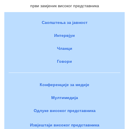
први замјеник високог представника
Саопштења за јавност
Интервјуи
Чланци
Говори
Конференције за медије
Мултимедија
Одлуке високог представника
Извјештаји високог представника