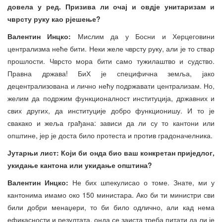
довела у ред. Призива ли очај и овдје унитаризам и
чврсту руку као рјешење?
Валентин Инцко:
Мислим да у Босни и Херцеговини
централизма неће бити. Неки желе чврсту руку, али је то ствар
прошлости. Чврсто мора бити само тужилаштво и судство.
Правна држава! БиХ је специфична земља, јако
децентрализована и лично нећу подржавати централизам. Но,
желим да подржим функционалност институција, државних и
свих других, да институције добро функционишу. И то је
свакако и жеља грађана: зависи да ли су то кантони или
општине, јер је доста било протеста и против градоначелника.
Јутарњи лист: Који би онда био ваш конкретан приједлог,
укидање кантона или укидање општина?
Валентин Инцко:
Не бих шпекулисао о томе. Знате, ми у
кантонима имамо око 150 министара. Ако би ти министри сви
били добри менаџери, то би било одлично, али кад нема
ефикасности и резултата, онда се заиста треба питати да ли је