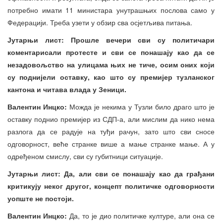
потребно имати 11 министара унутрашњих послова само у
Федерацији. Треба узети у обзир сва осјетљива питања.
Јутарњи лист: Прошле вечери сви су политичари
коментарисали протесте и сви се понашају као да се
незадовољство на улицама њих не тиче, осим оних који
су поднијели оставку, као што су премијер тузланског
кантона и читава влада у Зеници.
Валентин Инцко:
Можда је некима у Тузли било драго што је
оставку поднио премијер из СДП-а, али мислим да нико нема
разлога да се радује на туђи рачун, зато што сви сносе
одговорност, веће странке више а мање странке мање. А у
одређеном смислу, сви су губитници ситуације.
Јутарњи лист: Да, али сви се понашају као да грађани
критикују неког другог, концепт политичке одговорности
уопште не постоји.
Валентин Инцко:
Да, то је дио политичке културе, али она се