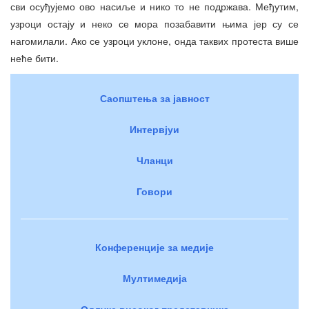
сви осуђујемо ово насиље и нико то не подржава. Међутим,
узроци остају и неко се мора позабавити њима јер су се
нагомилали. Ако се узроци уклоне, онда таквих протеста више
неће бити.
Саопштења за јавност
Интервјуи
Чланци
Говори
Конференције за медије
Мултимедија
Одлуке високог представника