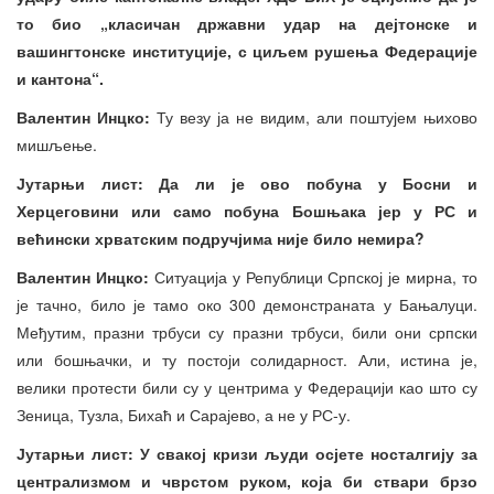
то био „класичан државни удар на дејтонске и
вашингтонске институције, с циљем рушења Федерације
и кантона“.
Валентин Инцко:
Ту везу ја не видим, али поштујем њихово
мишљење.
Јутарњи лист: Да ли је ово побуна у Босни и
Херцеговини или само побуна Бошњака јер у РС и
већински хрватским подручјима није било немира?
Валентин Инцко:
Ситуација у Републици Српској је мирна, то
је тачно, било је тамо око 300 демонстраната у Бањалуци.
Међутим, празни трбуси су празни трбуси, били они српски
или бошњачки, и ту постоји солидарност. Али, истина је,
велики протести били су у центрима у Федерацији као што су
Зеница, Тузла, Бихаћ и Сарајево, а не у РС-у.
Јутарњи лист: У свакој кризи људи осјете носталгију за
централизмом и чврстом руком, која би ствари брзо