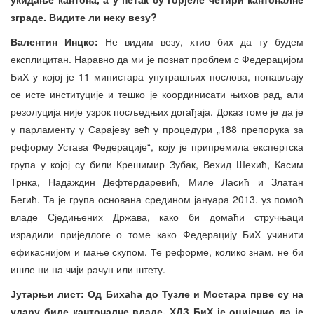
зграде. Видите ли неку везу?
Валентин Инцко:
Не видим везу, хтио бих да ту будем
експлицитан. Наравно да ми је познат проблем с Федерацијом
БиХ у којој је 11 министара унутрашњих послова, понављају
се исте институције и тешко је координисати њихов рад, али
резолуција није узрок посљедњих догађаја. Доказ томе је да је
у парламенту у Сарајеву већ у процедури „188 препорука за
реформу Устава Федерације“, коју је припремила експертска
група у којој су били Крешимир Зубак, Вехид Шехић, Касим
Трнка, Надаждин Дефтердаревић, Миле Ласић и Златан
Бегић. Та је група основана средином јануара 2013. уз помоћ
владе Сједињених Држава, како би домаћи стручњаци
израдили приједлоге о томе како Федерацију БиХ учинити
ефикаснијом и мање скупом. Те реформе, колико знам, не би
ишле ни на чији рачун или штету.
Јутарњи лист: Од Бихаћа до Тузле и Мостара прве су на
удару биле кантоналне владе. ХДЗ БиХ је оцијенио да је