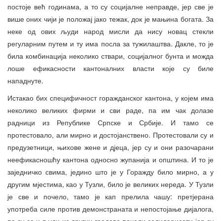
постоје већ годинама, а то су социјалне неправде, јер све је
више оних чији је положај јако тежак, док је мањина богата. За
неке од ових људи народ мисли да нису новац стекли
регуларним путем и ту има посла за тужилаштва. Дакле, то је
била комбинација неколико ствари, социјалног бунта и можда
лоше ефикасности кантоналних власти које су биле
нападнуте.
Истакао бих специфичност горажданског кантона, у којем има
неколико великих фирми и сви раде, па им чак долазе
радници из Републике Српске и Србије. И тамо се
протестовало, али мирно и достојанствено. Протестовали су и
предузетници, њихове жене и дјеца, јер су и они разочарани
неефикасношћу кантона односно жупанија и општина. И то је
заједничко свима, једино што је у Горажду било мирно, а у
другим мјестима, као у Тузли, било је великих нереда. У Тузли
је све и почело, тамо је кап прелила чашу: претјерана
употреба силе против демонстраната и непостојање дијалога,
па су се и људи из других градова почели солидарисати јер су