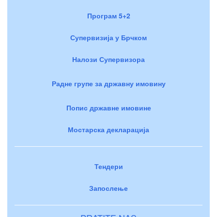
Програм 5+2
Супервизија у Брчком
Налози Супервизора
Радне групе за државну имовину
Попис државне имовине
Мостарска декларација
Тендери
Запослење