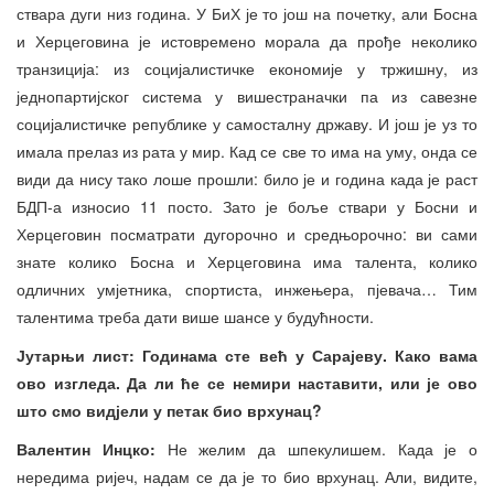
ствара дуги низ година. У БиХ је то још на почетку, али Босна
и Херцеговина је истовремено морала да прође неколико
транзиција: из социјалистичке економије у тржишну, из
једнопартијског система у вишестраначки па из савезне
социјалистичке републике у самосталну државу. И још је уз то
имала прелаз из рата у мир. Кад се све то има на уму, онда се
види да нису тако лоше прошли: било је и година када је раст
БДП-а износио 11 посто. Зато је боље ствари у Босни и
Херцеговин посматрати дугорочно и средњорочно: ви сами
знате колико Босна и Херцеговина има талента, колико
одличних умјетника, спортиста, инжењера, пјевача… Тим
талентима треба дати више шансе у будућности.
Јутарњи лист: Годинама сте већ у Сарајеву. Како вама
ово изгледа. Да ли ће се немири наставити, или је ово
што смо видјели у петак био врхунац?
Валентин Инцко:
Не желим да шпекулишем. Када је о
нередима ријеч, надам се да је то био врхунац. Али, видите,