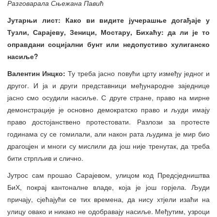
Разговарала Сњежана Павић
Јутарњи лист: Како ви видите јучерашње догађаје у
Тузли, Сарајеву, Зеници, Мостару, Бихаћу: да ли је то
оправдани социјални бунт или недопустиво хулиганско
насиље?
Валентин Инцко:
Ту треба јасно повући црту између једног и
другог. И ја и други представници међународне заједнице
јасно смо осудили насиље. С друге стране, право на мирне
демонстрације је основно демократско право и људи имају
право достојанствено протестовати. Разлози за протесте
годинама су се гомилали, али након рата људима је мир био
драгоцјен и многи су мислили да још није тренутак, да треба
бити стрпљив и слично.
Јутрос сам прошао Сарајевом, улицом код Предсједништва
БиХ, покрај кантоналне владе, која је још горјела. Људи
причају, сјећајући се тих времена, да нису хтјели изаћи на
улицу овако и никако не одобравају насиље. Међутим, узроци