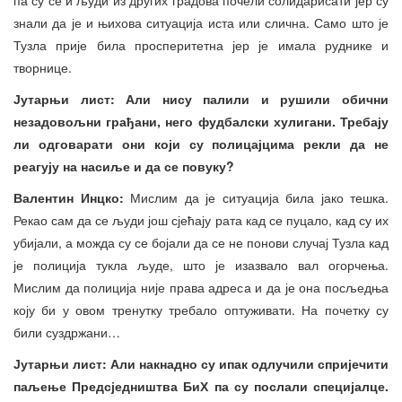
знали да је и њихова ситуација иста или слична. Само што је
Тузла прије била просперитетна јер је имала руднике и
творнице.
Јутарњи лист: Али нису палили и рушили обични
незадовољни грађани, него фудбалски хулигани. Требају
ли одговарати они који су полицајцима рекли да не
реагују на насиље и да се повуку?
Валентин Инцко:
Мислим да је ситуација била јако тешка.
Рекао сам да се људи још сјећају рата кад се пуцало, кад су их
убијали, а можда су се бојали да се не понови случај Тузла кад
је полиција тукла људе, што је изазвало вал огорчења.
Мислим да полиција није права адреса и да је она посљедња
коју би у овом тренутку требало оптуживати. На почетку су
били суздржани…
Јутарњи лист: Али накнадно су ипак одлучили спријечити
паљење Предсједништва БиХ па су послали специјалце.