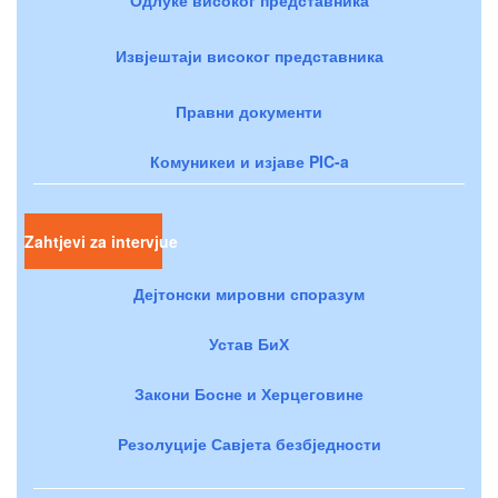
Извјештаји високог представника
Правни документи
Комуникеи и изјаве PIC-a
Zahtjevi za intervjue
Дејтонски мировни споразум
Устав БиХ
Закони Босне и Херцеговине
Резолуције Савјета безбједности