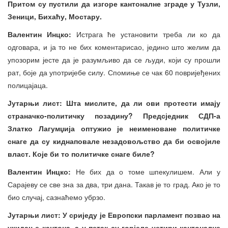
Притом су пустили да изгоре кантоналне зграде у Тузли,
Зеници, Бихаћу, Мостару.
Валентин Инцко:
Истрага ће установити треба ли ко да
одговара, и ја то не бих коментарисао, једино што желим да
упозорим јесте да је разумљиво да се људи, који су прошли
рат, боје да употријебе силу. Спомиње се чак 60 повријеђених
полицајаца.
Јутарњи лист: Шта мислите, да ли ови протести имају
страначко-политичку позадину? Предсједник СДП-а
Златко Лагумџија оптужио је неименоване политичке
снаге да су киднаповале незадовољство да би освојиле
власт. Које би то политичке снаге биле?
Валентин Инцко:
Не бих да о томе шпекулишем. Али у
Сарајеву се све зна за два, три дана. Такав је то град. Ако је то
био случај, сазнаћемо убрзо.
Јутарњи лист: У сриједу је Европски парламент позвао на
укидање кантона, а у петак су горјеле четири кантоналне