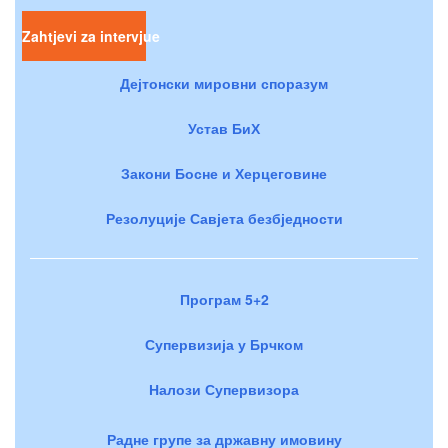
Zahtjevi za intervjue
Дејтонски мировни споразум
Устав БиХ
Закони Босне и Херцеговине
Резолуције Савјета безбједности
Програм 5+2
Супервизија у Брчком
Налози Супервизора
Радне групе за државну имовину