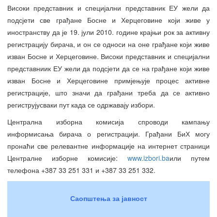
Високи представник и специјални представник ЕУ жели да
подсјети све грађане Босне и Херцеговине који живе у
иностранству да је 19. јули 2010. године крајњи рок за активну
регистрацију бирача, и он се односи на оне грађане који живе
изван Босне и Херцеговине. Високи представник и специјални
представниик ЕУ жели да подсјети да се на грађане који живе
изван Босне и Херцеговине примјењује процес активне
регистрације, што значи да грађани треба да се активно
региструјусваки пут када се одржавају избори.
Централна изборна комисија спроводи кампању
информисања бирача о регистрацији. Грађани БиХ могу
пронаћи све релевантне информације на интернет страници
Централне изборне комисије:
www.izbori.ba
или путем
телефона +387 33 251 331 и +387 33 251 332.
Саопштења за јавност