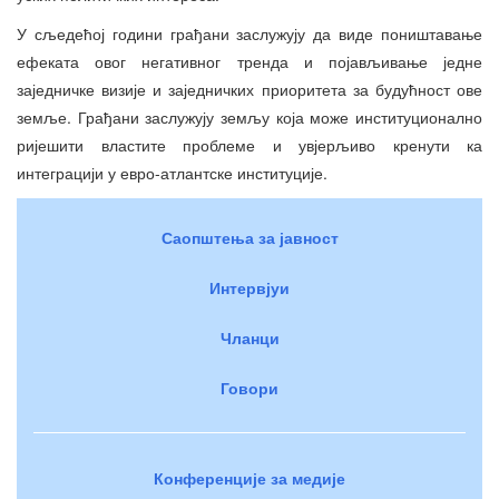
У сљедећој години грађани заслужују да виде поништавање
ефеката овог негативног тренда и појављивање једне
заједничке визије и заједничких приоритета за будућност ове
земље. Грађани заслужују земљу која може институционално
ријешити властите проблеме и увјерљиво кренути ка
интеграцији у евро-атлантске институције.
Саопштења за јавност
Интервјуи
Чланци
Говори
Конференције за медије