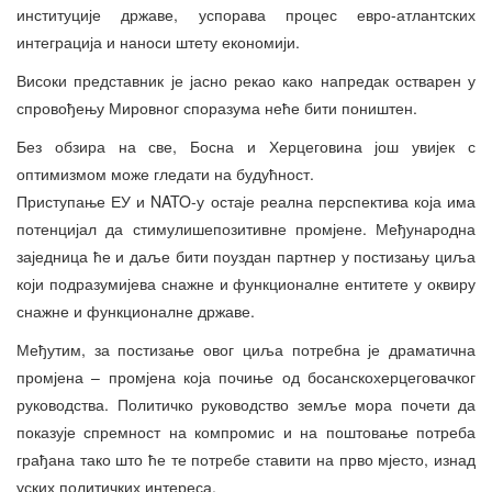
институције државе, успорава процес евро-атлантских
интеграција и наноси штету економији.
Високи представник је јасно рекао како напредак остварен у
спровођењу Мировног споразума неће бити поништен.
Без обзира на све, Босна и Херцеговина још увијек с
оптимизмом може гледати на будућност.
Приступање ЕУ и NATO-у остаје реална перспектива која има
потенцијал да стимулишепозитивне промјене. Међународна
заједница ће и даље бити поуздан партнер у постизању циља
који подразумијева снажне и функционалне ентитете у оквиру
снажне и функционалне државе.
Међутим, за постизање овог циља потребна је драматична
промјена – промјена која почиње од босанскохерцеговачког
руководства. Политичко руководство земље мора почети да
показује спремност на компромис и на поштовање потреба
грађана тако што ће те потребе ставити на прво мјесто, изнад
уских политичких интереса.