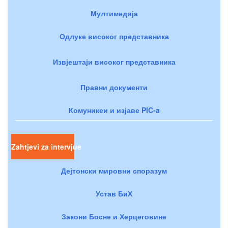
Мултимедија
Одлуке високог представника
Извјештаји високог представника
Правни документи
Комуникеи и изјаве PIC-a
Zahtjevi za intervjue
Дејтонски мировни споразум
Устав БиХ
Закони Босне и Херцеговине