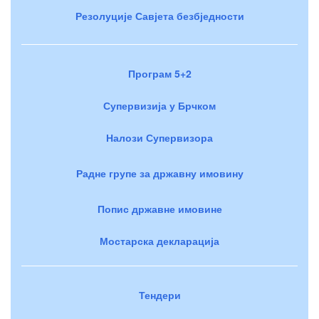
Резолуције Савјета безбједности
Програм 5+2
Супервизија у Брчком
Налози Супервизора
Радне групе за државну имовину
Попис државне имовине
Мостарска декларација
Тендери