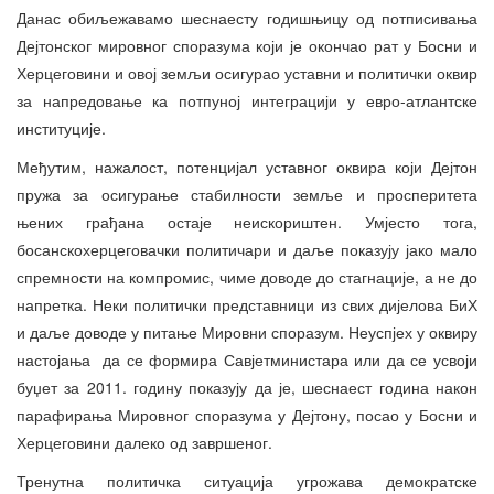
Данас обиљежавамо шеснаесту годишњицу од потписивања
Дејтонског мировног споразума који је окончао рат у Босни и
Херцеговини и овој земљи осигурао уставни и политички оквир
за напредовање ка потпуној интеграцији у евро-атлантске
институције.
Међутим, нажалост, потенцијал уставног оквира који Дејтон
пружа за осигурање стабилности земље и просперитета
њених грађана остаје неискориштен. Умјесто тога,
босанскохерцеговачки политичари и даље показују јако мало
спремности на компромис, чиме доводе до стагнације, а не до
напретка. Неки политички представници из свих дијелова БиХ
и даље доводе у питање Мировни споразум. Неуспјех у оквиру
настојања да се формира Савјетминистара или да се усвоји
буџет за 2011. годину показују да је, шеснаест година након
парафирања Мировног споразума у Дејтону, посао у Босни и
Херцеговини далеко од завршеног.
Тренутна политичка ситуација угрожава демократске