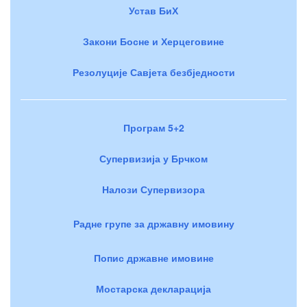
Устав БиХ
Закони Босне и Херцеговине
Резолуције Савјета безбједности
Програм 5+2
Супервизија у Брчком
Налози Супервизора
Радне групе за државну имовину
Попис државне имовине
Мостарска декларација