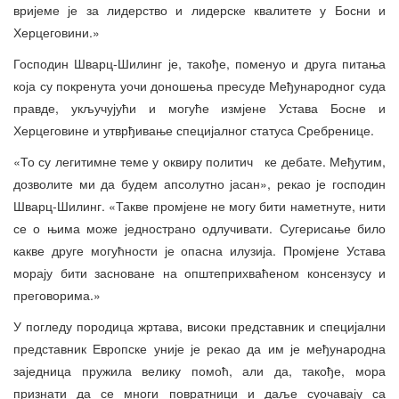
вријеме је за лидерство и лидерске квалитете у Босни и
Херцеговини.»
Господин Шварц-Шилинг је, такође, поменуо и друга питања
која су покренута уочи доношења пресуде Међународног суда
правде, укључујући и могуће измјене Устава Босне и
Херцеговине и утврђивање специјалног статуса Сребренице.
«То су легитимне теме у оквиру политич ке дебате. Међутим,
дозволите ми да будем апсолутно јасан», рекао је господин
Шварц-Шилинг. «Такве промјене не могу бити наметнуте, нити
се о њима може једнострано одлучивати. Сугерисање било
какве друге могућности је опасна илузија. Промјене Устава
морају бити засноване на општеприхваћеном консензусу и
преговорима.»
У погледу породица жртава, високи представник и специјални
представник Европске уније је рекао да им је међународна
заједница пружила велику помоћ, али да, такође, мора
признати да се многи повратници и даље суочавају са