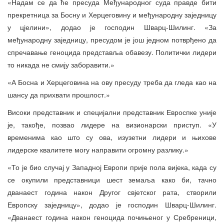
«Надам се да ће пресуда Међународног суда правде бити
прекретница за Босну и Херцеговину и међународну заједницу
у цјелини», додао је господин Шварц-Шилинг. «За
међународну заједницу, пресудом је још једном потврђено да
спречавање геноцида представља обавезу. Политички лидери
то никада не смију заборавити.»
«А Босна и Херцеговина на ову пресуду треба да гледа као на
шансу да прихвати прошлост.»
Високи представник и специјални представник Евроспке уније
је, такође, позвао лидере на визионарски приступ. «У
временима као што су ова, изузетни лидери и њихове
лидерске квалитете могу направити огромну разлику.»
«То је био случај у Западној Европи прије пола вијека, када су
се окупили представници шест земаља како би, тачно
дванаест година након Другог свјетског рата, створили
Европску заједницу», додао је господин Шварц-Шилинг.
«Дванаест година након геноцида почињеног у Сребреници,