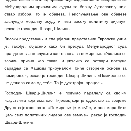
Међународним кривичним судом за бившу Југославију није
ствар избора, то је обавеза. Неиспуњавање ове обавезе
заслужује моралну осуду и има високу политичку цијену»,
рекао је господин Шварц-Шилинг.
Високи представник и специјални представник Европске уније
је, такође, објаснио како би пресуда Међународног суда
правде могла послужити као основа за помирење. «Уколико се
злочин призна као такав, и уколико се оствари потпуна
сарадња са Хашким трибуналом, биће створене основе за
помирење», рекао је господин Шварц-Шилинг. «Помирење се
не дешава само од себе. То је дуготрајан процес.»
Господин Шварц-Шилинг је повукао паралелу са својим
искуствима које има као Нијемац који је одрастао за вријеме
Другог свјетског рата. «Помирење је могуће, и оно мора бити
циљ свих политичких лидера ове земље», рекао је господин
Шварц-Шилинг.