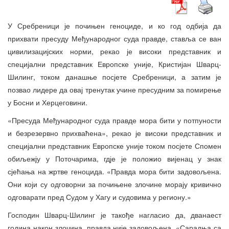
У Сребреници је почињен геноциде, и ко год одбија да
прихвати пресуду Међународног суда правде, ставља се ван
цивилизацијских норми, рекао је високи представник и
специјални представник Европске уније, Кристијан Шварц-
Шилинг, током данашње посјете Сребреници, а затим је
позвао лидере да овај тренутак учине пресудним за помирење
у Босни и Херцеговини.
«Пресуда Међународног суда правде мора бити у потпуности
и безрезервно прихваћена», рекао је високи представник и
специјални представник Европске уније током посјете Спомен
обиљежју у Поточарима, гдје је положио вијенац у знак
сјећања на жртве геноцида. «Правда мора бити задовољена.
Они који су одговорни за почињене злочине морају кривично
одговарати пред Судом у Хагу и судовима у региону.»
Господин Шварц-Шилинг је такође нагласио да, дванаест
година након злочина, правда није задовољена. «Сарадња са