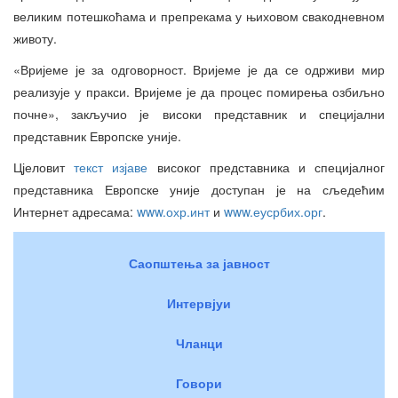
великим потешкоћама и препрекама у њиховом свакодневном
животу.
«Вријеме је за одговорност. Вријеме је да се одрживи мир
реализује у пракси. Вријеме је да процес помирења озбиљно
почне», закључио је високи представник и специјални
представник Европске уније.
Цјеловит
текст изјаве
високог представника и специјалног
представника Европске уније доступан је на сљедећим
Интернет адресама:
www.охр.инт
и
www.еусрбих.орг
.
Саопштења за јавност
Интервјуи
Чланци
Говори