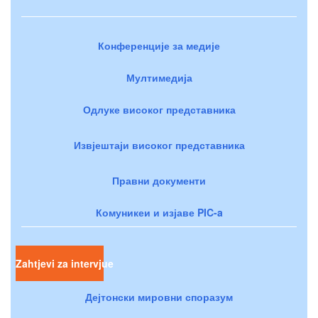
Конференције за медије
Мултимедија
Одлуке високог представника
Извјештаји високог представника
Правни документи
Комуникеи и изјаве PIC-a
Zahtjevi za intervjue
Дејтонски мировни споразум